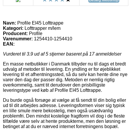
Navn:
Profile EI45 Lofttrappe
Kategori:
Lofttrapper m/lem
Producent:
Profile
Varenummer:
1254410-1254410
EAN:
Vurderet til
3.9
ud af 5 stjerner baseret på
17
anmeldelser
En masse netbutikker i Danmark tilbyder nu til dags et bredt
udvalg af metoder til levering. En yndling er for øjeblikket
levering til et afhentningssted, så du selv kan hente dine nye
varer den dag der passer dig. Metoden er nemlig rigtig
overkommelig, samt tit derudover den prisbilligste
leveringstype ved køb af Profile EI45 Lofttrappe.
Du burde også forsøge at vælge at få sendt til din bolig eller
ud til dit arbejdes adresse. Leveringsformen viser sig typisk
en lille smule mere bekostelig, men også usædvanlig
problemfri. Den mindst kostelige fragtform vil dog i de fleste
tilfælde være selv at hente produkterne, men den løsning er
betinget af at du er nærved internet forretningens bopæl.