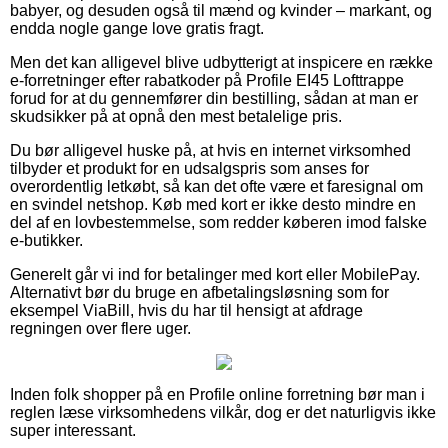
babyer, og desuden også til mænd og kvinder – markant, og
endda nogle gange love gratis fragt.
Men det kan alligevel blive udbytterigt at inspicere en række
e-forretninger efter rabatkoder på Profile EI45 Lofttrappe
forud for at du gennemfører din bestilling, sådan at man er
skudsikker på at opnå den mest betalelige pris.
Du bør alligevel huske på, at hvis en internet virksomhed
tilbyder et produkt for en udsalgspris som anses for
overordentlig letkøbt, så kan det ofte være et faresignal om
en svindel netshop. Køb med kort er ikke desto mindre en
del af en lovbestemmelse, som redder køberen imod falske
e-butikker.
Generelt går vi ind for betalinger med kort eller MobilePay.
Alternativt bør du bruge en afbetalingsløsning som for
eksempel ViaBill, hvis du har til hensigt at afdrage
regningen over flere uger.
Inden folk shopper på en Profile online forretning bør man i
reglen læse virksomhedens vilkår, dog er det naturligvis ikke
super interessant.