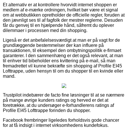
Et alternativ er at kontrollere hvorvidt internet shoppen er
medlem af e-mærke ordningen, hvilket bør være et signal
om at webbutikken opretholder de officielle regler, foruden at
den jævnligt ses til af fagfolk der mestrer reglerne. Desuden
får du genvej til en hjælpende hånd, såfremt du oplever
dilemmaer i processen med din shopping.
Ligeså er det anbefalelsesværdigt at man er på vagt for de
grundlæggende bestemmelser der kan influere på
transaktionen, til eksempel den ombytningspolitik e-firmaet
garanterer. I den sammenhæng er det også relevant, at man
til enhver tid bibeholder ens kvittering på e-mail, så man
fremadrettet vil kunne bekræfte sin shopping af Profile EI45
Lofttrappe, uden hensyn til om du shopper til en kvinde eller
mand.
Trustpilot indebærer de facto fine løsninger til at se nærmere
på mange øvrige kunders ratings og herved er det at
foretrække, at du undersøger e-forhandlerens ratings af
Profile EI45 Lofttrappe forinden du shopper.
Facebook frembringer ligeledes forholdsvis gode chancer
for at få indsigt i internet virksomhedens kundefokus.