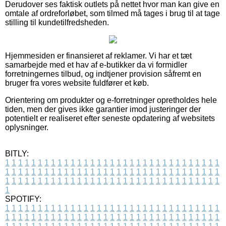
Derudover ses faktisk outlets på nettet hvor man kan give en
omtale af ordreforløbet, som tilmed må tages i brug til at tage
stilling til kundetilfredsheden.
Hjemmesiden er finansieret af reklamer. Vi har et tæt
samarbejde med et hav af e-butikker da vi formidler
forretningernes tilbud, og indtjener provision såfremt en
bruger fra vores website fuldfører et køb.
Orientering om produkter og e-forretninger opretholdes hele
tiden, men der gives ikke garantier imod justeringer der
potentielt er realiseret efter seneste opdatering af websitets
oplysninger.
BITLY:
1
1
1
1
1
1
1
1
1
1
1
1
1
1
1
1
1
1
1
1
1
1
1
1
1
1
1
1
1
1
1
1
1
1
1
1
1
1
1
1
1
1
1
1
1
1
1
1
1
1
1
1
1
1
1
1
1
1
1
1
1
1
1
1
1
1
1
1
1
1
1
1
1
1
1
1
1
1
1
1
1
1
1
1
1
1
1
1
1
1
1
1
1
1
1
1
1
1
1
1
SPOTIFY:
1
1
1
1
1
1
1
1
1
1
1
1
1
1
1
1
1
1
1
1
1
1
1
1
1
1
1
1
1
1
1
1
1
1
1
1
1
1
1
1
1
1
1
1
1
1
1
1
1
1
1
1
1
1
1
1
1
1
1
1
1
1
1
1
1
1