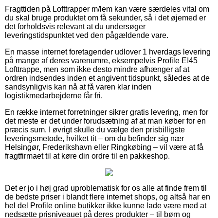
Fragttiden på Lofttrapper m/lem kan være særdeles vital om
du skal bruge produktet om få sekunder, så i det øjemed er
det forholdsvis relevant at du undersøger
leveringstidspunktet ved den pågældende vare.
En masse internet foretagender udlover 1 hverdags levering
på mange af deres varenumre, eksempelvis Profile EI45
Lofttrappe, men som ikke desto mindre afhænger af at
ordren indsendes inden et angivent tidspunkt, således at de
sandsynligvis kan nå at få varen klar inden
logistikmedarbejderne får fri.
En række internet forretninger sikrer gratis levering, men for
det meste er det under forudsætning af at man køber for en
præcis sum. I øvrigt skulle du vælge den prisbilligste
leveringsmetode, hvilket tit – om du befinder sig nær
Helsingør, Frederikshavn eller Ringkøbing – vil være at få
fragtfirmaet til at køre din ordre til en pakkeshop.
Det er jo i høj grad uproblematisk for os alle at finde frem til
de bedste priser i blandt flere internet shops, og altså har en
hel del Profile online butikker ikke kunne lade være med at
nedsætte prisniveauet på deres produkter – til børn og