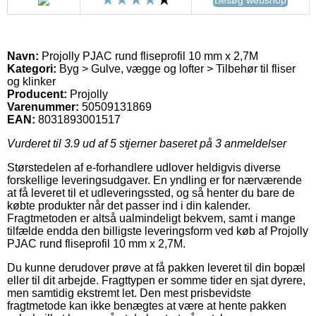
Navn:
Projolly PJAC rund fliseprofil 10 mm x 2,7M
Kategori:
Byg > Gulve, vægge og lofter > Tilbehør til fliser
og klinker
Producent:
Projolly
Varenummer:
50509131869
EAN:
8031893001517
Vurderet til
3.9
ud af 5 stjerner baseret på
3
anmeldelser
Størstedelen af e-forhandlere udlover heldigvis diverse
forskellige leveringsudgaver. En yndling er for nærværende
at få leveret til et udleveringssted, og så henter du bare de
købte produkter når det passer ind i din kalender.
Fragtmetoden er altså ualmindeligt bekvem, samt i mange
tilfælde endda den billigste leveringsform ved køb af Projolly
PJAC rund fliseprofil 10 mm x 2,7M.
Du kunne derudover prøve at få pakken leveret til din bopæl
eller til dit arbejde. Fragttypen er somme tider en sjat dyrere,
men samtidig ekstremt let. Den mest prisbevidste
fragtmetode kan ikke benægtes at være at hente pakken