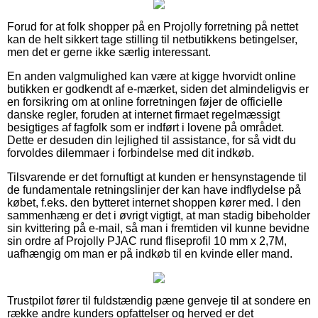
Forud for at folk shopper på en Projolly forretning på nettet
kan de helt sikkert tage stilling til netbutikkens betingelser,
men det er gerne ikke særlig interessant.
En anden valgmulighed kan være at kigge hvorvidt online
butikken er godkendt af e-mærket, siden det almindeligvis er
en forsikring om at online forretningen føjer de officielle
danske regler, foruden at internet firmaet regelmæssigt
besigtiges af fagfolk som er indført i lovene på området.
Dette er desuden din lejlighed til assistance, for så vidt du
forvoldes dilemmaer i forbindelse med dit indkøb.
Tilsvarende er det fornuftigt at kunden er hensynstagende til
de fundamentale retningslinjer der kan have indflydelse på
købet, f.eks. den bytteret internet shoppen kører med. I den
sammenhæng er det i øvrigt vigtigt, at man stadig bibeholder
sin kvittering på e-mail, så man i fremtiden vil kunne bevidne
sin ordre af Projolly PJAC rund fliseprofil 10 mm x 2,7M,
uafhængig om man er på indkøb til en kvinde eller mand.
Trustpilot fører til fuldstændig pæne genveje til at sondere en
række andre kunders opfattelser og herved er det