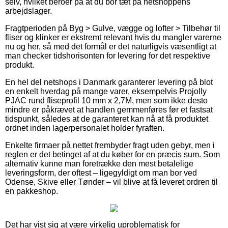
selv, hvilket beroer på at du bor tæt på netshoppens
arbejdslager.
Fragtperioden på Byg > Gulve, vægge og lofter > Tilbehør til
fliser og klinker er ekstremt relevant hvis du mangler varerne
nu og her, så med det formål er det naturligvis væsentligt at
man checker tidshorisonten for levering for det respektive
produkt.
En hel del netshops i Danmark garanterer levering på blot
en enkelt hverdag på mange varer, eksempelvis Projolly
PJAC rund fliseprofil 10 mm x 2,7M, men som ikke desto
mindre er påkrævet at handlen gemmenføres før et fastsat
tidspunkt, således at de garanteret kan nå at få produktet
ordnet inden lagerpersonalet holder fyraften.
Enkelte firmaer på nettet frembyder fragt uden gebyr, men i
reglen er det betinget af at du køber for en præcis sum. Som
alternativ kunne man foretrække den mest betalelige
leveringsform, der oftest – ligegyldigt om man bor ved
Odense, Skive eller Tønder – vil blive at få leveret ordren til
en pakkeshop.
Det har vist sig at være virkelig uproblematisk for