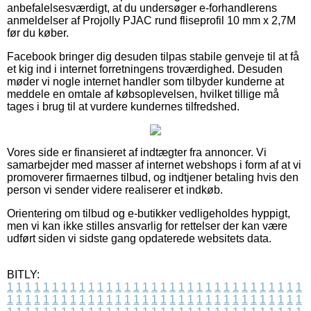
anbefalelsesværdigt, at du undersøger e-forhandlerens
anmeldelser af Projolly PJAC rund fliseprofil 10 mm x 2,7M
før du køber.
Facebook bringer dig desuden tilpas stabile genveje til at få
et kig ind i internet forretningens troværdighed. Desuden
møder vi nogle internet handler som tilbyder kunderne at
meddele en omtale af købsoplevelsen, hvilket tillige må
tages i brug til at vurdere kundernes tilfredshed.
Vores side er finansieret af indtægter fra annoncer. Vi
samarbejder med masser af internet webshops i form af at vi
promoverer firmaernes tilbud, og indtjener betaling hvis den
person vi sender videre realiserer et indkøb.
Orientering om tilbud og e-butikker vedligeholdes hyppigt,
men vi kan ikke stilles ansvarlig for rettelser der kan være
udført siden vi sidste gang opdaterede websitets data.
BITLY:
1
1
1
1
1
1
1
1
1
1
1
1
1
1
1
1
1
1
1
1
1
1
1
1
1
1
1
1
1
1
1
1
1
1
1
1
1
1
1
1
1
1
1
1
1
1
1
1
1
1
1
1
1
1
1
1
1
1
1
1
1
1
1
1
1
1