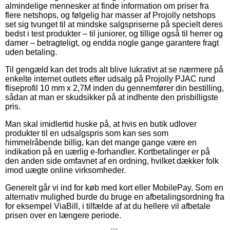
almindelige mennesker at finde information om priser fra
flere netshops, og følgelig har masser af Projolly netshops
set sig tvunget til at mindske salgspriserne på specielt deres
bedst i test produkter – til juniorer, og tillige også til herrer og
damer – betragteligt, og endda nogle gange garantere fragt
uden betaling.
Til gengæld kan det trods alt blive lukrativt at se nærmere på
enkelte internet outlets efter udsalg på Projolly PJAC rund
fliseprofil 10 mm x 2,7M inden du gennemfører din bestilling,
sådan at man er skudsikker på at indhente den prisbilligste
pris.
Man skal imidlertid huske på, at hvis en butik udlover
produkter til en udsalgspris som kan ses som
himmelråbende billig, kan det mange gange være en
indikation på en uærlig e-forhandler. Kortbetalinger er på
den anden side omfavnet af en ordning, hvilket dækker folk
imod uægte online virksomheder.
Generelt går vi ind for køb med kort eller MobilePay. Som en
alternativ mulighed burde du bruge en afbetalingsordning fra
for eksempel ViaBill, i tilfælde af at du hellere vil afbetale
prisen over en længere periode.