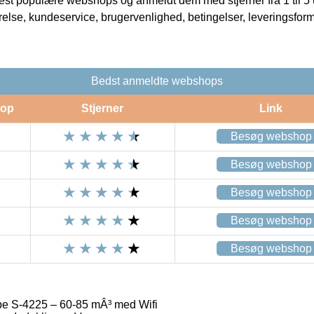
t populære webshops og anmeldt dem med stjerner fra 1 til 5 ud
rrelse, kundeservice, brugervenlighed, betingelser, leveringsfor
Bedst anmeldte webshops
op
Stjerner
Link
Besøg webshop
Besøg webshop
Besøg webshop
Besøg webshop
Besøg webshop
 S-4225 – 60-85 mÂ³ med Wifi