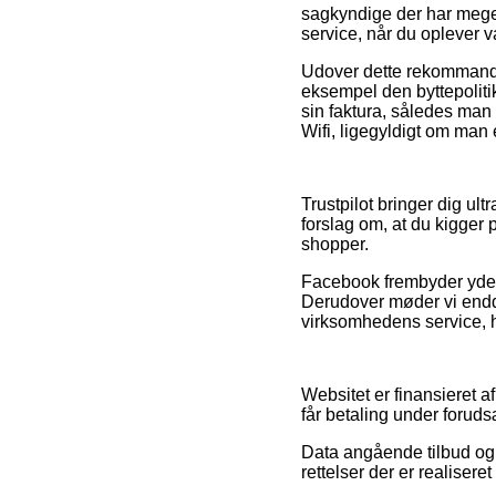
sagkyndige der har meget
service, når du oplever v
Udover dette rekommandere
eksempel den byttepoliti
sin faktura, således ma
Wifi, ligegyldigt om man e
Trustpilot bringer dig ult
forslag om, at du kigger
shopper.
Facebook frembyder yderm
Derudover møder vi endda
virksomhedens service, hv
Websitet er finansieret a
får betaling under forudsæ
Data angående tilbud og 
rettelser der er realisere