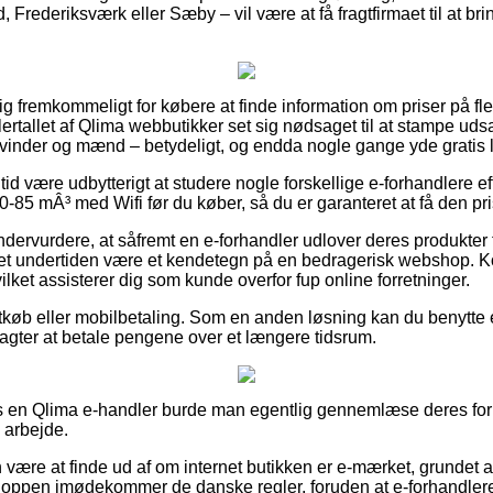
 Frederiksværk eller Sæby – vil være at få fragtfirmaet til at bri
ig fremkommeligt for købere at finde information om priser på fler
lertallet af Qlima webbutikker set sig nødsaget til at stampe ud
l kvinder og mænd – betydeligt, og endda nogle gange yde gratis 
n tid være udbytterigt at studere nogle forskellige e-forhandlere 
5 mÂ³ med Wifi før du køber, så du er garanteret at få den prisb
dervurdere, at såfremt en e-forhandler udlover deres produkter 
det undertiden være et kendetegn på en bedragerisk webshop. Kort
vilket assisterer dig som kunde overfor fup online forretninger.
rtkøb eller mobilbetaling. Som en anden løsning kan du benytte
du agter at betale pengene over et længere tidsrum.
s en Qlima e-handler burde man egentlig gennemlæse deres forre
 arbejde.
ære at finde ud af om internet butikken er e-mærket, grundet a
shoppen imødekommer de danske regler, foruden at e-forhandleren 