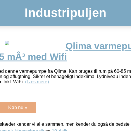
Industripuljen
Qlima varmep
85 mÂ³ med Wifi
d denne varmepumpe fra Qlima. Kan bruges til rum på 60-85 mÂ³
 og affugtning. Sikrer et behageligt indeklima. Lydniveau indend
r. Inkl. WiFi.
(Læs mere)
Køb nu »
kæder kender vi alle sammen, men kender du også de bedste p