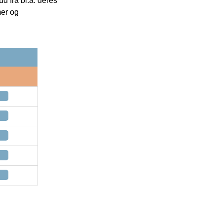
 fra bl.a. deres
mer og