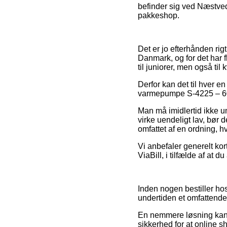
befinder sig ved Næstved,
pakkeshop.
Det er jo efterhånden rigt
Danmark, og for det har f
til juniorer, men også ti
Derfor kan det til hver e
varmepumpe S-4225 – 60-8
Man må imidlertid ikke un
virke uendeligt lav, bør 
omfattet af en ordning, h
Vi anbefaler generelt ko
ViaBill, i tilfælde af at 
Inden nogen bestiller ho
undertiden et omfattende
En nemmere løsning kan v
sikkerhed for at online 