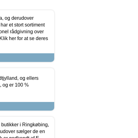
ia, og derudover
ar et stort sortiment
onel rådgivning over
ik her for at se deres
tjylland, og ellers
4, og er 100 %
butikker i Ringkøbing,
rudover sælger de en