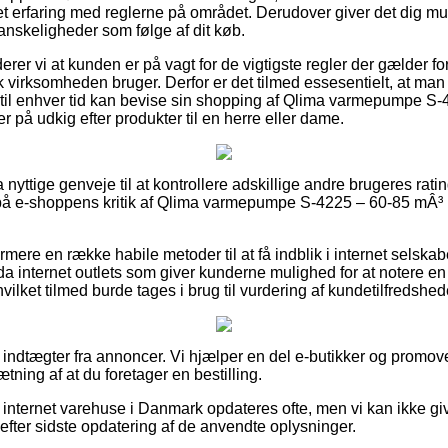
 erfaring med reglerne på området. Derudover giver det dig mu
anskeligheder som følge af dit køb.
r vi at kunden er på vagt for de vigtigste regler der gælder for 
k virksomheden bruger. Derfor er det tilmed essesentielt, at man
n til enhver tid kan bevise sin shopping af Qlima varmepumpe 
r på udkig efter produkter til en herre eller dame.
ra nyttige genveje til at kontrollere adskillige andre brugeres ratin
 på e-shoppens kritik af Qlima varmepumpe S-4225 – 60-85 mÂ³ 
ere en række habile metoder til at få indblik i internet selskab
 internet outlets som giver kunderne mulighed for at notere e
ilket tilmed burde tages i brug til vurdering af kundetilfredshed
f indtægter fra annoncer. Vi hjælper en del e-butikker og promov
tning af at du foretager en bestilling.
internet varehuse i Danmark opdateres ofte, men vi kan ikke gi
t efter sidste opdatering af de anvendte oplysninger.