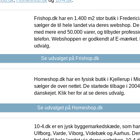
hop.dk
,
Homeshop.dk
og
10-4.dk
.
Frishop.dk har en 1.400 m2 stor butik i Frederic
sælger de til hele landet via deres webshop. De h
med mere end 50.000 varer, og tilbyder professi
telefon. Webshoppen er godkendt af E-mærket. Kl
udvalg.
Se udvalget på Frishop.dk
Homeshop.dk har en fysisk butik i Kjellerup i Mid
sælger de over nettet. De startede tilbage i 200
danskejet. Klik her for at se deres udvalg.
Se udvalget på Homeshop.dk
10-4.dk er en jysk byggemarkedskæde, som har 
Ulfborg, Varde, Viborg, Videbæk og Aarhus. De