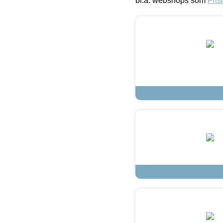
bl.a. webshops som
Fris