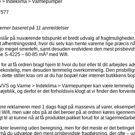
 > Indeklima > Varmepumper
7577
jerner baseret på
11
anmeldelser
slår på nuværende tidspunkt et bredt udvalg af fragtmuligheder.
et afhentningssted, hvor du selv kan hente varerne lige præcis nå
 jo meget smertefri, samt desuden endvidere den mest prisbevi
e S-4225 – 60-85 mÂ³ med Wifi.
or at få ordren bragt hjem til hvor du bor eller til dit arbejdes a
ekostelig, men desuden temmelig overkommelig. Den prisbilligs
 dette stiller krav om at du har bopæl nær internet butikkens bo
 VVS og Varme > Indeklima > Varmepumper kan være temmelig vi
jeblik, og derfor er det forholdsvis klogt at vi finder den forve
dlere reklamerer med 1 dags fragt på massevis af varer, eksem
ifi, men vær obs på at det beroer på at ordren køres igennem f
t til at kunne nå at få produktet pakket forud for at lagermedarbe
sikrer levering uden beregning, men for det meste er det betinget 
må du udvælge den mest prisbevidste fragtløsning, der ofte –