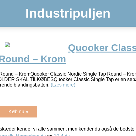
Industripuljen
Quooker Class
 Round – Krom
c Round – KromQuooker Classic Nordic Single Tap Round – 
ER SKAL TILKØBESQuooker Classic Single Tap er en sepa
erende blandingsbatteri.
(Læs mere)
Køb nu »
kæder kender vi alle sammen, men kender du også de bedste p