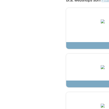
bl.a. webshops som
Fris