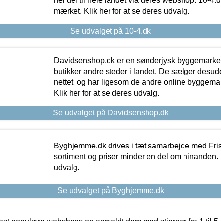
hel del til hele landet via deres webshop. 10-4.d
mærket. Klik her for at se deres udvalg.
Se udvalget på 10-4.dk
Davidsenshop.dk er en sønderjysk byggemark
butikker andre steder i landet. De sælger desud
nettet, og har ligesom de andre online byggemar
Klik her for at se deres udvalg.
Se udvalget på Davidsenshop.dk
Byghjemme.dk drives i tæt samarbejde med Fris
sortiment og priser minder en del om hinanden. K
udvalg.
Se udvalget på Byghjemme.dk