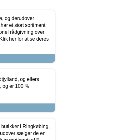
ia, og derudover
ar et stort sortiment
onel rådgivning over
ik her for at se deres
tjylland, og ellers
4, og er 100 %
butikker i Ringkøbing,
rudover sælger de en