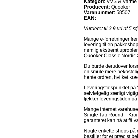
Kategori:
VVS & Varme >
Producent:
Quooker
Varenummer:
58507
EAN:
Vurderet til
3.9
ud af 5 st
Mange e-forretninger fre
levering til en pakkeshop
nemlig ekstremt uproblem
Quooker Classic Nordic
Du burde derudover forsøg
en smule mere bekostelig
hente ordren, hvilket kræ
Leveringstidspunktet på
selvfølgelig særligt vigti
tjekker leveringstiden på
Mange internet varehuse
Single Tap Round – Krom, 
garanteret kan nå at få va
Nogle enkelte shops på n
bestiller for et præcist 