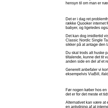
hensyn til om man er nær 
Det er i dag ret problemf
række Quooker internet f
babyer, og ligeledes også
Det kan dog imidlertid vi
Classic Nordic Single Ta
sikker på at antage den l
Du skal trods alt huske p
tiltalende, kunne det tit
anden side en del af et r
Generelt anbefaler vi kor
eksempelvis ViaBill, ifal
Før nogen køber hos en 
det er for det meste et t
Alternativet kan være at
en antydning af at inter