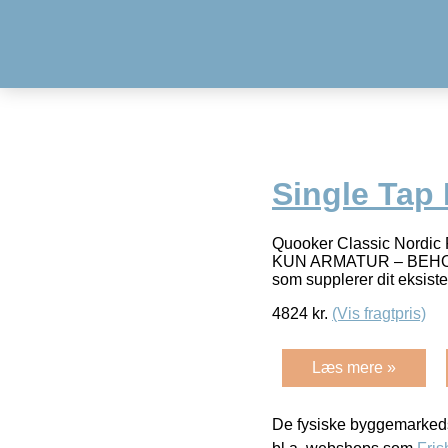
Single Tap
Quooker Classic Nordi
KUN ARMATUR – BEHOLD
som supplerer dit eksist
4824
kr.
(Vis fragtpris)
Læs mere »
De fysiske byggemarkeds