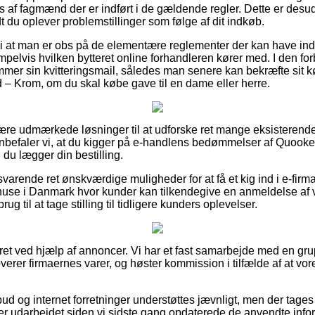
f fagmænd der er indført i de gældende regler. Dette er desuden
idt du oplever problemstillinger som følge af dit indkøb.
 at man er obs på de elementære reglementer der kan have ind
pelvis hvilken bytteret online forhandleren kører med. I den for
emmer sin kvitteringsmail, således man senere kan bekræfte sit 
– Krom, om du skal købe gave til en dame eller herre.
lære udmærkede løsninger til at udforske ret mange eksisterend
anbefaler vi, at du kigger på e-handlens bedømmelser af Quooke
u lægger din bestilling.
varende ret ønskværdige muligheder for at få et kig ind i e-firma
ehuse i Danmark hvor kunder kan tilkendegive en anmeldelse af
brug til at tage stilling til tidligere kunders oplevelser.
ret ved hjælp af annoncer. Vi har et fast samarbejde med en gru
verer firmaernes varer, og høster kommission i tilfælde af at v
bud og internet forretninger understøttes jævnligt, men der tages
er udarbejdet siden vi sidste gang opdaterede de anvendte info