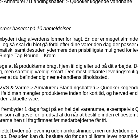
 Armaturer / Blandingsbatteri > Quooker kogende vandhane
jerner baseret på
10
anmeldelser
mbyder i dag alverdens former for fragt. En der er meget almind
, og så skal du blot gå forbi efter dine varer den dag der passer
atisk, samt desuden ydermere den prisbilligste mulighed for le
 Single Tap Round – Krom.
e at få produkterne bragt hjem til dig eller ud på dit arbejde. 
, men samtidig vældig smart. Den mest letkøbte leveringsmulig
ver at du befinder dig nær e-handlens tilholdssted.
 VVS & Varme > Armaturer / Blandingsbatteri > Quooker kogen
g ifald man mangler produkterne inden for kort tid, og herved er det
 den aktuelle vare.
 frembyder 1 dags fragt på en hel del varenumre, eksempelvis 
som alligevel er forudsat at du når at bestille inden et bestemt
rerne hen til fragtfirmaet før medarbejderne får fri.
ettet byder på levering uden omkostninger, men undertiden er d
beløb. Desuden kan du beslutte sig for den billigste leveringsmå