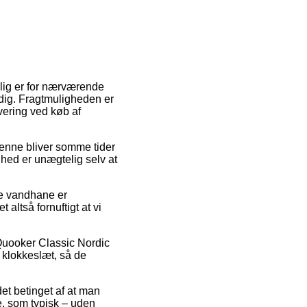
elig er for nærværende
 dig. Fragtmuligheden er
vering ved køb af
Denne bliver somme tider
hed er unægtelig selv at
de vandhane er
 altså fornuftigt at vi
Quooker Classic Nordic
 klokkeslæt, så de
et betinget af at man
de, som typisk – uden