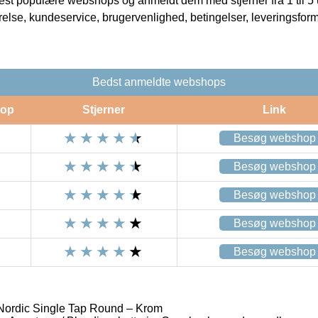
t populære webshops og anmeldt dem med stjerner fra 1 til 5 ud
rrelse, kundeservice, brugervenlighed, betingelser, leveringsfor
Bedst anmeldte webshops
op
Stjerner
Link
Besøg webshop
Besøg webshop
Besøg webshop
Besøg webshop
Besøg webshop
Nordic Single Tap Round – Krom