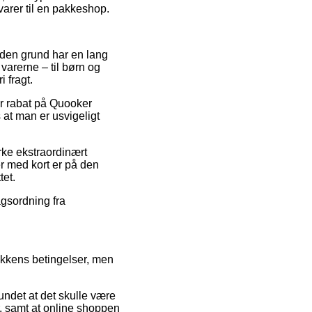
varer til en pakkeshop.
f den grund har en lang
arerne – til børn og
 fragt.
ter rabat på Quooker
at man er usvigeligt
rke ekstraordinært
er med kort er på den
tet.
agsordning fra
ikkens betingelser, men
undet at det skulle være
r, samt at online shoppen