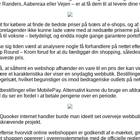
Randers, Aabenraa eller Vejen – er at få dem til at levere dine 
rit for købere at finde de bedste priser på tværs af e-shops, og a
oretagender ikke kunne lade være med at nedsætte priserne på v
 til voksne – betydeligt, og endda nogle gange garantere portofri
se sig tiden værd at analysere nogle få forhandlere på nettet ef
p Round – Krom forud for at du færdiggør din shopping, således 
aveste pris.
å, at såfremt en webshop afhænder en vare til en pris der kan vi
 være et karakteristika der viser en snydagtig webbutik. Bestilling
egelsæt, hvilket begunstiger os imod bedrageriske outlets på net
tbestillinger eller MobilePay. Alternativt kunne du bruge en afdr
d du ser en fordel i at betale pengene over en periode.
Quooker internet handler burde man ideelt set overveje webbut
idskrævende projekt.
 efterse hvorvidt online webshoppen er godkendt af e-mærket, gr
net shoppen opererer i overensstemmelse med de officielle regle