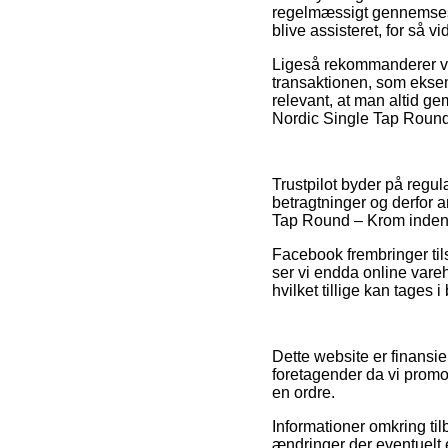
regelmæssigt gennemses a
blive assisteret, for så v
Ligeså rekommanderer vi
transaktionen, som eksem
relevant, at man altid g
Nordic Single Tap Round 
Trustpilot byder på regu
betragtninger og derfor 
Tap Round – Krom inden d
Facebook frembringer tils
ser vi endda online var
hvilket tillige kan tages i 
Dette website er finansie
foretagender da vi promo
en ordre.
Informationer omkring til
ændringer der eventuelt 