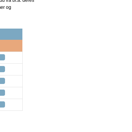
 fra bl.a. deres
mer og