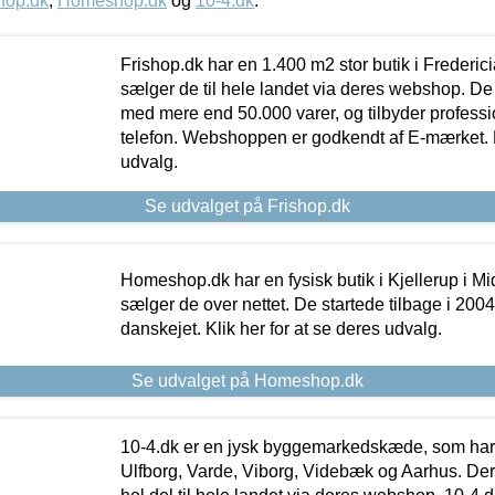
hop.dk
,
Homeshop.dk
og
10-4.dk
.
Frishop.dk har en 1.400 m2 stor butik i Frederic
sælger de til hele landet via deres webshop. De h
med mere end 50.000 varer, og tilbyder professi
telefon. Webshoppen er godkendt af E-mærket. Kl
udvalg.
Se udvalget på Frishop.dk
Homeshop.dk har en fysisk butik i Kjellerup i Mid
sælger de over nettet. De startede tilbage i 200
danskejet. Klik her for at se deres udvalg.
Se udvalget på Homeshop.dk
10-4.dk er en jysk byggemarkedskæde, som har 
Ulfborg, Varde, Viborg, Videbæk og Aarhus. De