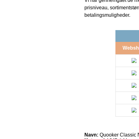
Vi har gennemgået de mes
prisniveau, sortimentstø
betalingsmuligheder.
Websh
Navn:
Quooker Classic 