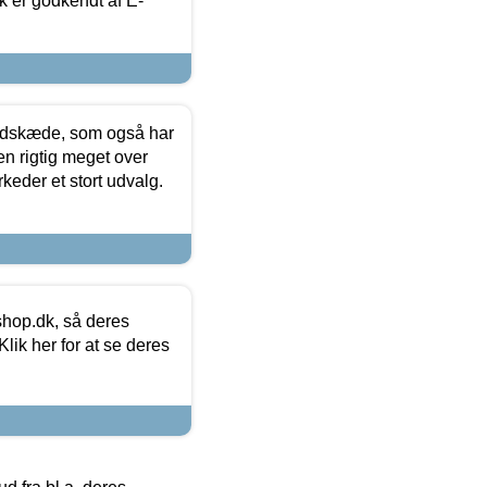
k er godkendt af E-
edskæde, som også har
en rigtig meget over
keder et stort udvalg.
hop.dk, så deres
lik her for at se deres