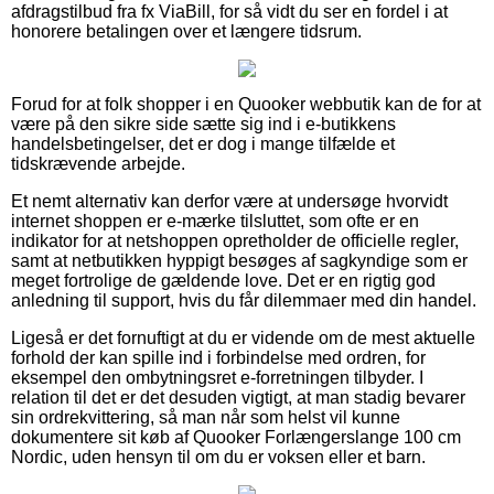
afdragstilbud fra fx ViaBill, for så vidt du ser en fordel i at
honorere betalingen over et længere tidsrum.
Forud for at folk shopper i en Quooker webbutik kan de for at
være på den sikre side sætte sig ind i e-butikkens
handelsbetingelser, det er dog i mange tilfælde et
tidskrævende arbejde.
Et nemt alternativ kan derfor være at undersøge hvorvidt
internet shoppen er e-mærke tilsluttet, som ofte er en
indikator for at netshoppen opretholder de officielle regler,
samt at netbutikken hyppigt besøges af sagkyndige som er
meget fortrolige de gældende love. Det er en rigtig god
anledning til support, hvis du får dilemmaer med din handel.
Ligeså er det fornuftigt at du er vidende om de mest aktuelle
forhold der kan spille ind i forbindelse med ordren, for
eksempel den ombytningsret e-forretningen tilbyder. I
relation til det er det desuden vigtigt, at man stadig bevarer
sin ordrekvittering, så man når som helst vil kunne
dokumentere sit køb af Quooker Forlængerslange 100 cm
Nordic, uden hensyn til om du er voksen eller et barn.