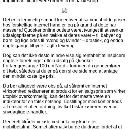
fragtfirmaet til at levere ordren til en pakkeshop.
Det er jo temmelig simpelt for enhver at sammenholde priser
hos forskellige internet handler, og på grund af dette har
masser af Quooker online outlets været tvunget til at sænke
udsalgspriserne på en række af deres varer – til babyer og
børn, og ligeledes til mænd og kvinder – drastisk, og endda
nogle gange tilbyde fragtfri levering.
Dog kan det ikke desto mindre vise sig rentabelt at inspicere
nogle e-forretninger efter udsalg på Quooker
Forlængerslange 100 cm Nordic forinden du gennemfører
dit køb, således at du er på den sikre side med at antage
den mindst kostelige pris.
Du bør alligevel være obs på, at såfremt en internet
virksomhed reklamerer et produkt for en salgspris som virker
utopisk overkommelig, kan det for det meste være en
indikator for en falsk netshop. Bestillinger med kort er trods
alt omsluttet af en ordning, hvilket bistår køberen overfor
snydagtige e-handler.
Generelt tilråder vi køb med betalingskort eller
mobilbetaling. Som et alternativ burde du drage fordel af et