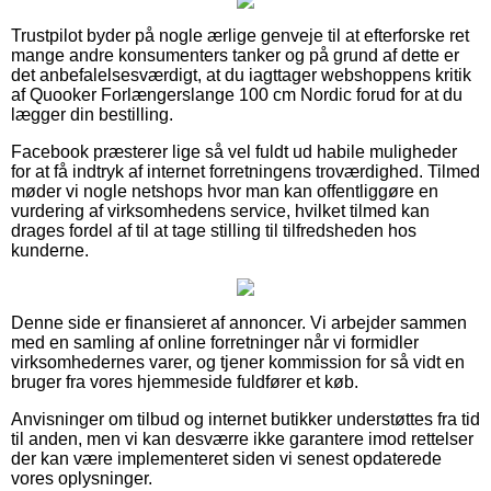
Trustpilot byder på nogle ærlige genveje til at efterforske ret
mange andre konsumenters tanker og på grund af dette er
det anbefalelsesværdigt, at du iagttager webshoppens kritik
af Quooker Forlængerslange 100 cm Nordic forud for at du
lægger din bestilling.
Facebook præsterer lige så vel fuldt ud habile muligheder
for at få indtryk af internet forretningens troværdighed. Tilmed
møder vi nogle netshops hvor man kan offentliggøre en
vurdering af virksomhedens service, hvilket tilmed kan
drages fordel af til at tage stilling til tilfredsheden hos
kunderne.
Denne side er finansieret af annoncer. Vi arbejder sammen
med en samling af online forretninger når vi formidler
virksomhedernes varer, og tjener kommission for så vidt en
bruger fra vores hjemmeside fuldfører et køb.
Anvisninger om tilbud og internet butikker understøttes fra tid
til anden, men vi kan desværre ikke garantere imod rettelser
der kan være implementeret siden vi senest opdaterede
vores oplysninger.