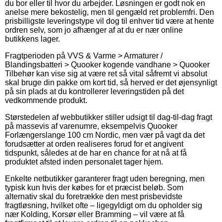
du bor eller til hvor du arbejder. Løsningen er godt nok en
anelse mere bekostelig, men til gengæld ret problemfri. Den
prisbilligste leveringstype vil dog til enhver tid være at hente
ordren selv, som jo afhænger af at du er nær online
butikkens lager.
Fragtperioden på VVS & Varme > Armaturer /
Blandingsbatteri > Quooker kogende vandhane > Quooker
Tilbehør kan vise sig at være ret så vital såfremt vi absolut
skal bruge din pakke om kort tid, så herved er det øjensynligt
på sin plads at du kontrollerer leveringstiden på det
vedkommende produkt.
Størstedelen af webbutikker stiller udsigt til dag-til-dag fragt
på massevis af varenumre, eksempelvis Quooker
Forlængerslange 100 cm Nordic, men vær på vagt da det
forudsætter at orden realiseres forud for et angivent
tidspunkt, således at de har en chance for at nå at få
produktet afsted inden personalet tager hjem.
Enkelte netbutikker garanterer fragt uden beregning, men
typisk kun hvis der købes for et præcist beløb. Som
alternativ skal du foretrække den mest prisbevidste
fragtløsning, hvilket ofte – ligegyldigt om du opholder sig
nær Kolding, Korsør eller Bramming – vil være at få