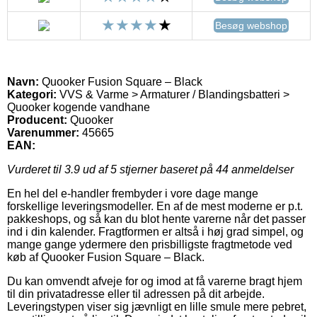
Besøg webshop
Navn:
Quooker Fusion Square – Black
Kategori:
VVS & Varme > Armaturer / Blandingsbatteri >
Quooker kogende vandhane
Producent:
Quooker
Varenummer:
45665
EAN:
Vurderet til
3.9
ud af 5 stjerner baseret på
44
anmeldelser
En hel del e-handler frembyder i vore dage mange
forskellige leveringsmodeller. En af de mest moderne er p.t.
pakkeshops, og så kan du blot hente varerne når det passer
ind i din kalender. Fragtformen er altså i høj grad simpel, og
mange gange ydermere den prisbilligste fragtmetode ved
køb af Quooker Fusion Square – Black.
Du kan omvendt afveje for og imod at få varerne bragt hjem
til din privatadresse eller til adressen på dit arbejde.
Leveringstypen viser sig jævnligt en lille smule mere pebret,