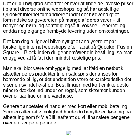
Det er jo i høj grad smart for enhver at finde de laveste priser
i blandt diverse online webshops, og så har adskillige
Quooker internet forhandlere fundet det nødvendigt at
formindske salgsværdien på mange af deres varer – til
babyer og børn, og samtidig også til voksne – enormt, og
endda nogle gange frembyde levering uden omkostninger.
Det kan dog alligevel blive nyttigt at analysere et par
forskellige internet webshops efter rabat på Quooker Fusion
Square – Black inden du gennemfører din bestilling, så man
er tryg ved at få fat i den mindst kostelige pris.
Man skal blot være omhyggelig med, at ifald en netbutik
afsætter deres produkter til en salgspris der anses for
hamrende billig, er det undertiden være et karakteristika der
viser en svindel e-shop. Bestillinger med kort er ikke desto
mindre dækket ind under en regel, som skærmer kunden
overfor uærlige online varehuse.
Generelt anbefaler vi handler med kort eller mobilbetaling.
Som en alternativ mulighed burde du benytte en løsning på
afbetaling som fx ViaBill, såfremt du vil finansiere pengene
over en længere periode.