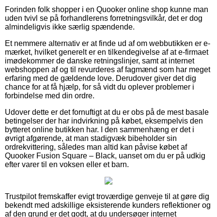
Forinden folk shopper i en Quooker online shop kunne man
uden tvivl se på forhandlerens forretningsvilkår, det er dog
almindeligvis ikke særlig spændende.
Et nemmere alternativ er at finde ud af om webbutikken er e-
mærket, hvilket generelt er en tilkendegivelse af at e-firmaet
imødekommer de danske retningslinjer, samt at internet
webshoppen af og til revurderes af fagmænd som har meget
erfaring med de gældende love. Derudover giver det dig
chance for at få hjælp, for så vidt du oplever problemer i
forbindelse med din ordre.
Udover dette er det fornuftigt at du er obs på de mest basale
betingelser der har indvirkning på købet, eksempelvis den
bytteret online butikken har. I den sammenhæng er det i
øvrigt afgørende, at man stadigvæk bibeholder sin
ordrekvittering, således man altid kan påvise købet af
Quooker Fusion Square – Black, uanset om du er på udkig
efter varer til en voksen eller et barn.
Trustpilot fremskaffer evigt troværdige genveje til at gøre dig
bekendt med adskillige eksisterende kunders reflektioner og
af den grund er det godt, at du undersøger internet