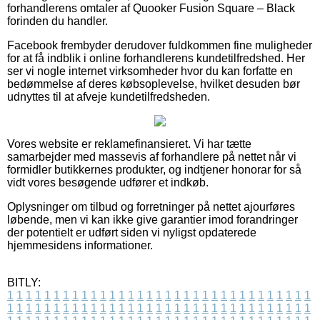
forhandlerens omtaler af Quooker Fusion Square – Black
forinden du handler.
Facebook frembyder derudover fuldkommen fine muligheder
for at få indblik i online forhandlerens kundetilfredshed. Her
ser vi nogle internet virksomheder hvor du kan forfatte en
bedømmelse af deres købsoplevelse, hvilket desuden bør
udnyttes til at afveje kundetilfredsheden.
Vores website er reklamefinansieret. Vi har tætte
samarbejder med massevis af forhandlere på nettet når vi
formidler butikkernes produkter, og indtjener honorar for så
vidt vores besøgende udfører et indkøb.
Oplysninger om tilbud og forretninger på nettet ajourføres
løbende, men vi kan ikke give garantier imod forandringer
der potentielt er udført siden vi nyligst opdaterede
hjemmesidens informationer.
BITLY:
1
1
1
1
1
1
1
1
1
1
1
1
1
1
1
1
1
1
1
1
1
1
1
1
1
1
1
1
1
1
1
1
1
1
1
1
1
1
1
1
1
1
1
1
1
1
1
1
1
1
1
1
1
1
1
1
1
1
1
1
1
1
1
1
1
1