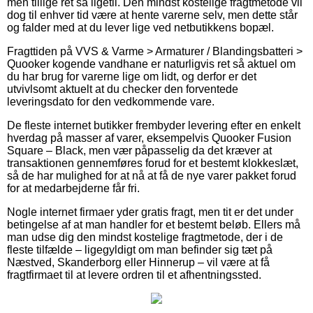
men tillige ret så ligetil. Den mindst kostelige fragtmetode vil
dog til enhver tid være at hente varerne selv, men dette står
og falder med at du lever lige ved netbutikkens bopæl.
Fragttiden på VVS & Varme > Armaturer / Blandingsbatteri >
Quooker kogende vandhane er naturligvis ret så aktuel om
du har brug for varerne lige om lidt, og derfor er det
utvivlsomt aktuelt at du checker den forventede
leveringsdato for den vedkommende vare.
De fleste internet butikker frembyder levering efter en enkelt
hverdag på masser af varer, eksempelvis Quooker Fusion
Square – Black, men vær påpasselig da det kræver at
transaktionen gennemføres forud for et bestemt klokkeslæt,
så de har mulighed for at nå at få de nye varer pakket forud
for at medarbejderne får fri.
Nogle internet firmaer yder gratis fragt, men tit er det under
betingelse af at man handler for et bestemt beløb. Ellers må
man udse dig den mindst kostelige fragtmetode, der i de
fleste tilfælde – ligegyldigt om man befinder sig tæt på
Næstved, Skanderborg eller Hinnerup – vil være at få
fragtfirmaet til at levere ordren til et afhentningssted.