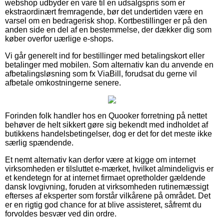
webshop udbyder en vare til en udsalgspris som er
ekstraordinært fremragende, bør det undertiden være en
varsel om en bedragerisk shop. Kortbestillinger er på den
anden side en del af en bestemmelse, der dækker dig som
køber overfor uærlige e-shops.
Vi går generelt ind for bestillinger med betalingskort eller
betalinger med mobilen. Som alternativ kan du anvende en
afbetalingsløsning som fx ViaBill, forudsat du gerne vil
afbetale omkostningerne senere.
Forinden folk handler hos en Quooker forretning på nettet
behøver de helt sikkert gøre sig bekendt med indholdet af
butikkens handelsbetingelser, dog er det for det meste ikke
særlig spændende.
Et nemt alternativ kan derfor være at kigge om internet
virksomheden er tilsluttet e-mærket, hvilket almindeligvis er
et kendetegn for at internet firmaet opretholder gældende
dansk lovgivning, foruden at virksomheden rutinemæssigt
efterses af eksperter som forstår vilkårene på området. Det
er en rigtig god chance for at blive assisteret, såfremt du
forvoldes besvær ved din ordre.