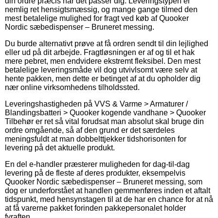
din ordre præcis når det passer dig. Leveringstypen er
nemlig ret hensigtsmæssig, og mange gange tilmed den
mest betalelige mulighed for fragt ved køb af Quooker
Nordic sæbedispenser – Bruneret messing.
Du burde alternativt prøve at få ordren sendt til din lejlighed
eller ud på dit arbejde. Fragtløsningen er af og til et hak
mere pebret, men endvidere ekstremt fleksibel. Den mest
betalelige leveringsmåde vil dog utvivlsomt være selv at
hente pakken, men dette er betinget af at du opholder dig
nær online virksomhedens tilholdssted.
Leveringshastigheden på VVS & Varme > Armaturer /
Blandingsbatteri > Quooker kogende vandhane > Quooker
Tilbehør er ret så vital forudsat man absolut skal bruge din
ordre omgående, så af den grund er det særdeles
meningsfuldt at man dobbelttjekker tidshorisonten for
levering på det aktuelle produkt.
En del e-handler præsterer muligheden for dag-til-dag
levering på de fleste af deres produkter, eksempelvis
Quooker Nordic sæbedispenser – Bruneret messing, som
dog er underforstået at handlen gemmenføres inden et aftalt
tidspunkt, med hensynstagen til at de har en chance for at nå
at få varerne pakket forinden pakkepersonalet holder
fyraften.