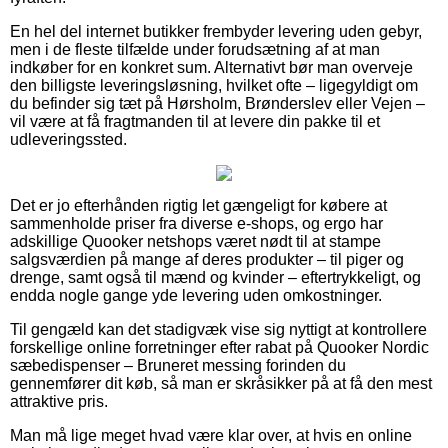
En hel del internet butikker frembyder levering uden gebyr,
men i de fleste tilfælde under forudsætning af at man
indkøber for en konkret sum. Alternativt bør man overveje
den billigste leveringsløsning, hvilket ofte – ligegyldigt om
du befinder sig tæt på Hørsholm, Brønderslev eller Vejen –
vil være at få fragtmanden til at levere din pakke til et
udleveringssted.
Det er jo efterhånden rigtig let gængeligt for købere at
sammenholde priser fra diverse e-shops, og ergo har
adskillige Quooker netshops været nødt til at stampe
salgsværdien på mange af deres produkter – til piger og
drenge, samt også til mænd og kvinder – eftertrykkeligt, og
endda nogle gange yde levering uden omkostninger.
Til gengæld kan det stadigvæk vise sig nyttigt at kontrollere
forskellige online forretninger efter rabat på Quooker Nordic
sæbedispenser – Bruneret messing forinden du
gennemfører dit køb, så man er skråsikker på at få den mest
attraktive pris.
Man må lige meget hvad være klar over, at hvis en online