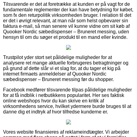
Tilsvarende er det at foretrække at kunden er på vagt for de
fundamentale reglementer der kan have betydning for købet,
som fx den returpolitik virksomheden bruger. I relation til det
er det i øvrigt relevant, at man når som helst opbevarer sin
faktura e-mail, så man senere vil kunne vidne om sit køb af
Quooker Nordic sæbedispenser – Bruneret messing, uden
hensyn til om du søger et produkt til en mand eller kvinde.
Trustpilot yder stort set pålidelige muligheder for at
analysere ret mange aktuelle forbrugeres betragtninger og
på grund af dette slår vi et slag for, at du tager et kig på
internet firmaets anmeldelser af Quooker Nordic
sæbedispenser – Bruneret messing før du shopper.
Facebook medfører tilsvarende tilpas pålidelige muligheder
for at få indblik i netbutikkens popularitet. Her ses faktisk
online webshops hvor du kan skrive en kritik af
virksomhedens service, hvilket ydermere burde bruges til at
danne dig et indtryk af hvor tilfredse kunderne er.
Vores website finansieres af reklameindtægter. Vi arbejder