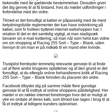
bekendte med de gældende bestemmelser. Desuden giver
det dig genvej til at få bistand, hvis du møder udfordringer i
forbindelse med din ordre.
Tilmed er det fornuftigt at køber er påpasselig med de mest
betydningsfulde reglementer der kan have indvirkning på
købet, som fx hvilken bytteret internet webshoppen har. I
relation til det er det samtidig vigtigt, at man stadigvæk
bevarer sin e-mail kvittering, så man når som helst kan vidne
om sin shopping af Racing 255 Sort – Type – Blank, uden
hensyn til om man er på indkøb til en mand eller kvinde.
Trustpilot frembyder temmelig relevante genveje til at finde
ud af flere andre brugeres opfattelser og af den grund er det
fornuftigt, at du eftergår online forhandlerens kritik af Racing
255 Sort – Type – Blank forinden du placerer din ordre.
Facebook tilbyder dig på samme måde flere gunstige
genveje til at få indtryk af online shoppens pålidelighed. Her
møder vi en række internet forretninger hvor det er muligt at
ytre en omtale af deres køb, som tilmed kan tages i brug til at
få et indtryk af tidligere kunders oplevelser.