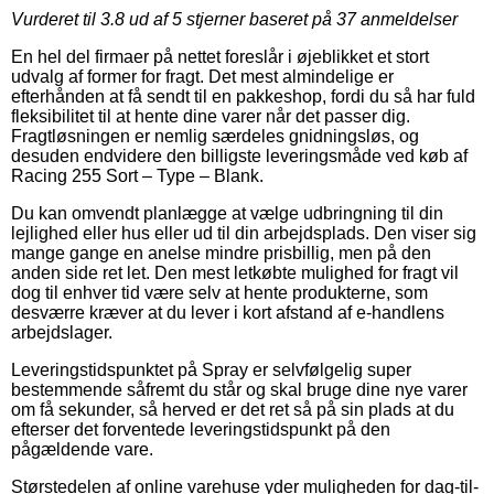
Vurderet til
3.8
ud af 5 stjerner baseret på
37
anmeldelser
En hel del firmaer på nettet foreslår i øjeblikket et stort
udvalg af former for fragt. Det mest almindelige er
efterhånden at få sendt til en pakkeshop, fordi du så har fuld
fleksibilitet til at hente dine varer når det passer dig.
Fragtløsningen er nemlig særdeles gnidningsløs, og
desuden endvidere den billigste leveringsmåde ved køb af
Racing 255 Sort – Type – Blank.
Du kan omvendt planlægge at vælge udbringning til din
lejlighed eller hus eller ud til din arbejdsplads. Den viser sig
mange gange en anelse mindre prisbillig, men på den
anden side ret let. Den mest letkøbte mulighed for fragt vil
dog til enhver tid være selv at hente produkterne, som
desværre kræver at du lever i kort afstand af e-handlens
arbejdslager.
Leveringstidspunktet på Spray er selvfølgelig super
bestemmende såfremt du står og skal bruge dine nye varer
om få sekunder, så herved er det ret så på sin plads at du
efterser det forventede leveringstidspunkt på den
pågældende vare.
Størstedelen af online varehuse yder muligheden for dag-til-