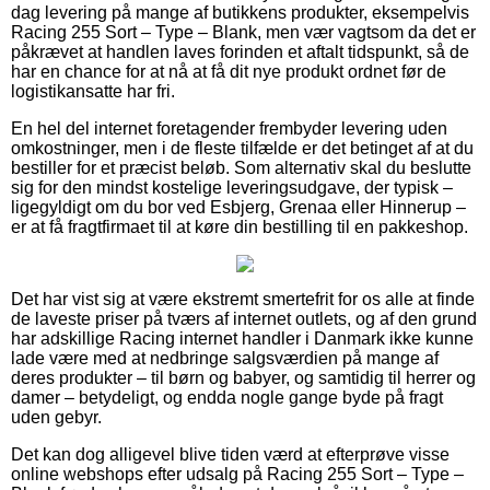
dag levering på mange af butikkens produkter, eksempelvis
Racing 255 Sort – Type – Blank, men vær vagtsom da det er
påkrævet at handlen laves forinden et aftalt tidspunkt, så de
har en chance for at nå at få dit nye produkt ordnet før de
logistikansatte har fri.
En hel del internet foretagender frembyder levering uden
omkostninger, men i de fleste tilfælde er det betinget af at du
bestiller for et præcist beløb. Som alternativ skal du beslutte
sig for den mindst kostelige leveringsudgave, der typisk –
ligegyldigt om du bor ved Esbjerg, Grenaa eller Hinnerup –
er at få fragtfirmaet til at køre din bestilling til en pakkeshop.
Det har vist sig at være ekstremt smertefrit for os alle at finde
de laveste priser på tværs af internet outlets, og af den grund
har adskillige Racing internet handler i Danmark ikke kunne
lade være med at nedbringe salgsværdien på mange af
deres produkter – til børn og babyer, og samtidig til herrer og
damer – betydeligt, og endda nogle gange byde på fragt
uden gebyr.
Det kan dog alligevel blive tiden værd at efterprøve visse
online webshops efter udsalg på Racing 255 Sort – Type –