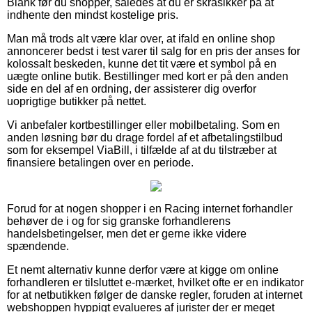
Blank før du shopper, således at du er skråsikker på at
indhente den mindst kostelige pris.
Man må trods alt være klar over, at ifald en online shop
annoncerer bedst i test varer til salg for en pris der anses for
kolossalt beskeden, kunne det tit være et symbol på en
uægte online butik. Bestillinger med kort er på den anden
side en del af en ordning, der assisterer dig overfor
uoprigtige butikker på nettet.
Vi anbefaler kortbestillinger eller mobilbetaling. Som en
anden løsning bør du drage fordel af et afbetalingstilbud
som for eksempel ViaBill, i tilfælde af at du tilstræber at
finansiere betalingen over en periode.
Forud for at nogen shopper i en Racing internet forhandler
behøver de i og for sig granske forhandlerens
handelsbetingelser, men det er gerne ikke videre
spændende.
Et nemt alternativ kunne derfor være at kigge om online
forhandleren er tilsluttet e-mærket, hvilket ofte er en indikator
for at netbutikken følger de danske regler, foruden at internet
webshoppen hyppigt evalueres af jurister der er meget