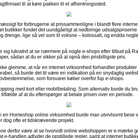
agtfirmaet til at køre pakken til et afhentningssted.
mæssigt for forbrugerne at prissammenligne i blandt flere interne
butikker fundet det uundgåeligt at nedbringe udsalgspriserne p
r og drenge, lige så vel som til voksne – kolossalt, og endda nogl
se sig lukrativt at se nærmere på nogle e-shops efter tilbud på 
er, sådan at du er sikker på at opnå den prisbilligste pris.
kke glemme, at når en internet virksomhed forhandler produkter 
vorabel, så burde det tit være en indikation på en snydagtig web
lovbestemmelse, som forsvarer køber overfor fup e-shops.
hopping med kort eller mobilbetaling. Som alternativ burde du bru
i tilfælde af at du efterspørger at betale prisen over en periode.
r i en Homeshop online virksomhed burde man utvivlsomt bese
r dog ofte et tidskrævende projekt.
e derfor være at se hvorvidt online webshoppen er e-mærke go
 e-handlen adlyder de opstillede regler, samt at internet butikk