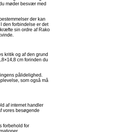
ld du møder besvær med
 bestemmelser der kan
I den forbindelse er det
ekræfte sin ordre af Rako
kvinde.
s kritik og af den grund
,8×14,8 cm forinden du
ningens pålidelighed.
soplevelse, som også må
d af internet handler
 af vores besøgende
 forbehold for
mationer.