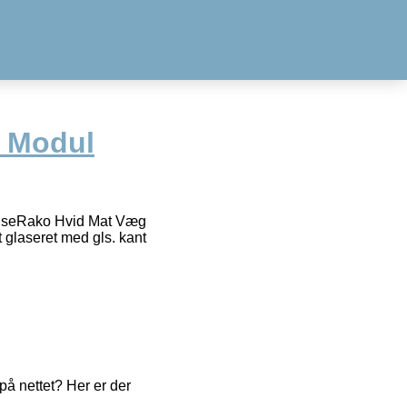
t Modul
elseRako Hvid Mat Væg
laseret med gls. kant
å nettet? Her er der