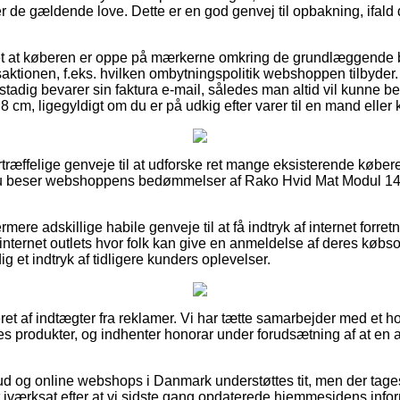
er de gældende love. Dette er en god genvej til opbakning, ifa
det at køberen er oppe på mærkerne omkring de grundlæggende
aktionen, f.eks. hvilken ombytningspolitik webshoppen tilbyder. 
 stadig bevarer sin faktura e-mail, således man altid vil kunne b
cm, ligegyldigt om du er på udkig efter varer til en mand eller 
rtræffelige genveje til at udforske ret mange eksisterende købere
t du beser webshoppens bedømmelser af Rako Hvid Mat Modul 14
re adskillige habile genveje til at få indtryk af internet forret
internet outlets hvor folk kan give en anmeldelse af deres køb
dig et indtryk af tidligere kunders oplevelser.
t af indtægter fra reklamer. Vi har tætte samarbejder med et hol
es produkter, og indhenter honorar under forudsætning af at en
ud og online webshops i Danmark understøttes tit, men der tages
t iværksat efter at vi sidste gang opdaterede hjemmesidens infor