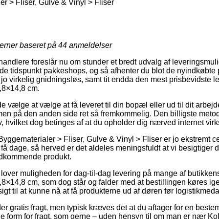
 > Fliser, Gulve & Vinyl > Fliser
jerner baseret på
44
anmeldelser
rhandlere foreslår nu om stunder et bredt udvalg af leveringsmul
 tidspunkt pakkeshops, og så afhenter du blot de nyindkøbte pr
 jo virkelig gnidningsløs, samt tit endda den mest prisbevidste 
,8×14,8 cm.
lge at vælge at få leveret til din bopæl eller ud til dit arbejd
men på den anden side ret så fremkommelig. Den billigste metode
lv, hvilket dog betinges af at du opholder dig nærved internet 
yggematerialer > Fliser, Gulve & Vinyl > Fliser er jo ekstremt cen
 få dage, så herved er det aldeles meningsfuldt at vi besigtiger 
vedkommende produkt.
s lover muligheden for dag-til-dag levering på mange af butikke
×14,8 cm, som dog står og falder med at bestillingen køres igen
igt til at kunne nå at få produkterne ud af døren før logistikmeda
der gratis fragt, men typisk kræves det at du aftager for en beste
e form for fragt, som gerne – uden hensyn til om man er nær Kol