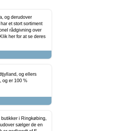
ia, og derudover
ar et stort sortiment
onel rådgivning over
ik her for at se deres
tjylland, og ellers
4, og er 100 %
butikker i Ringkøbing,
rudover sælger de en