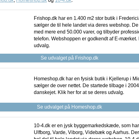
hop.dk
,
Homeshop.dk
og
10-4.dk
.
Frishop.dk har en 1.400 m2 stor butik i Frederic
sælger de til hele landet via deres webshop. De h
med mere end 50.000 varer, og tilbyder professi
telefon. Webshoppen er godkendt af E-mærket. Kl
udvalg.
Se udvalget på Frishop.dk
Homeshop.dk har en fysisk butik i Kjellerup i Mid
sælger de over nettet. De startede tilbage i 200
danskejet. Klik her for at se deres udvalg.
Se udvalget på Homeshop.dk
10-4.dk er en jysk byggemarkedskæde, som har 
Ulfborg, Varde, Viborg, Videbæk og Aarhus. De