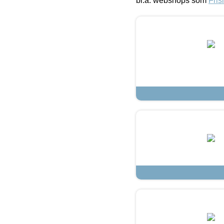
bl.a. webshops som
Fris