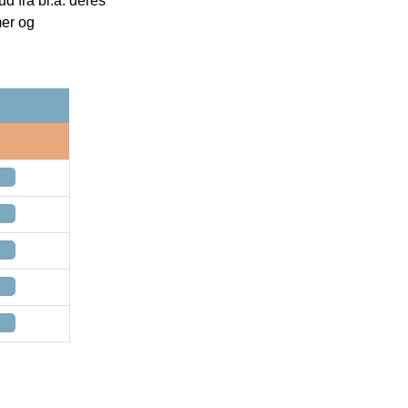
 fra bl.a. deres
mer og