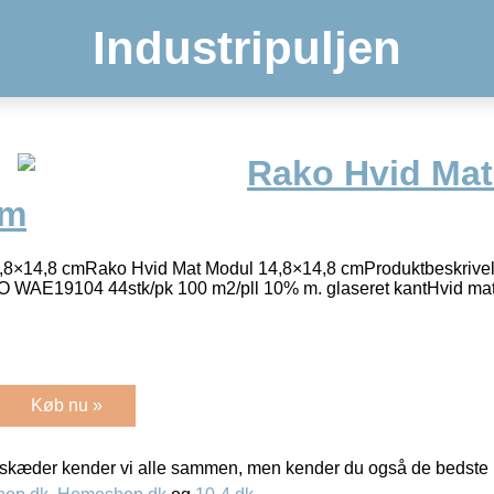
Industripuljen
Rako Hvid Ma
cm
,8×14,8 cmRako Hvid Mat Modul 14,8×14,8 cmProduktbeskriv
WAE19104 44stk/pk 100 m2/pll 10% m. glaseret kantHvid mat g
Køb nu »
kæder kender vi alle sammen, men kender du også de bedste p