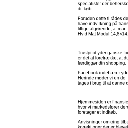
specialister der behersk
dit køb.
Foruden dette tilrådes 
have indvirkning på trans
tillige afgørende, at man
Hvid Mat Modul 14,8×14,8 
Trustpilot yder ganske fo
er det at foretrække, a
færdiggør din shopping.
Facebook indebærer yderme
Herinde møder vi en del 
tages i brug til at danne 
Hjemmesiden er finansiere
hvor vi markedsfører der
foretager et indkøb.
Anvisninger omkring tilb
korrektioner der er bleve