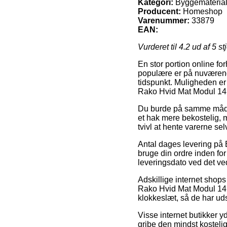
Kategori:
Byggematerialer
Producent:
Homeshop
Varenummer:
33879
EAN:
Vurderet til
4.2
ud af 5 st
En stor portion online fo
populære er på nuværende
tidspunkt. Muligheden er
Rako Hvid Mat Modul 14
Du burde på samme måde væ
et hak mere bekostelig, 
tvivl at hente varerne se
Antal dages levering på B
bruge din ordre inden for
leveringsdato ved det 
Adskillige internet shop
Rako Hvid Mat Modul 14,8
klokkeslæt, så de har uds
Visse internet butikker y
gribe den mindst kostelig