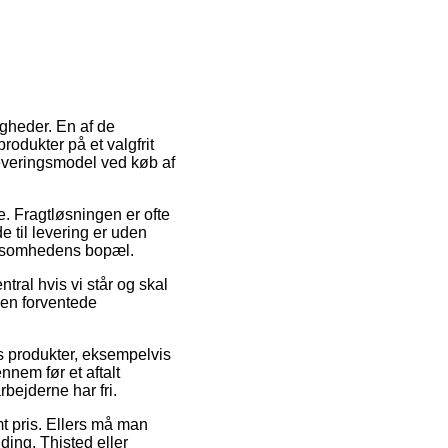
igheder. En af de
odukter på et valgfrit
leveringsmodel ved køb af
e. Fragtløsningen er ofte
 til levering er uden
virksomhedens bopæl.
tral hvis vi står og skal
den forventede
ns produkter, eksempelvis
nem før et aftalt
rbejderne har fri.
mt pris. Ellers må man
ding, Thisted eller