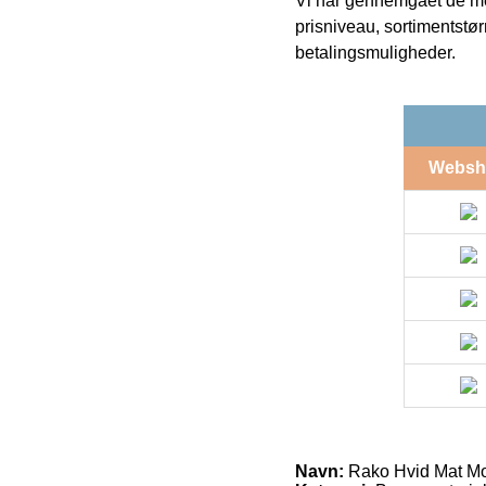
Vi har gennemgået de mes
prisniveau, sortimentstø
betalingsmuligheder.
Websh
Navn:
Rako Hvid Mat Mo