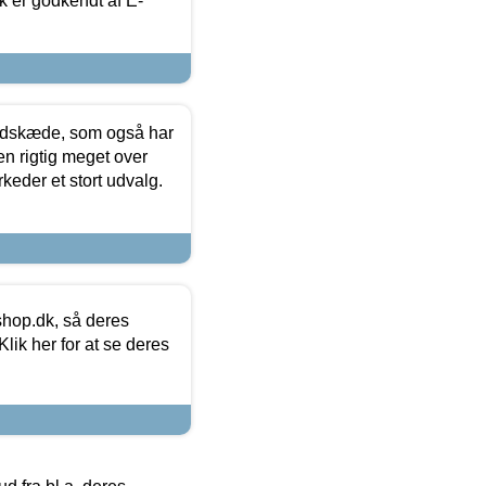
k er godkendt af E-
edskæde, som også har
en rigtig meget over
keder et stort udvalg.
hop.dk, så deres
lik her for at se deres