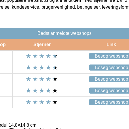
t populære webshops og anmeldt dem med stjerner fra 1 til 5 ud
rrelse, kundeservice, brugervenlighed, betingelser, leveringsfor
Bedst anmeldte webshops
op
Stjerner
Link
Besøg webshop
Besøg webshop
Besøg webshop
Besøg webshop
Besøg webshop
dul 14,8×14,8 cm