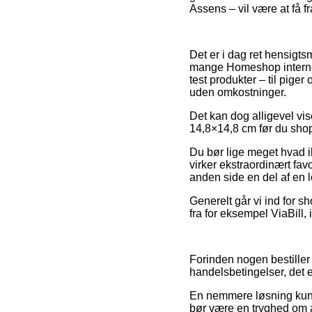
Assens – vil være at få fr
Det er i dag ret hensigts
mange Homeshop internet 
test produkter – til pige
uden omkostninger.
Det kan dog alligevel vi
14,8×14,8 cm før du shopp
Du bør lige meget hvad i
virker ekstraordinært fa
anden side en del af en 
Generelt går vi ind for s
fra for eksempel ViaBill, 
Forinden nogen bestille
handelsbetingelser, det e
En nemmere løsning kunn
bør være en tryghed om at