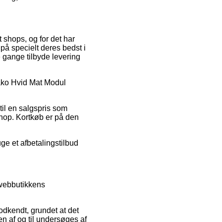
t shops, og for det har
å specielt deres bedst i
e gange tilbyde levering
Rako Hvid Mat Modul
til en salgspris som
shop. Kortkøb er på den
ge et afbetalingstilbud
 webbutikkens
dkendt, grundet at det
en af og til undersøges af