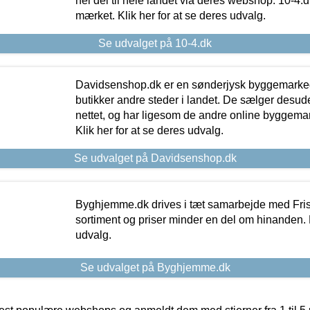
hel del til hele landet via deres webshop. 10-4.d
mærket. Klik her for at se deres udvalg.
Se udvalget på 10-4.dk
Davidsenshop.dk er en sønderjysk byggemark
butikker andre steder i landet. De sælger desud
nettet, og har ligesom de andre online byggemar
Klik her for at se deres udvalg.
Se udvalget på Davidsenshop.dk
Byghjemme.dk drives i tæt samarbejde med Fris
sortiment og priser minder en del om hinanden. K
udvalg.
Se udvalget på Byghjemme.dk