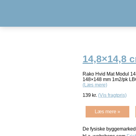
14,8×14,8 
Rako Hvid Mat Modul 14
148×148 mm 1m2/pk LBO 
(Læs mere)
139
kr.
(Vis fragtpris)
Læs mere »
De fysiske byggemarkeds