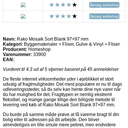
Besøg webshop
Besøg webshop
Navn:
Rako Mosaik Sort Blank 97×97 mm
Kategori:
Byggematerialer > Fliser, Gulve & Vinyl > Fliser
Producent:
Homeshop
Varenummer:
33900
EAN:
Vurderet til
4.3
ud af 5 stjerner baseret på
45
anmeldelser
De fleste internet virksomheder yder i øjeblikket et stort
udvalg af fragtmuligheder. Det mest populære er nu til dags
udleveringssteder, så du selv kan hente dine nye varer når
du har mulighed for det. Fragttypen er nemlig ekstremt
fleksibel, og mange gange tillige den billigste metode til
levering ved køb af Rako Mosaik Sort Blank 97×97 mm.
Du burde på samme måde prøve at få varerne bragt til din
bolig eller til adressen på dit arbejde. Den bliver
almindeligvis en lille smule mere pebret, men endvidere