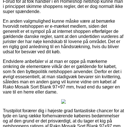
Forud for at folk handler i en Homeshop netshop kunne man
i princippet skimme shoppens regler, det er dog normalt ikke
super spændende.
En anden valgmulighed kunne måske være at bemærke
hvorvidt netshoppen er e-mærket medlem, siden det
generelt er et sympol på at internet shoppen efterfølger de
gældende danske regler, samt at den undertiden vurderes af
jurister der har nøje kendskab til lovene på området. Det er
en rigtig god anledning til en håndsrækning, hvis du bliver
udsat for besvær ved dit køb.
Endvidere anbefaler vi at man er oppe på mærkerne
omkring de elementære vilkår der er gældende for købet,
som fx den byttepolitik netshoppen anvender. Derfor er det i
øvrigt essesentielt, at man stadigvæk bevarer sin kvittering,
således man en anden gang vil kunne vidne om købet af
Rako Mosaik Sort Blank 97×97 mm, hvad end du søger en
vare til en herre eller dame.
Trustpilot forærer dig i højeste grad fantastiske chancer for at
tyde en lang række forhenværende køberes bedømmelser
og af den grund er det prisværdigt, at du tager et kig på
netshoppens ratings af Rako Mosaik Sort Blank 97×97 mm