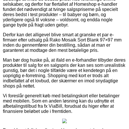
selskaber, og derfor har flertallet af Homeshop e-handler
fundet det nødvendigt at tvinge salgspriserne på specielt
deres bedst i test produkter – til babyer og børn, og
yderligere også til voksne – voldsomt, og endda nogle
gange byde på fragt uden gebyr.
Derfor kan det alligevel blive smart at granske et par e-
firmaer efter udsalg på Rako Mosaik Sort Blank 97×97 mm
inden du gennemfører din bestilling, sådan at man er
garanteret at modtage den mest betalelige pris.
Man bør dog huske på, at ifald en e-forhandler tilbyder deres
produkter til salg for en salgspris der kan ses som urealistisk
gunstig, bør det i nogle tilfælde være et kendetegn på en
uoprigtig e-forretning. Shopping med kort er trods alt
indbefattet af et lovbud, der skærmer en imod snydagtige
shops på nettet.
Vi foreslår generelt køb med betalingskort eller betalinger
med mobilen. Som en anden løsning kan du udnytte et
afbetalingstilbud fra fx ViaBill, forudsat du higer efter at
finansiere beløbet ude i fremtiden.