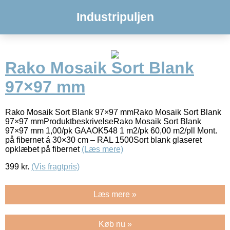
Industripuljen
Rako Mosaik Sort Blank
97×97 mm
Rako Mosaik Sort Blank 97×97 mmRako Mosaik Sort Blank
97×97 mmProduktbeskrivelseRako Mosaik Sort Blank
97×97 mm 1,00/pk GAAOK548 1 m2/pk 60,00 m2/pll Mont.
på fibernet á 30×30 cm – RAL 1500Sort blank glaseret
opklæbet på fibernet
(Læs mere)
399
kr.
(Vis fragtpris)
Læs mere »
Køb nu »