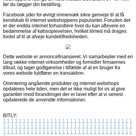
før du lægger din bestilling.
Facebook yder for øvrigt immervæk sikre genveje til at få
kendskab til internet webshoppens popularitet. Foruden det
er der endda internet forhandlere hvor du kan aflevere en
bedømmelse af købsoplevelsen, hvilket tilmed må drages
fordel af til at afveje kundetilfredsheden.
Dette website er annoncefinansieret. Vi samarbejder med en
lang række internet virksomheder og formidler firmaernes
tilbud, og tager godtgørelse i tilfælde af at en bruger fra
vores website fuldfører en transaktion.
Orientering angående produkter og internet webshops
opdateres hele tiden, men det er ikke muligt for os at give
garantier imod forandringer der er lavet efter at vi senest
opdaterede de anvendte informationer.
BITLY:
1
1
1
1
1
1
1
1
1
1
1
1
1
1
1
1
1
1
1
1
1
1
1
1
1
1
1
1
1
1
1
1
1
1
1
1
1
1
1
1
1
1
1
1
1
1
1
1
1
1
1
1
1
1
1
1
1
1
1
1
1
1
1
1
1
1
1
1
1
1
1
1
1
1
1
1
1
1
1
1
1
1
1
1
1
1
1
1
1
1
1
1
1
1
1
1
1
1
1