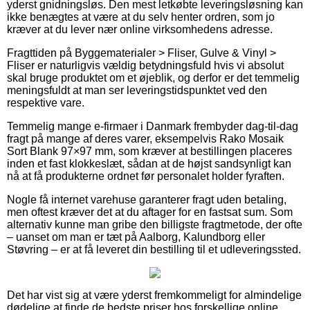
yderst gnidningsløs. Den mest letkøbte leveringsløsning kan
ikke benægtes at være at du selv henter ordren, som jo
kræver at du lever nær online virksomhedens adresse.
Fragttiden på Byggematerialer > Fliser, Gulve & Vinyl >
Fliser er naturligvis vældig betydningsfuld hvis vi absolut
skal bruge produktet om et øjeblik, og derfor er det temmelig
meningsfuldt at man ser leveringstidspunktet ved den
respektive vare.
Temmelig mange e-firmaer i Danmark frembyder dag-til-dag
fragt på mange af deres varer, eksempelvis Rako Mosaik
Sort Blank 97×97 mm, som kræver at bestillingen placeres
inden et fast klokkeslæt, sådan at de højst sandsynligt kan
nå at få produkterne ordnet før personalet holder fyraften.
Nogle få internet varehuse garanterer fragt uden betaling,
men oftest kræver det at du aftager for en fastsat sum. Som
alternativ kunne man gribe den billigste fragtmetode, der ofte
– uanset om man er tæt på Aalborg, Kalundborg eller
Støvring – er at få leveret din bestilling til et udleveringssted.
Det har vist sig at være yderst fremkommeligt for almindelige
dødelige at finde de bedste priser hos forskellige online