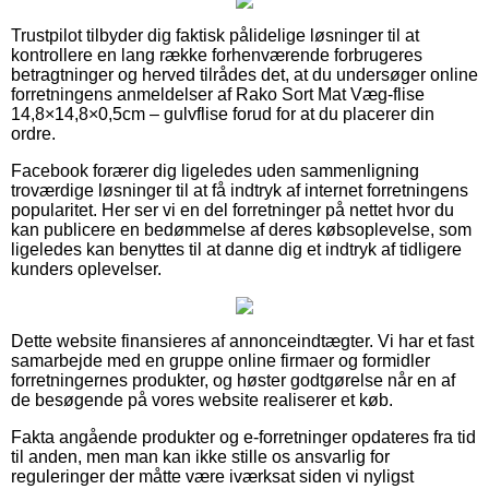
Trustpilot tilbyder dig faktisk pålidelige løsninger til at
kontrollere en lang række forhenværende forbrugeres
betragtninger og herved tilrådes det, at du undersøger online
forretningens anmeldelser af Rako Sort Mat Væg-flise
14,8×14,8×0,5cm – gulvflise forud for at du placerer din
ordre.
Facebook forærer dig ligeledes uden sammenligning
troværdige løsninger til at få indtryk af internet forretningens
popularitet. Her ser vi en del forretninger på nettet hvor du
kan publicere en bedømmelse af deres købsoplevelse, som
ligeledes kan benyttes til at danne dig et indtryk af tidligere
kunders oplevelser.
Dette website finansieres af annonceindtægter. Vi har et fast
samarbejde med en gruppe online firmaer og formidler
forretningernes produkter, og høster godtgørelse når en af
de besøgende på vores website realiserer et køb.
Fakta angående produkter og e-forretninger opdateres fra tid
til anden, men man kan ikke stille os ansvarlig for
reguleringer der måtte være iværksat siden vi nyligst