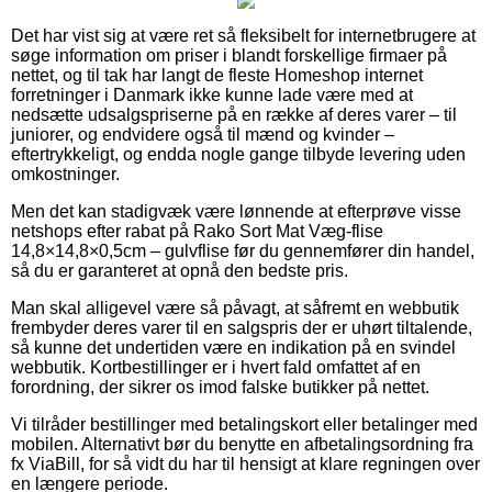
Det har vist sig at være ret så fleksibelt for internetbrugere at
søge information om priser i blandt forskellige firmaer på
nettet, og til tak har langt de fleste Homeshop internet
forretninger i Danmark ikke kunne lade være med at
nedsætte udsalgspriserne på en række af deres varer – til
juniorer, og endvidere også til mænd og kvinder –
eftertrykkeligt, og endda nogle gange tilbyde levering uden
omkostninger.
Men det kan stadigvæk være lønnende at efterprøve visse
netshops efter rabat på Rako Sort Mat Væg-flise
14,8×14,8×0,5cm – gulvflise før du gennemfører din handel,
så du er garanteret at opnå den bedste pris.
Man skal alligevel være så påvagt, at såfremt en webbutik
frembyder deres varer til en salgspris der er uhørt tiltalende,
så kunne det undertiden være en indikation på en svindel
webbutik. Kortbestillinger er i hvert fald omfattet af en
forordning, der sikrer os imod falske butikker på nettet.
Vi tilråder bestillinger med betalingskort eller betalinger med
mobilen. Alternativt bør du benytte en afbetalingsordning fra
fx ViaBill, for så vidt du har til hensigt at klare regningen over
en længere periode.