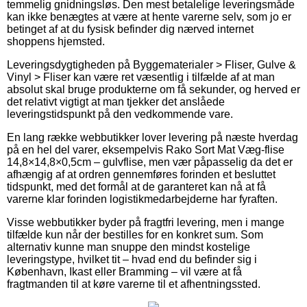
temmelig gnidningsløs. Den mest betalelige leveringsmåde
kan ikke benægtes at være at hente varerne selv, som jo er
betinget af at du fysisk befinder dig nærved internet
shoppens hjemsted.
Leveringsdygtigheden på Byggematerialer > Fliser, Gulve &
Vinyl > Fliser kan være ret væsentlig i tilfælde af at man
absolut skal bruge produkterne om få sekunder, og herved er
det relativt vigtigt at man tjekker det anslåede
leveringstidspunkt på den vedkommende vare.
En lang række webbutikker lover levering på næste hverdag
på en hel del varer, eksempelvis Rako Sort Mat Væg-flise
14,8×14,8×0,5cm – gulvflise, men vær påpasselig da det er
afhængig af at ordren gennemføres forinden et besluttet
tidspunkt, med det formål at de garanteret kan nå at få
varerne klar forinden logistikmedarbejderne har fyraften.
Visse webbutikker byder på fragtfri levering, men i mange
tilfælde kun når der bestilles for en konkret sum. Som
alternativ kunne man snuppe den mindst kostelige
leveringstype, hvilket tit – hvad end du befinder sig i
København, Ikast eller Bramming – vil være at få
fragtmanden til at køre varerne til et afhentningssted.