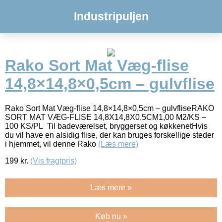
Industripuljen
Rako Sort Mat Væg-flise
14,8×14,8×0,5cm – gulvflise
Rako Sort Mat Væg-flise 14,8×14,8×0,5cm – gulvfliseRAKO
SORT MAT VÆG-FLISE 14,8X14,8X0,5CM1,00 M2/KS –
100 KS/PL Til badeværelset, bryggerset og køkkenetHvis
du vil have en alsidig flise, der kan bruges forskellige steder
i hjemmet, vil denne Rako
(Læs mere)
199
kr.
(Vis fragtpris)
Læs mere »
Køb nu »