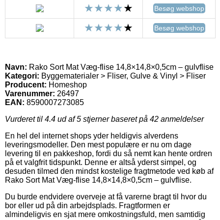
Besøg webshop
Besøg webshop
Navn:
Rako Sort Mat Væg-flise 14,8×14,8×0,5cm – gulvflise
Kategori:
Byggematerialer > Fliser, Gulve & Vinyl > Fliser
Producent:
Homeshop
Varenummer:
26497
EAN:
8590007273085
Vurderet til
4.4
ud af 5 stjerner baseret på
42
anmeldelser
En hel del internet shops yder heldigvis alverdens
leveringsmodeller. Den mest populære er nu om dage
levering til en pakkeshop, fordi du så nemt kan hente ordren
på et valgfrit tidspunkt. Denne er altså yderst simpel, og
desuden tilmed den mindst kostelige fragtmetode ved køb af
Rako Sort Mat Væg-flise 14,8×14,8×0,5cm – gulvflise.
Du burde endvidere overveje at få varerne bragt til hvor du
bor eller ud på din arbejdsplads. Fragtformen er
almindeligvis en sjat mere omkostningsfuld, men samtidig