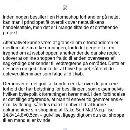
Inden nogen bestiller i en Homeshop forhandler på nettet
kan man i princippet få overblik over netbutikkens
handelsaftale, men det er i mange tilfælde et omfattende
projekt.
Alternativet kunne være at granske om e-forhandleren er
medlem af e-mærke ordningen, fordi det generelt er en
tryghed om at webshoppen anerkender de danske regler,
udover at online shoppen fra tid til anden overværes af
sagkyndige der kender til vedtægterne på området. Dette er
desuden en god chance for at blive hjulpet, såfremt du
oplever dilemmaer som følge af dit køb.
Derudover er det godt at kunden er klar over de primære
forhold der har betydning for bestillingen, som eksempelvis
hvilken byttepolitik forretningen kører med. I den forbindelse
er det tillige afgørende, at man til enhver tid gemmer ens e-
mail kvittering, således man til enhver tid vil kunne
dokumentere sin shopping af Rako Sort Mat Væg-flise
14,8×14,8×0,5cm – gulvflise, ligegyldigt om du skal shoppe
til en mand eller kvinde.