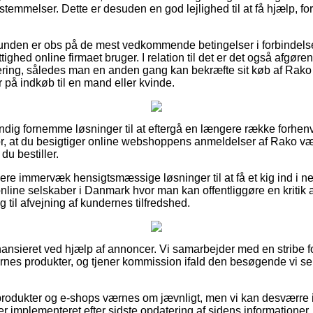
temmelser. Dette er desuden en god lejlighed til at få hjælp, for 
.
kunden er obs på de mest vedkommende betingelser i forbindelse
ighed online firmaet bruger. I relation til det er det også afgøren
tering, således man en anden gang kan bekræfte sit køb af Rako
på indkøb til en mand eller kvinde.
dstændig fornemme løsninger til at eftergå en længere række forh
 for, at du besigtiger online webshoppens anmeldelser af Rako væ
du bestiller.
ere immervæk hensigtsmæssige løsninger til at få et kig ind i ne
nline selskaber i Danmark hvor man kan offentliggøre en kritik
g til afvejning af kundernes tilfredshed.
nsieret ved hjælp af annoncer. Vi samarbejder med en stribe fo
rnes produkter, og tjener kommission ifald den besøgende vi sen
produkter og e-shops værnes om jævnligt, men vi kan desværre 
er implementeret efter sidste opdatering af sidens informationer.