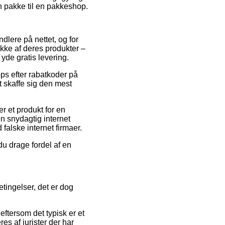
in pakke til en pakkeshop.
ndlere på nettet, og for
ække af deres produkter –
yde gratis levering.
ps efter rabatkoder på
t skaffe sig den mest
r et produkt for en
n snydagtig internet
falske internet firmaer.
du drage fordel af en
tingelser, det er dog
ftersom det typisk er et
s af jurister der har