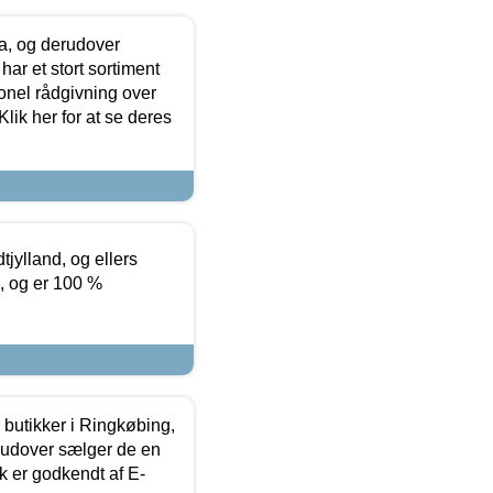
ia, og derudover
ar et stort sortiment
onel rådgivning over
ik her for at se deres
tjylland, og ellers
4, og er 100 %
butikker i Ringkøbing,
rudover sælger de en
k er godkendt af E-