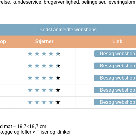
rrelse, kundeservice, brugervenlighed, betingelser, leveringsfor
Bedst anmeldte webshops
op
Stjerner
Link
Besøg webshop
Besøg webshop
Besøg webshop
Besøg webshop
Besøg webshop
d mat – 19,7×19,7 cm
gge og lofter > Fliser og klinker