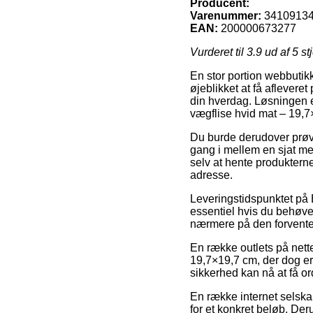
Producent:
Varenummer:
3410913
EAN:
200000673277
Vurderet til
3.9
ud af 5 st
En stor portion webbutikk
øjeblikket at få aflever
din hverdag. Løsningen er
vægflise hvid mat – 19,7
Du burde derudover prøve 
gang i mellem en sjat mer
selv at hente produktern
adresse.
Leveringstidspunktet på B
essentiel hvis du behøve
nærmere på den forvente
En række outlets på nett
19,7×19,7 cm, der dog er 
sikkerhed kan nå at få or
En række internet selskab
for et konkret beløb. Der