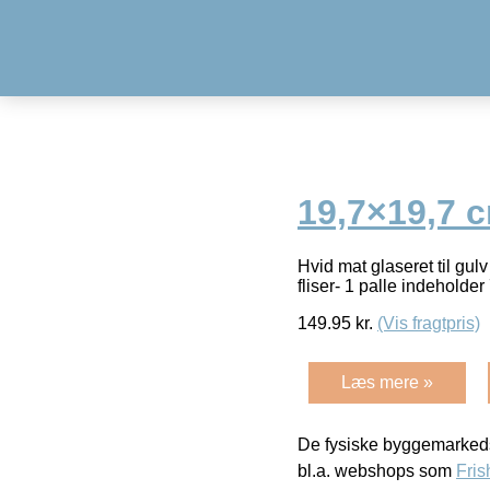
19,7×19,7 
Hvid mat glaseret til gul
fliser- 1 palle indeholde
149.95
kr.
(Vis fragtpris)
Læs mere »
De fysiske byggemarkeds
bl.a. webshops som
Fris