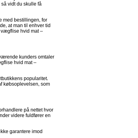
så vidt du skulle få
 med bestillingen, for
de, at man til enhver tid
 vægflise hvid mat –
enværende kunders omtaler
gflise hvid mat –
tbutikkens popularitet.
 af købsoplevelsen, som
rhandlere på nettet hvor
der videre fuldfører en
ikke garantere imod