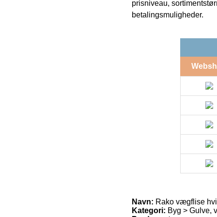
prisniveau, sortimentstø
betalingsmuligheder.
Websh
Navn:
Rako vægflise hvi
Kategori:
Byg > Gulve, væ