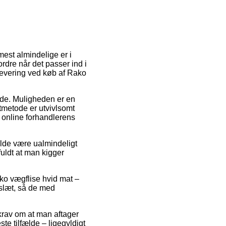
mest almindelige er i
rdre når det passer ind i
 levering ved køb af Rako
ejde. Muligheden er en
gtmetode er utvivlsomt
 online forhandlerens
ælde være ualmindeligt
uldt at man kigger
ko vægflise hvid mat –
eslæt, så de med
 krav om at man aftager
te tilfælde – ligegyldigt