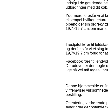
indsigt i de gældende bes
udfordringer med dit køb
Ydermere foreslår vi at 
eksempel hvilken returrett
bibeholder sin ordrekvit
19,7×19,7 cm, om man er 
Trustpilot fører til ful
og derfor slår vi et slag
19,7×19,7 cm forud for at 
Facebook fører til endvid
Derudover er der nogle o
lige så vel må tages i bru
Denne hjemmeside er fina
vi fremviser virksomhede
bestilling.
Orientering vedrørende 
ændringer der potentielt 