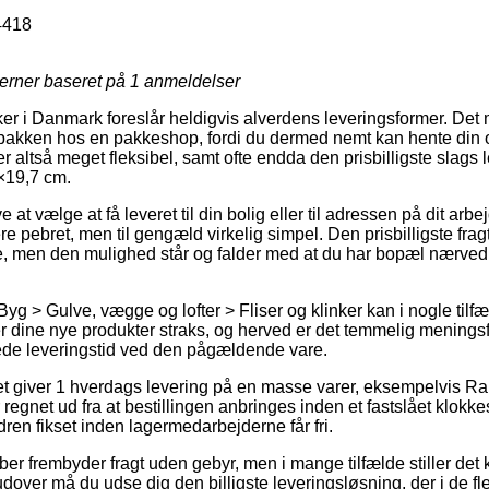
4418
jerner baseret på
1
anmeldelser
er i Danmark foreslår heldigvis alverdens leveringsformer. Det 
et pakken hos en pakkeshop, fordi du dermed nemt kan hente din o
 altså meget fleksibel, samt ofte endda den prisbilligste slags
×19,7 cm.
at vælge at få leveret til din bolig eller til adressen på dit arb
e pebret, men til gengæld virkelig simpel. Den prisbilligste fra
e, men den mulighed står og falder med at du har bopæl nærved
yg > Gulve, vægge og lofter > Fliser og klinker kan i nogle tilf
r dine nye produkter straks, og herved er det temmelig meningsf
de leveringstid ved den pågældende vare.
et giver 1 hverdags levering på en masse varer, eksempelvis Ra
regnet ud fra at bestillingen anbringes inden et fastslået klokk
dren fikset inden lagermedarbejderne får fri.
er frembyder fragt uden gebyr, men i mange tilfælde stiller det
udover må du udse dig den billigste leveringsløsning, der i de fles