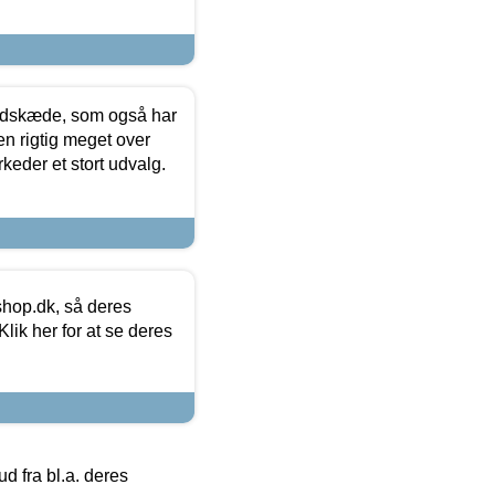
edskæde, som også har
en rigtig meget over
keder et stort udvalg.
hop.dk, så deres
lik her for at se deres
 fra bl.a. deres