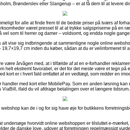
holm, Brønderslev eller Slangerup – er at få dem til at levere d
meligt for alle at finde frem til de bedste priser på tværs af forha
virksomheder været presset til at at trykke salgspriserne på en r
 så vel som til herrer og damer – voldsomt, og endda nogle gange 
s alt vise sig indbringende at sammenligne nogle online websho
19,7×19,7 cm inden du køber, sådan at du er velinformeret til a
 være årvågen med, at i tilfælde af at en e-forhandler reklamere
 helt ekstremt favorabel, er det for det meste være et tegn på e
kort er i hvert fald omfattet af en vedtægt, som redder en imod 
for handler med kort eller MobilePay. Som en anden løsning kan 
iaBill, ifald du vil afdrage betalingen over et længere tidsrum.
webshop kan de i og for sig have øje for butikkens forretningsbe
t undersøge hvorvidt online webshoppen er tilsluttet e-mærket, e
lder de danske love, udover at forretningen regelmæssigt vurdere