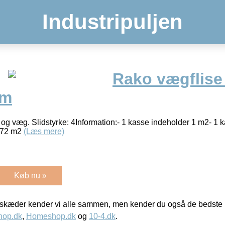
Industripuljen
Rako vægflise
cm
v og væg. Slidstyrke: 4Information:- 1 kasse indeholder 1 m2- 1 
r 72 m2
(Læs mere)
Køb nu »
kæder kender vi alle sammen, men kender du også de bedste p
hop.dk
,
Homeshop.dk
og
10-4.dk
.