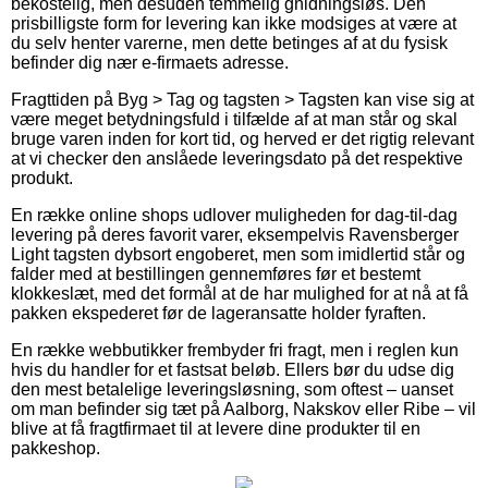
bekostelig, men desuden temmelig gnidningsløs. Den
prisbilligste form for levering kan ikke modsiges at være at
du selv henter varerne, men dette betinges af at du fysisk
befinder dig nær e-firmaets adresse.
Fragttiden på Byg > Tag og tagsten > Tagsten kan vise sig at
være meget betydningsfuld i tilfælde af at man står og skal
bruge varen inden for kort tid, og herved er det rigtig relevant
at vi checker den anslåede leveringsdato på det respektive
produkt.
En række online shops udlover muligheden for dag-til-dag
levering på deres favorit varer, eksempelvis Ravensberger
Light tagsten dybsort engoberet, men som imidlertid står og
falder med at bestillingen gennemføres før et bestemt
klokkeslæt, med det formål at de har mulighed for at nå at få
pakken ekspederet før de lageransatte holder fyraften.
En række webbutikker frembyder fri fragt, men i reglen kun
hvis du handler for et fastsat beløb. Ellers bør du udse dig
den mest betalelige leveringsløsning, som oftest – uanset
om man befinder sig tæt på Aalborg, Nakskov eller Ribe – vil
blive at få fragtfirmaet til at levere dine produkter til en
pakkeshop.