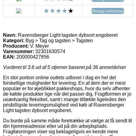
Besøg webshop
Navn:
Ravensberger Light tagsten dybsort engoberet
Kategori:
Byg > Tag og tagsten > Tagsten
Producent:
V. Meyer
Varenummer:
32301630574
EAN:
200000427856
Vurderet til
3.6
ud af 5 stjerner baseret på
36
anmeldelser
En stor portion online outlets udlover i dag en hel del
forskellige muligheder for levering. En af dem der er mest
populær er for øjeblikket pakkeshops, hvor du selv afhenter
de købte produkter lige når det passer dig. Fragtformen er jo
usædvanlig fleksibel, samt i mange tilfælde ligeledes den
prisbilligste leveringsmulighed ved køb af Ravensberger
Light tagsten dybsort engoberet.
Du burde på samme måde foretrække at vælge at få sendt til
din hjemmeadresse eller ud på din arbejdsplads.
Fragtløsningen viser sig beklageligvis en kende mere