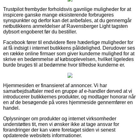
Trustpilot frembyder forholdsvis gavnlige muligheder for at
inspicere ganske mange eksisterende forbrugeres
synspunkter og derfor kan det anbefales, at du gennemgår
netbutikkens anmeldelser af Ravensberger Light tagsten
dybsort engoberet før du bestiller.
Facebook fører til endvidere flere hæderlige muligheder for
at få indsigt i internet butikkens pålidelighed. Derudover ses
en række online firmaer som giver kunderne mulighed for at
skrive en bedømmelse af købsoplevelsen, hvilket ligeledes
burde bruges til at bedømme hvor tilfredse kunderne er.
Hjemmesiden er finansieret af annoncer. Vi har
samarbejdsaftaler med en gruppe af e-handler derved at vi
introducerer butikkernes produkter, og modtager honorar når
en af de besøgende på vores hjemmeside gennemfører en
handel.
Oplysninger om produkter og internet virksomheder
understøttes tit, men vi ønsker ikke at tage ansvar for
forandringer der kan være foretaget siden vi senest
opdaterede websitets informationer.