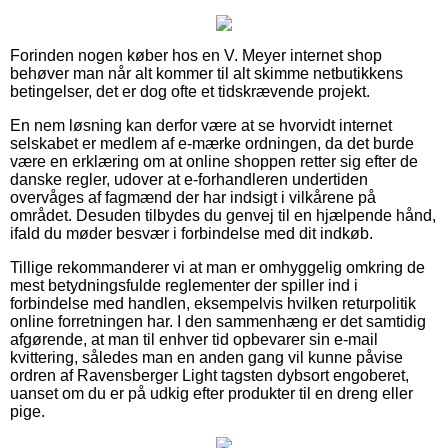
Forinden nogen køber hos en V. Meyer internet shop
behøver man når alt kommer til alt skimme netbutikkens
betingelser, det er dog ofte et tidskrævende projekt.
En nem løsning kan derfor være at se hvorvidt internet
selskabet er medlem af e-mærke ordningen, da det burde
være en erklæring om at online shoppen retter sig efter de
danske regler, udover at e-forhandleren undertiden
overvåges af fagmænd der har indsigt i vilkårene på
området. Desuden tilbydes du genvej til en hjælpende hånd,
ifald du møder besvær i forbindelse med dit indkøb.
Tillige rekommanderer vi at man er omhyggelig omkring de
mest betydningsfulde reglementer der spiller ind i
forbindelse med handlen, eksempelvis hvilken returpolitik
online forretningen har. I den sammenhæng er det samtidig
afgørende, at man til enhver tid opbevarer sin e-mail
kvittering, således man en anden gang vil kunne påvise
ordren af Ravensberger Light tagsten dybsort engoberet,
uanset om du er på udkig efter produkter til en dreng eller
pige.