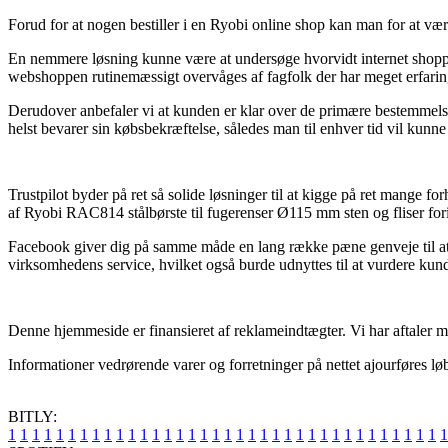
Forud for at nogen bestiller i en Ryobi online shop kan man for at vær
En nemmere løsning kunne være at undersøge hvorvidt internet shoppen 
webshoppen rutinemæssigt overvåges af fagfolk der har meget erfaring 
Derudover anbefaler vi at kunden er klar over de primære bestemmelser
helst bevarer sin købsbekræftelse, således man til enhver tid vil kun
Trustpilot byder på ret så solide løsninger til at kigge på ret mange
af Ryobi RAC814 stålbørste til fugerenser Ø115 mm sten og fliser fori
Facebook giver dig på samme måde en lang række pæne genveje til at få
virksomhedens service, hvilket også burde udnyttes til at vurdere kun
Denne hjemmeside er finansieret af reklameindtægter. Vi har aftaler me
Informationer vedrørende varer og forretninger på nettet ajourføres lø
BITLY:
1
1
1
1
1
1
1
1
1
1
1
1
1
1
1
1
1
1
1
1
1
1
1
1
1
1
1
1
1
1
1
1
1
1
1
1
1