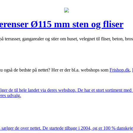
erenser Ø115 mm sten og fliser
 på terrasser, gangarealer og stier om huset, velegnet til fliser, beton, 
 også de bedste på nettet? Her er der bl.a. webshops som
Frishop.dk
,
lger de til hele landet via deres webshop. De har et stort sortiment med
eres udvalg.
 sælger de over nettet. De startede tilbage i 2004, og er 100 % danskejet