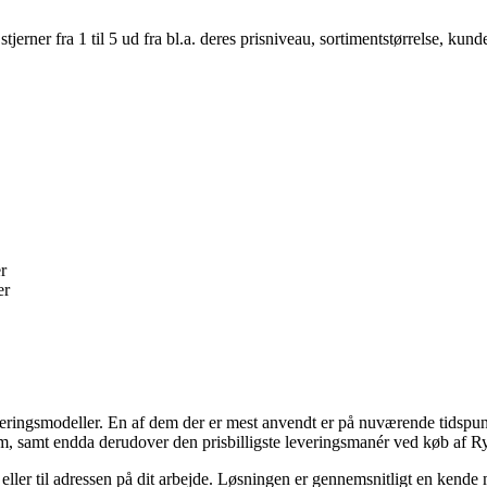
er fra 1 til 5 ud fra bl.a. deres prisniveau, sortimentstørrelse, kunde
r
er
veringsmodeller. En af dem der er mest anvendt er på nuværende tidspunkt
nem, samt endda derudover den prisbilligste leveringsmanér ved køb af R
sse eller til adressen på dit arbejde. Løsningen er gennemsnitligt en ke