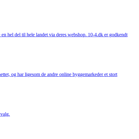
 hel del til hele landet via deres webshop. 10-4.dk er godkendt
ttet, og har ligesom de andre online byggemarkeder et stort
valg.