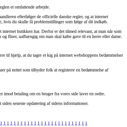
reglen et omfattende arbejde.
leren efterfølger de officielle danske regler, og at internet
hvis du skulle få problemstillinger som følge af dit indkøb.
internet butikken har. Derfor er det tilmed relevant, at man når som
 og fliser, uafhængig om man skal købe gave til en herre eller dame.
ære til hjælp, at du tager et kig på internet webshoppens bedømmelser
er på nettet som tilbyder folk at registrere en bedømmelse af
er imod betaling om en bruger fra vores side laver en ordre.
t siden seneste opdatering af sidens informationer.
1
1
1
1
1
1
1
1
1
1
1
1
1
1
1
1
1
1
1
1
1
1
1
1
1
1