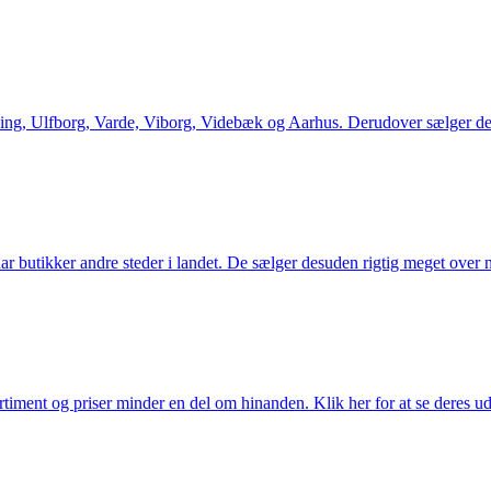
ng, Ulfborg, Varde, Viborg, Videbæk og Aarhus. Derudover sælger de en
utikker andre steder i landet. De sælger desuden rigtig meget over ne
iment og priser minder en del om hinanden. Klik her for at se deres ud