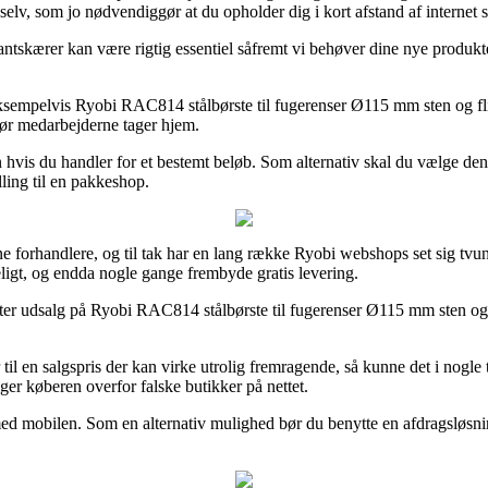
 selv, som jo nødvendiggør at du opholder dig i kort afstand af internet s
tskærer kan være rigtig essentiel såfremt vi behøver dine nye produkter
ksempelvis Ryobi RAC814 stålbørste til fugerenser Ø115 mm sten og flis
 før medarbejderne tager hjem.
 hvis du handler for et bestemt beløb. Som alternativ skal du vælge den p
illing til en pakkeshop.
ne forhandlere, og til tak har en lang række Ryobi webshops set sig tvung
keligt, og endda nogle gange frembyde gratis levering.
efter udsalg på Ryobi RAC814 stålbørste til fugerenser Ø115 mm sten og f
 en salgspris der kan virke utrolig fremragende, så kunne det i nogle ti
ger køberen overfor falske butikker på nettet.
d mobilen. Som en alternativ mulighed bør du benytte en afdragsløsning f