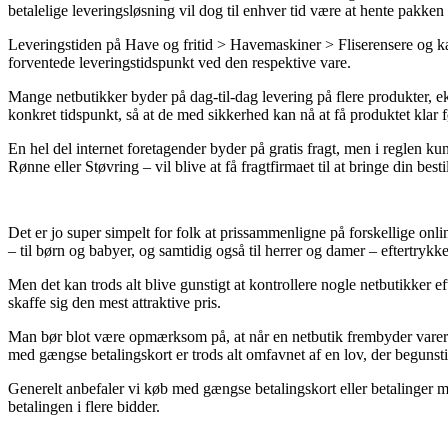
betalelige leveringsløsning vil dog til enhver tid være at hente pakken
Leveringstiden på Have og fritid > Havemaskiner > Fliserensere og kan
forventede leveringstidspunkt ved den respektive vare.
Mange netbutikker byder på dag-til-dag levering på flere produkter, e
konkret tidspunkt, så at de med sikkerhed kan nå at få produktet klar
En hel del internet foretagender byder på gratis fragt, men i reglen kun
Rønne eller Støvring – vil blive at få fragtfirmaet til at bringe din best
Det er jo super simpelt for folk at prissammenligne på forskellige onli
– til børn og babyer, og samtidig også til herrer og damer – eftertryk
Men det kan trods alt blive gunstigt at kontrollere nogle netbutikker 
skaffe sig den mest attraktive pris.
Man bør blot være opmærksom på, at når en netbutik frembyder varer til
med gængse betalingskort er trods alt omfavnet af en lov, der begunsti
Generelt anbefaler vi køb med gængse betalingskort eller betalinger me
betalingen i flere bidder.