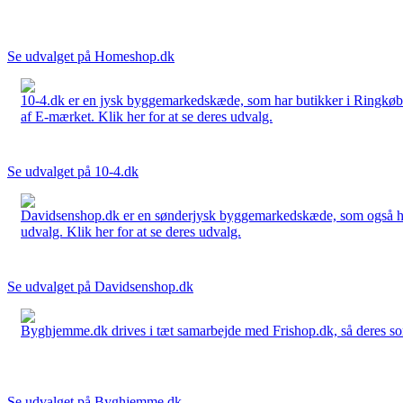
Se udvalget på Homeshop.dk
10-4.dk er en jysk byggemarkedskæde, som har butikker i Ringkøbi
af E-mærket. Klik her for at se deres udvalg.
Se udvalget på 10-4.dk
Davidsenshop.dk er en sønderjysk byggemarkedskæde, som også har b
udvalg. Klik her for at se deres udvalg.
Se udvalget på Davidsenshop.dk
Byghjemme.dk drives i tæt samarbejde med Frishop.dk, så deres sort
Se udvalget på Byghjemme.dk