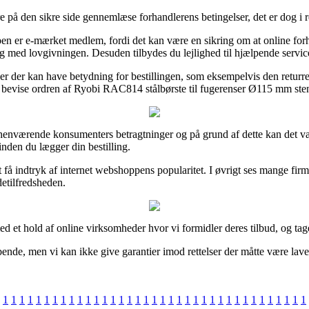
e på den sikre side gennemlæse forhandlerens betingelser, det er dog i 
er e-mærket medlem, fordi det kan være en sikring om at online forhand
med lovgivningen. Desuden tilbydes du lejlighed til hjælpende service, 
 der kan have betydning for bestillingen, som eksempelvis den returret 
ne bevise ordren af Ryobi RAC814 stålbørste til fugerenser Ø115 mm sten
 forhenværende konsumenters betragtninger og på grund af dette kan det v
nden du lægger din bestilling.
 indtryk af internet webshoppens popularitet. I øvrigt ses mange firma
detilfredsheden.
d et hold af online virksomheder hvor vi formidler deres tilbud, og tag
bende, men vi kan ikke give garantier imod rettelser der måtte være lave
1
1
1
1
1
1
1
1
1
1
1
1
1
1
1
1
1
1
1
1
1
1
1
1
1
1
1
1
1
1
1
1
1
1
1
1
1