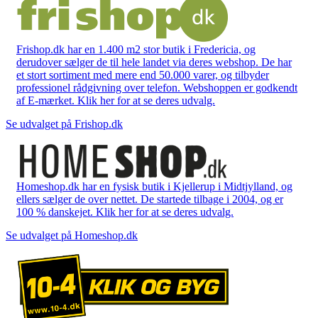
Frishop.dk har en 1.400 m2 stor butik i Fredericia, og
derudover sælger de til hele landet via deres webshop. De har
et stort sortiment med mere end 50.000 varer, og tilbyder
professionel rådgivning over telefon. Webshoppen er godkendt
af E-mærket. Klik her for at se deres udvalg.
Se udvalget på Frishop.dk
Homeshop.dk har en fysisk butik i Kjellerup i Midtjylland, og
ellers sælger de over nettet. De startede tilbage i 2004, og er
100 % danskejet. Klik her for at se deres udvalg.
Se udvalget på Homeshop.dk