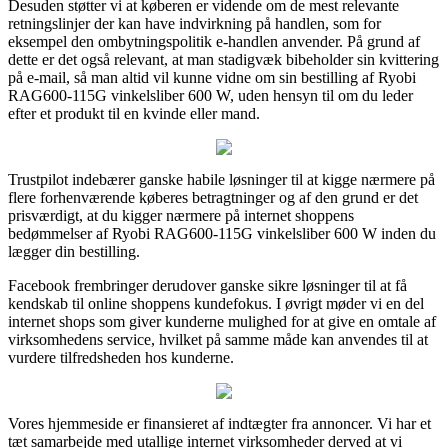
Desuden støtter vi at køberen er vidende om de mest relevante
retningslinjer der kan have indvirkning på handlen, som for
eksempel den ombytningspolitik e-handlen anvender. På grund af
dette er det også relevant, at man stadigvæk bibeholder sin kvittering
på e-mail, så man altid vil kunne vidne om sin bestilling af Ryobi
RAG600-115G vinkelsliber 600 W, uden hensyn til om du leder
efter et produkt til en kvinde eller mand.
Trustpilot indebærer ganske habile løsninger til at kigge nærmere på
flere forhenværende køberes betragtninger og af den grund er det
prisværdigt, at du kigger nærmere på internet shoppens
bedømmelser af Ryobi RAG600-115G vinkelsliber 600 W inden du
lægger din bestilling.
Facebook frembringer derudover ganske sikre løsninger til at få
kendskab til online shoppens kundefokus. I øvrigt møder vi en del
internet shops som giver kunderne mulighed for at give en omtale af
virksomhedens service, hvilket på samme måde kan anvendes til at
vurdere tilfredsheden hos kunderne.
Vores hjemmeside er finansieret af indtægter fra annoncer. Vi har et
tæt samarbejde med utallige internet virksomheder derved at vi