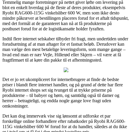
Temmelig mange forretninger på nettet giver løfte om levering på
blot en enkelt hverdag på de fleste af deres produkter, eksempelvis
Ryobi RAG600-115G vinkelsliber 600 W, men som ikke desto
mindre påkræver at bestillingen placeres forud for et aftalt tidspunkt,
med det formål at de garanteret kan nå at få produkterne på
posthuset forud for at de logistikansatte holder fyraften.
Indtil flere internet selskaber tilbyder fri fragt, men undertiden under
forudsætning af at man aftager for et fastsat beløb. Derudover kan
man vælge den mest betalelige leveringsform, som mange gange –
hvad end man er nær Vejle, Hillerød eller Skjern – vil være at få
fragtfirmaet til at køre din pakke til et afhentningssted.
Det er jo ret ukompliceret for internetbrugere at finde de bedste
priser i blandt flere internet handler, og på grund af dette har flere
Ryobi internet shops set sig tvunget til at trykke priserne på
produkterne – til babyer og børn, og samtidig også til damer og
herrer – betragteligt, og endda nogle gange love fragt uden
omkostninger.
Det kan dog immervæk vise sig lønsomt at udforske et par
forskellige online forhandlere efter rabatkoder på Ryobi RAG600-
115G vinkelsliber 600 W forud for at du handler, således at du ikke
er i tvivl om at få fat i den mindst kostelige pris.