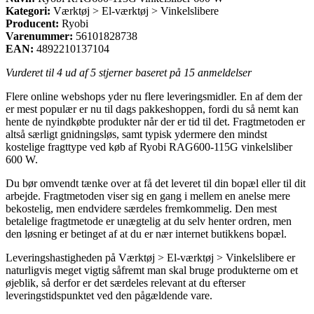
Kategori:
Værktøj > El-værktøj > Vinkelslibere
Producent:
Ryobi
Varenummer:
56101828738
EAN:
4892210137104
Vurderet til
4
ud af 5 stjerner baseret på
15
anmeldelser
Flere online webshops yder nu flere leveringsmidler. En af dem der
er mest populær er nu til dags pakkeshoppen, fordi du så nemt kan
hente de nyindkøbte produkter når der er tid til det. Fragtmetoden er
altså særligt gnidningsløs, samt typisk ydermere den mindst
kostelige fragttype ved køb af Ryobi RAG600-115G vinkelsliber
600 W.
Du bør omvendt tænke over at få det leveret til din bopæl eller til dit
arbejde. Fragtmetoden viser sig en gang i mellem en anelse mere
bekostelig, men endvidere særdeles fremkommelig. Den mest
betalelige fragtmetode er unægtelig at du selv henter ordren, men
den løsning er betinget af at du er nær internet butikkens bopæl.
Leveringshastigheden på Værktøj > El-værktøj > Vinkelslibere er
naturligvis meget vigtig såfremt man skal bruge produkterne om et
øjeblik, så derfor er det særdeles relevant at du efterser
leveringstidspunktet ved den pågældende vare.