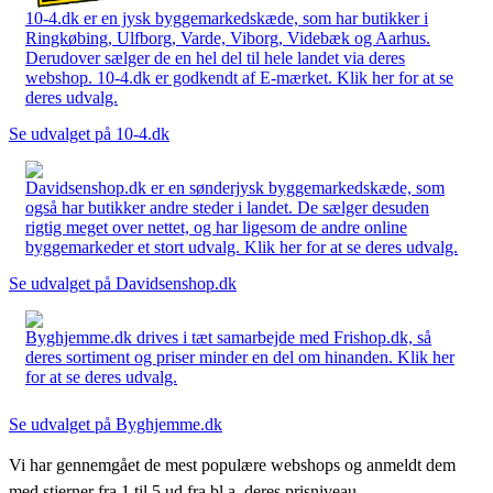
10-4.dk er en jysk byggemarkedskæde, som har butikker i
Ringkøbing, Ulfborg, Varde, Viborg, Videbæk og Aarhus.
Derudover sælger de en hel del til hele landet via deres
webshop. 10-4.dk er godkendt af E-mærket. Klik her for at se
deres udvalg.
Se udvalget på 10-4.dk
Davidsenshop.dk er en sønderjysk byggemarkedskæde, som
også har butikker andre steder i landet. De sælger desuden
rigtig meget over nettet, og har ligesom de andre online
byggemarkeder et stort udvalg. Klik her for at se deres udvalg.
Se udvalget på Davidsenshop.dk
Byghjemme.dk drives i tæt samarbejde med Frishop.dk, så
deres sortiment og priser minder en del om hinanden. Klik her
for at se deres udvalg.
Se udvalget på Byghjemme.dk
Vi har gennemgået de mest populære webshops og anmeldt dem
med stjerner fra 1 til 5 ud fra bl.a. deres prisniveau,