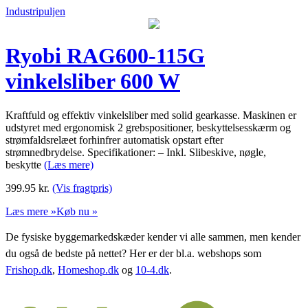
Industripuljen
Ryobi RAG600-115G
vinkelsliber 600 W
Kraftfuld og effektiv vinkelsliber med solid gearkasse. Maskinen er
udstyret med ergonomisk 2 grebspositioner, beskyttelsesskærm og
strømfaldsrelæet forhinfrer automatisk opstart efter
strømnedbrydelse. Specifikationer: – Inkl. Slibeskive, nøgle,
beskytte
(Læs mere)
399.95
kr.
(Vis fragtpris)
Læs mere »
Køb nu »
De fysiske byggemarkedskæder kender vi alle sammen, men kender
du også de bedste på nettet? Her er der bl.a. webshops som
Frishop.dk
,
Homeshop.dk
og
10-4.dk
.