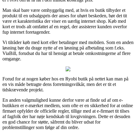
Man skal bare være omhyggelig med, at hvis en butik tilbyder et
produkt til en udsalgspris der anses for uhørt beskeden, bør det tit
være et karakteristika der viser en uærlig internet shop. Køb med
kort er trods alt omfattet af en regel, der assisterer kunden overfor
fup internet foretagender.
Vi tilråder køb med kort eller betalinger med mobilen. Som en anden
løsning bør du drage nytte af en løsning på afbetaling som f.eks.
ViaBill, forudsat du har til hensigt at betale omkostningerne af flere
omgange.
Forud for at nogen køber hos en Ryobi butik på nettet kan man på
en vis måde betragte dens forretningsvilkår, men det er tit et
tidskrævende projekt.
En anden valgmulighed kunne derfor være at finde ud af om e-
butikken er e-mærket medlem, som ofte er en sikkerhed for at online
firmaet opfylder de officielle regler, tillige med at e-firmaet tit tilses
af fagfolk der har nøje kendskab til lovgivningen. Dette er desuden
en god chance for støtte, såfremt du bliver udsat for
problemstillinger som følge af din ordre.