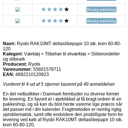
Besøg webshop
Besøg webshop
Navn:
Ryobi RAK10MT deltaslibepapir 10 stk. korn 60-80-
120
Kategori:
Værktøj > Tilbehør til elværktøj > Sliberondeller
og slibeark
Producent:
Ryobi
Varenummer:
55601578711
EAN:
4892210120823
Vurderet til
4
ud af 5 stjerner baseret på
49
anmeldelser
En del netbutikker i Danmark frembyder nu diverse former
for levering. En favorit er i øjeblikket at få bragt ordren til en
pakkeshop, og så kan du blot hente varerne lige præcis når
det passer ind i din kalender. Fragtmetoden er nemlig rigtig
uproblematisk, samt ofte endvidere den prisbilligste form for
levering ved køb af Ryobi RAK10MT deltaslibepapir 10 stk.
korn 60-80-120.