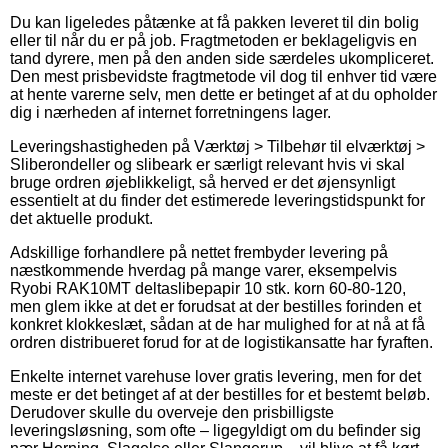
Du kan ligeledes påtænke at få pakken leveret til din bolig
eller til når du er på job. Fragtmetoden er beklageligvis en
tand dyrere, men på den anden side særdeles ukompliceret.
Den mest prisbevidste fragtmetode vil dog til enhver tid være
at hente varerne selv, men dette er betinget af at du opholder
dig i nærheden af internet forretningens lager.
Leveringshastigheden på Værktøj > Tilbehør til elværktøj >
Sliberondeller og slibeark er særligt relevant hvis vi skal
bruge ordren øjeblikkeligt, så herved er det øjensynligt
essentielt at du finder det estimerede leveringstidspunkt for
det aktuelle produkt.
Adskillige forhandlere på nettet frembyder levering på
næstkommende hverdag på mange varer, eksempelvis
Ryobi RAK10MT deltaslibepapir 10 stk. korn 60-80-120,
men glem ikke at det er forudsat at der bestilles forinden et
konkret klokkeslæt, sådan at de har mulighed for at nå at få
ordren distribueret forud for at de logistikansatte har fyraften.
Enkelte internet varehuse lover gratis levering, men for det
meste er det betinget af at der bestilles for et bestemt beløb.
Derudover skulle du overveje den prisbilligste
leveringsløsning, som ofte – ligegyldigt om du befinder sig