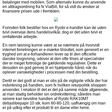
betalinger med mobilen. Som alternativ kunne du anvende
en afdragsordning fra fx ViaBill, for så vidt du ønsker at
finansiere prisen ude i fremtiden.
Forinden folk bestiller hos en Ryobi e-handler kan de uden
tvivl overveje dens handelsvilkår, dog er det uden tvivl et
omfattende arbejde.
En nem løsning kunne være at se nærmere på hvorvidt
internet forretningen er e-mærke tilsluttet, som generelt er en
tryghed om at e-forhandleren lever op til den officielle
danske lovgivning, udover at den ofte tilses af specialister
der er meget fortrolige de gældende regulativer. Dette er
desuden en god genvej til en hjælpende hånd, når du
oplever vanskeligheder i processen med din bestilling.
Dertil er det godt at man er obs på de vigtigste vilkår der har
indvirkning på handlen, som fx hvilken returpolitik shoppen
anvender. I relation til det er det på samme måde afgørende,
at man stadig beholder sin ordrekvittering, således man
senere kan bevidne handlen af Ryobi RAK10MT
deltaslibepapir 10 stk. korn 60-80-120, uafhængig om man
er på udkig efter et produkt til en dame eller herre.