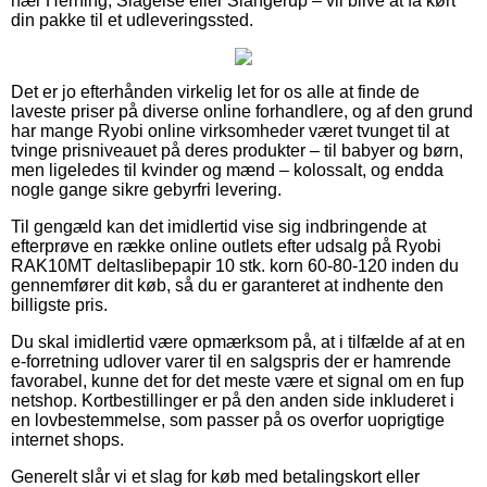
nær Herning, Slagelse eller Slangerup – vil blive at få kørt
din pakke til et udleveringssted.
Det er jo efterhånden virkelig let for os alle at finde de
laveste priser på diverse online forhandlere, og af den grund
har mange Ryobi online virksomheder været tvunget til at
tvinge prisniveauet på deres produkter – til babyer og børn,
men ligeledes til kvinder og mænd – kolossalt, og endda
nogle gange sikre gebyrfri levering.
Til gengæld kan det imidlertid vise sig indbringende at
efterprøve en række online outlets efter udsalg på Ryobi
RAK10MT deltaslibepapir 10 stk. korn 60-80-120 inden du
gennemfører dit køb, så du er garanteret at indhente den
billigste pris.
Du skal imidlertid være opmærksom på, at i tilfælde af at en
e-forretning udlover varer til en salgspris der er hamrende
favorabel, kunne det for det meste være et signal om en fup
netshop. Kortbestillinger er på den anden side inkluderet i
en lovbestemmelse, som passer på os overfor uoprigtige
internet shops.
Generelt slår vi et slag for køb med betalingskort eller