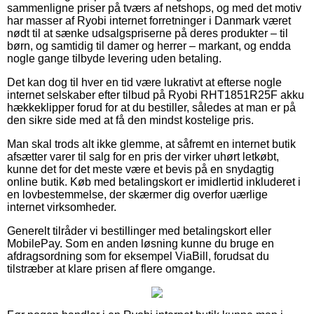
sammenligne priser på tværs af netshops, og med det motiv
har masser af Ryobi internet forretninger i Danmark været
nødt til at sænke udsalgspriserne på deres produkter – til
børn, og samtidig til damer og herrer – markant, og endda
nogle gange tilbyde levering uden betaling.
Det kan dog til hver en tid være lukrativt at efterse nogle
internet selskaber efter tilbud på Ryobi RHT1851R25F akku
hækkeklipper forud for at du bestiller, således at man er på
den sikre side med at få den mindst kostelige pris.
Man skal trods alt ikke glemme, at såfremt en internet butik
afsætter varer til salg for en pris der virker uhørt letkøbt,
kunne det for det meste være et bevis på en snydagtig
online butik. Køb med betalingskort er imidlertid inkluderet i
en lovbestemmelse, der skærmer dig overfor uærlige
internet virksomheder.
Generelt tilråder vi bestillinger med betalingskort eller
MobilePay. Som en anden løsning kunne du bruge en
afdragsordning som for eksempel ViaBill, forudsat du
tilstræber at klare prisen af flere omgange.