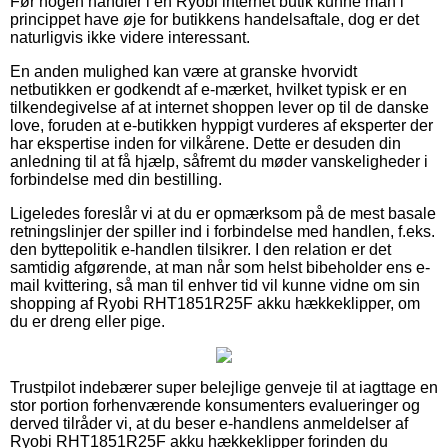
Før nogen handler i en Ryobi internet butik kunne man i
princippet have øje for butikkens handelsaftale, dog er det
naturligvis ikke videre interessant.
En anden mulighed kan være at granske hvorvidt
netbutikken er godkendt af e-mærket, hvilket typisk er en
tilkendegivelse af at internet shoppen lever op til de danske
love, foruden at e-butikken hyppigt vurderes af eksperter der
har ekspertise inden for vilkårene. Dette er desuden din
anledning til at få hjælp, såfremt du møder vanskeligheder i
forbindelse med din bestilling.
Ligeledes foreslår vi at du er opmærksom på de mest basale
retningslinjer der spiller ind i forbindelse med handlen, f.eks.
den byttepolitik e-handlen tilsikrer. I den relation er det
samtidig afgørende, at man når som helst bibeholder ens e-
mail kvittering, så man til enhver tid vil kunne vidne om sin
shopping af Ryobi RHT1851R25F akku hækkeklipper, om
du er dreng eller pige.
Trustpilot indebærer super belejlige genveje til at iagttage en
stor portion forhenværende konsumenters evalueringer og
derved tilråder vi, at du beser e-handlens anmeldelser af
Ryobi RHT1851R25F akku hækkeklipper forinden du