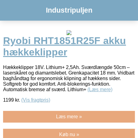
Industripuljen
Ryobi RHT1851R25F akku
hækkeklipper
Hækkeklipper 18V. Lithium+ 2,5Ah. Sværdlængde 50cm –
laserskåret og diamantslebet. Grenkapacitet 18 mm. Vridbart
baghåndtag for ergonomisk klipning af hækkens sider.
Softgreb for god komfort. Anti-blokerings-funktion.
Automatisk bremse af sværd. Lithium+
(Læs mere)
1199
kr.
(Vis fragtpris)
Læs mere »
Køb nu »