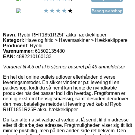
Besøg webshop
Navn:
Ryobi RHT1851R25F akku hækkeklipper
Kategori:
Have og fritid > Havemaskiner > Hækkeklippere
Producent:
Ryobi
Varenummer:
61502135480
EAN:
4892210160133
Vurderet til
4.5
ud af 5 stjerner baseret på
49
anmeldelser
En hel del online outlets udlover efterhånden diverse
leveringsmetoder. En sikker vinder er p.t. levering til en
pakkeshop, fordi du så nemt kan hente de nyindkøbte
produkter når det passer ind i din hverdag. Fragtformen er
nemlig ekstremt hensigtsmæssig, samt desuden derudover
den mest betalelige metode til levering ved køb af Ryobi
RHT1851R25F akku hækkeklipper.
Du kan alternativt vælge at vælge at få sendt til din adresse
eller til dit arbejdes adresse. Fragtmuligheden viser sig tit lidt
mindre prisbillig, men på den anden side ret bekvem. Den