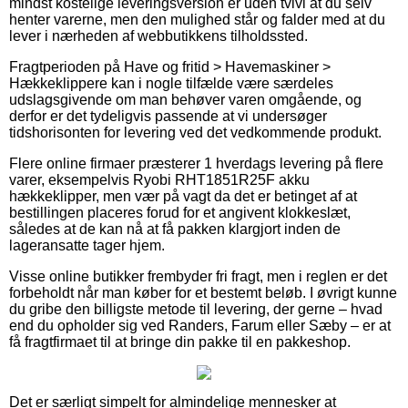
mindst kostelige leveringsversion er uden tvivl at du selv
henter varerne, men den mulighed står og falder med at du
lever i nærheden af webbutikkens tilholdssted.
Fragtperioden på Have og fritid > Havemaskiner >
Hækkeklippere kan i nogle tilfælde være særdeles
udslagsgivende om man behøver varen omgående, og
derfor er det tydeligvis passende at vi undersøger
tidshorisonten for levering ved det vedkommende produkt.
Flere online firmaer præsterer 1 hverdags levering på flere
varer, eksempelvis Ryobi RHT1851R25F akku
hækkeklipper, men vær på vagt da det er betinget af at
bestillingen placeres forud for et angivent klokkeslæt,
således at de kan nå at få pakken klargjort inden de
lageransatte tager hjem.
Visse online butikker frembyder fri fragt, men i reglen er det
forbeholdt når man køber for et bestemt beløb. I øvrigt kunne
du gribe den billigste metode til levering, der gerne – hvad
end du opholder sig ved Randers, Farum eller Sæby – er at
få fragtfirmaet til at bringe din pakke til en pakkeshop.
Det er særligt simpelt for almindelige mennesker at