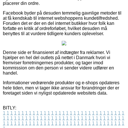
placerer din ordre.
Facebook byder på desuden temmelig gavnlige metoder til
at få kendskab til internet webshoppens kundetilfredshed.
Foruden det er der en del internet butikker hvor folk kan
forfatte en kritik af ordreforløbet, hvilket desuden må
benyttes til at vurdere tidligere kunders oplevelser.
Denne side er finansieret af indtægter fra reklamer. Vi
hjælper en hel del outlets på nettet i Danmark hvori vi
fremviser forretningernes produkter, og tager imod
kommission om den person vi sender videre udfører en
handel.
Informationer vedrørende produkter og e-shops opdateres
hele tiden, men vi tager ikke ansvar for forandringer der er
foretaget siden vi nyligst opdaterede websitets data.
BITLY:
1
1
1
1
1
1
1
1
1
1
1
1
1
1
1
1
1
1
1
1
1
1
1
1
1
1
1
1
1
1
1
1
1
1
1
1
1
1
1
1
1
1
1
1
1
1
1
1
1
1
1
1
1
1
1
1
1
1
1
1
1
1
1
1
1
1
1
1
1
1
1
1
1
1
1
1
1
1
1
1
1
1
1
1
1
1
1
1
1
1
1
1
1
1
1
1
1
1
1