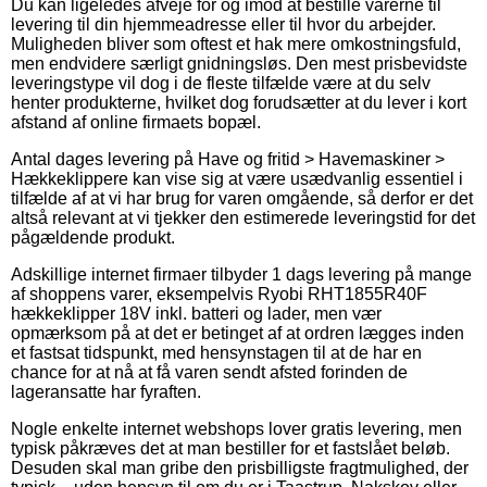
Du kan ligeledes afveje for og imod at bestille varerne til
levering til din hjemmeadresse eller til hvor du arbejder.
Muligheden bliver som oftest et hak mere omkostningsfuld,
men endvidere særligt gnidningsløs. Den mest prisbevidste
leveringstype vil dog i de fleste tilfælde være at du selv
henter produkterne, hvilket dog forudsætter at du lever i kort
afstand af online firmaets bopæl.
Antal dages levering på Have og fritid > Havemaskiner >
Hækkeklippere kan vise sig at være usædvanlig essentiel i
tilfælde af at vi har brug for varen omgående, så derfor er det
altså relevant at vi tjekker den estimerede leveringstid for det
pågældende produkt.
Adskillige internet firmaer tilbyder 1 dags levering på mange
af shoppens varer, eksempelvis Ryobi RHT1855R40F
hækkeklipper 18V inkl. batteri og lader, men vær
opmærksom på at det er betinget af at ordren lægges inden
et fastsat tidspunkt, med hensynstagen til at de har en
chance for at nå at få varen sendt afsted forinden de
lageransatte har fyraften.
Nogle enkelte internet webshops lover gratis levering, men
typisk påkræves det at man bestiller for et fastslået beløb.
Desuden skal man gribe den prisbilligste fragtmulighed, der