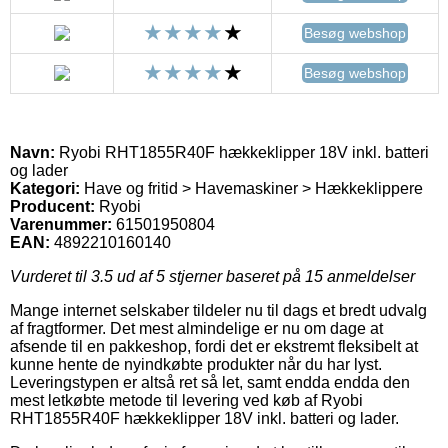
Besøg webshop
Besøg webshop
Navn:
Ryobi RHT1855R40F hækkeklipper 18V inkl. batteri
og lader
Kategori:
Have og fritid > Havemaskiner > Hækkeklippere
Producent:
Ryobi
Varenummer:
61501950804
EAN:
4892210160140
Vurderet til
3.5
ud af 5 stjerner baseret på
15
anmeldelser
Mange internet selskaber tildeler nu til dags et bredt udvalg
af fragtformer. Det mest almindelige er nu om dage at
afsende til en pakkeshop, fordi det er ekstremt fleksibelt at
kunne hente de nyindkøbte produkter når du har lyst.
Leveringstypen er altså ret så let, samt endda endda den
mest letkøbte metode til levering ved køb af Ryobi
RHT1855R40F hækkeklipper 18V inkl. batteri og lader.