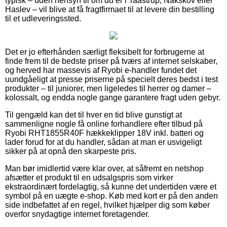
typisk – uden hensyn til om du er i Taastrup, Nakskov eller
Haslev – vil blive at få fragtfirmaet til at levere din bestilling
til et udleveringssted.
Det er jo efterhånden særligt fleksibelt for forbrugerne at
finde frem til de bedste priser på tværs af internet selskaber,
og herved har massevis af Ryobi e-handler fundet det
uundgåeligt at presse priserne på specielt deres bedst i test
produkter – til juniorer, men ligeledes til herrer og damer –
kolossalt, og endda nogle gange garantere fragt uden gebyr.
Til gengæld kan det til hver en tid blive gunstigt at
sammenligne nogle få online forhandlere efter tilbud på
Ryobi RHT1855R40F hækkeklipper 18V inkl. batteri og
lader forud for at du handler, sådan at man er usvigeligt
sikker på at opnå den skarpeste pris.
Man bør imidlertid være klar over, at såfremt en netshop
afsætter et produkt til en udsalgspris som virker
ekstraordinært fordelagtig, så kunne det undertiden være et
symbol på en uægte e-shop. Køb med kort er på den anden
side indbefattet af en regel, hvilket hjælper dig som køber
overfor snydagtige internet foretagender.