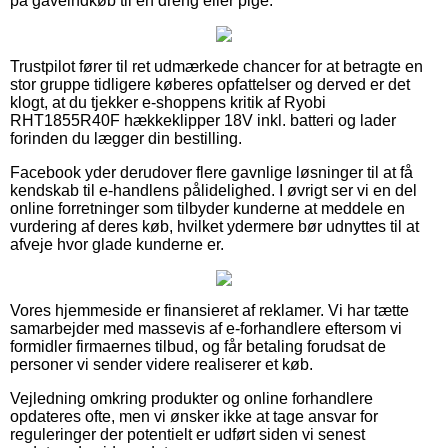
på gaveindkøb til en dreng eller pige.
Trustpilot fører til ret udmærkede chancer for at betragte en
stor gruppe tidligere køberes opfattelser og derved er det
klogt, at du tjekker e-shoppens kritik af Ryobi
RHT1855R40F hækkeklipper 18V inkl. batteri og lader
forinden du lægger din bestilling.
Facebook yder derudover flere gavnlige løsninger til at få
kendskab til e-handlens pålidelighed. I øvrigt ser vi en del
online forretninger som tilbyder kunderne at meddele en
vurdering af deres køb, hvilket ydermere bør udnyttes til at
afveje hvor glade kunderne er.
Vores hjemmeside er finansieret af reklamer. Vi har tætte
samarbejder med massevis af e-forhandlere eftersom vi
formidler firmaernes tilbud, og får betaling forudsat de
personer vi sender videre realiserer et køb.
Vejledning omkring produkter og online forhandlere
opdateres ofte, men vi ønsker ikke at tage ansvar for
reguleringer der potentielt er udført siden vi senest