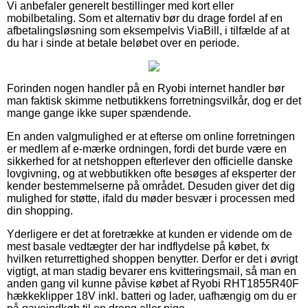
Vi anbefaler generelt bestillinger med kort eller
mobilbetaling. Som et alternativ bør du drage fordel af en
afbetalingsløsning som eksempelvis ViaBill, i tilfælde af at
du har i sinde at betale beløbet over en periode.
Forinden nogen handler på en Ryobi internet handler bør
man faktisk skimme netbutikkens forretningsvilkår, dog er det
mange gange ikke super spændende.
En anden valgmulighed er at efterse om online forretningen
er medlem af e-mærke ordningen, fordi det burde være en
sikkerhed for at netshoppen efterlever den officielle danske
lovgivning, og at webbutikken ofte besøges af eksperter der
kender bestemmelserne på området. Desuden giver det dig
mulighed for støtte, ifald du møder besvær i processen med
din shopping.
Yderligere er det at foretrække at kunden er vidende om de
mest basale vedtægter der har indflydelse på købet, fx
hvilken returrettighed shoppen benytter. Derfor er det i øvrigt
vigtigt, at man stadig bevarer ens kvitteringsmail, så man en
anden gang vil kunne påvise købet af Ryobi RHT1855R40F
hækkeklipper 18V inkl. batteri og lader, uafhængig om du er