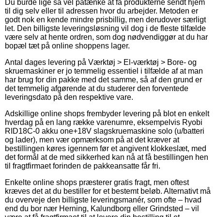
Du burde lige så vel påtænke at få produkterne sendt hjem
til dig selv eller til adressen hvor du arbejder. Metoden er
godt nok en kende mindre prisbillig, men derudover særligt
let. Den billigste leveringsløsning vil dog i de fleste tilfælde
være selv at hente ordren, som dog nødvendiggør at du har
bopæl tæt på online shoppens lager.
Antal dages levering på Værktøj > El-værktøj > Bore- og
skruemaskiner er jo temmelig essentiel i tilfælde af at man
har brug for din pakke med det samme, så af den grund er
det temmelig afgørende at du studerer den forventede
leveringsdato på den respektive vare.
Adskillige online shops frembyder levering på blot en enkelt
hverdag på en lang række varenumre, eksempelvis Ryobi
RID18C-0 akku one+18V slagskruemaskine solo (u/batteri
og lader), men vær opmærksom på at det kræver at
bestillingen køres igennem før et angivent klokkeslæt, med
det formål at de med sikkerhed kan nå at få bestillingen hen
til fragtfirmaet forinden de pakkeansatte får fri.
Enkelte online shops præsterer gratis fragt, men oftest
kræves det at du bestiller for et bestemt beløb. Alternativt må
du overveje den billigste leveringsmanér, som ofte – hvad
end du bor nær Herning, Kalundborg eller Grindsted – vil