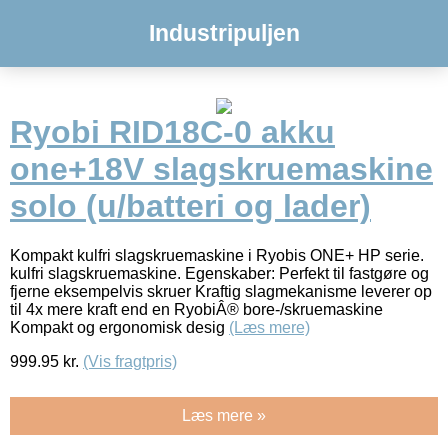
Industripuljen
Ryobi RID18C-0 akku
one+18V slagskruemaskine
solo (u/batteri og lader)
Kompakt kulfri slagskruemaskine i Ryobis ONE+ HP serie.
kulfri slagskruemaskine. Egenskaber: Perfekt til fastgøre og
fjerne eksempelvis skruer Kraftig slagmekanisme leverer op
til 4x mere kraft end en RyobiÂ® bore-/skruemaskine
Kompakt og ergonomisk desig
(Læs mere)
999.95
kr.
(Vis fragtpris)
Læs mere »