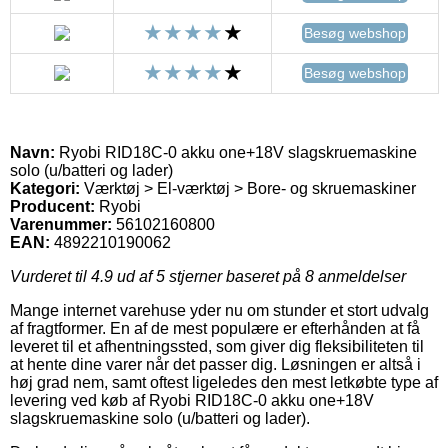
Besøg webshop
Besøg webshop
Navn:
Ryobi RID18C-0 akku one+18V slagskruemaskine
solo (u/batteri og lader)
Kategori:
Værktøj > El-værktøj > Bore- og skruemaskiner
Producent:
Ryobi
Varenummer:
56102160800
EAN:
4892210190062
Vurderet til
4.9
ud af 5 stjerner baseret på
8
anmeldelser
Mange internet varehuse yder nu om stunder et stort udvalg
af fragtformer. En af de mest populære er efterhånden at få
leveret til et afhentningssted, som giver dig fleksibiliteten til
at hente dine varer når det passer dig. Løsningen er altså i
høj grad nem, samt oftest ligeledes den mest letkøbte type af
levering ved køb af Ryobi RID18C-0 akku one+18V
slagskruemaskine solo (u/batteri og lader).