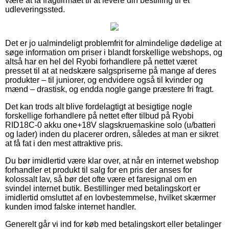
være at få fragtfirmaet til at levere din bestilling til et
udleveringssted.
Det er jo ualmindeligt problemfrit for almindelige dødelige at
søge information om priser i blandt forskellige webshops, og
altså har en hel del Ryobi forhandlere på nettet været
presset til at at nedskære salgspriserne på mange af deres
produkter – til juniorer, og endvidere også til kvinder og
mænd – drastisk, og endda nogle gange præstere fri fragt.
Det kan trods alt blive fordelagtigt at besigtige nogle
forskellige forhandlere på nettet efter tilbud på Ryobi
RID18C-0 akku one+18V slagskruemaskine solo (u/batteri
og lader) inden du placerer ordren, således at man er sikret
at få fat i den mest attraktive pris.
Du bør imidlertid være klar over, at når en internet webshop
forhandler et produkt til salg for en pris der anses for
kolossalt lav, så bør det ofte være et faresignal om en
svindel internet butik. Bestillinger med betalingskort er
imidlertid omsluttet af en lovbestemmelse, hvilket skærmer
kunden imod falske internet handler.
Generelt går vi ind for køb med betalingskort eller betalinger