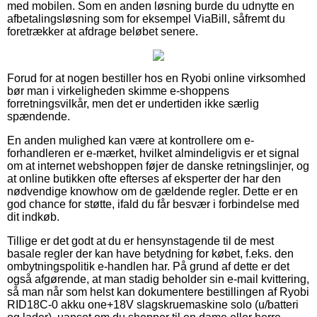
med mobilen. Som en anden løsning burde du udnytte en
afbetalingsløsning som for eksempel ViaBill, såfremt du
foretrækker at afdrage beløbet senere.
Forud for at nogen bestiller hos en Ryobi online virksomhed
bør man i virkeligheden skimme e-shoppens
forretningsvilkår, men det er undertiden ikke særlig
spændende.
En anden mulighed kan være at kontrollere om e-
forhandleren er e-mærket, hvilket almindeligvis er et signal
om at internet webshoppen føjer de danske retningslinjer, og
at online butikken ofte efterses af eksperter der har den
nødvendige knowhow om de gældende regler. Dette er en
god chance for støtte, ifald du får besvær i forbindelse med
dit indkøb.
Tillige er det godt at du er hensynstagende til de mest
basale regler der kan have betydning for købet, f.eks. den
ombytningspolitik e-handlen har. På grund af dette er det
også afgørende, at man stadig beholder sin e-mail kvittering,
så man når som helst kan dokumentere bestillingen af Ryobi
RID18C-0 akku one+18V slagskruemaskine solo (u/batteri