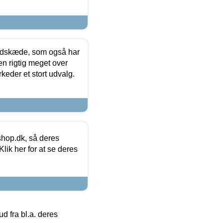
edskæde, som også har
en rigtig meget over
keder et stort udvalg.
hop.dk, så deres
lik her for at se deres
 fra bl.a. deres