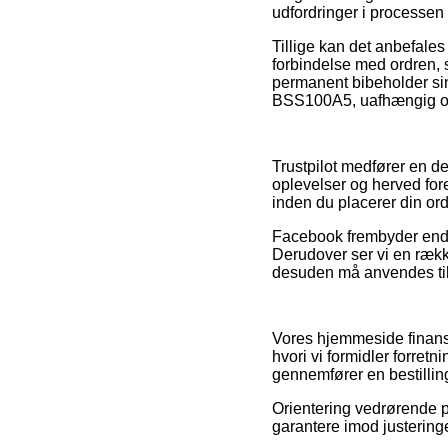
udfordringer i processen
Tillige kan det anbefal
forbindelse med ordren, s
permanent bibeholder sin
BSS100A5, uafhængig om 
Trustpilot medfører en d
oplevelser og herved for
inden du placerer din ord
Facebook frembyder endvid
Derudover ser vi en række
desuden må anvendes til a
Vores hjemmeside finans
hvori vi formidler forret
gennemfører en bestillin
Orientering vedrørende p
garantere imod justeringe