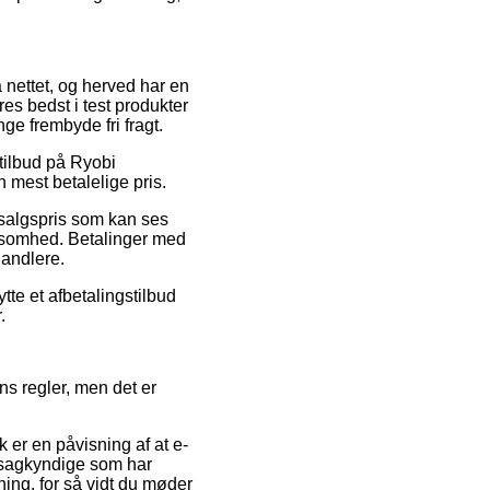
å nettet, og herved har en
es bedst i test produkter
ge frembyde fri fragt.
tilbud på Ryobi
mest betalelige pris.
dsalgspris som kan ses
ksomhed. Betalinger med
handlere.
tte et afbetalingstilbud
.
ns regler, men det er
k er en påvisning af at e-
f sagkyndige som har
ing, for så vidt du møder