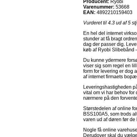
Producent:
Ryobi
Varenummer:
53668
EAN:
4892210159403
Vurderet til
4.3
ud af 5 st
En hel del internet virks
stunder at få bragt ordren
dag der passer dig. Lever
køb af Ryobi Slibebånd
Du kunne ydermere forsøge
viser sig som regel en l
form for levering er dog 
af internet firmaets bopæ
Leveringshastigheden på 
vital om vi har behov fo
nærmere på den forvented
Størstedelen af online f
BSS100A5, som trods alt f
varen ud af døren før de l
Nogle få online varehuse p
Derudover skal du vælge 