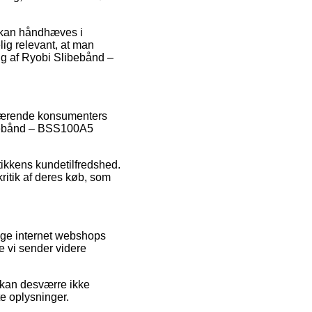
r kan håndhæves i
lig relevant, at man
ng af Ryobi Slibebånd –
enværende konsumenters
libebånd – BSS100A5
tikkens kundetilfredshed.
ritik af deres køb, som
ige internet webshops
de vi sender videre
 kan desværre ikke
te oplysninger.