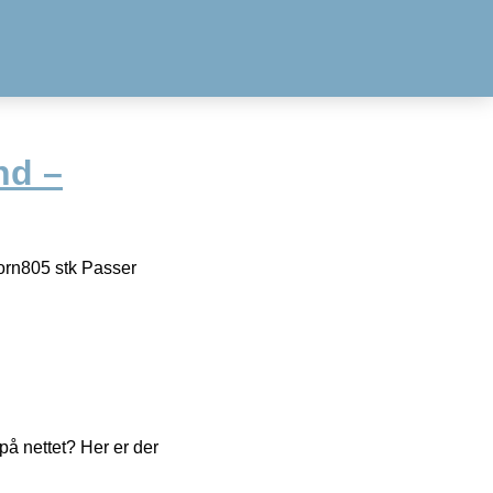
nd –
rn805 stk Passer
å nettet? Her er der