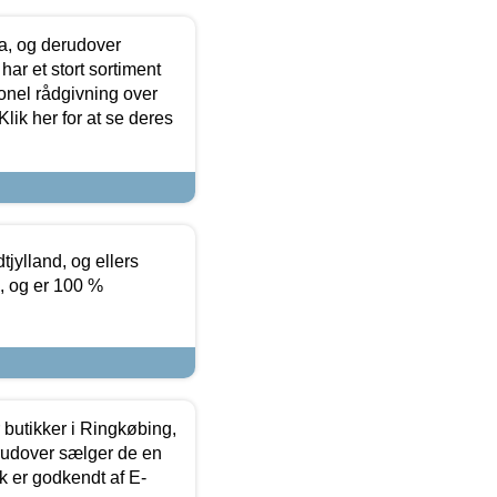
ia, og derudover
ar et stort sortiment
onel rådgivning over
ik her for at se deres
tjylland, og ellers
4, og er 100 %
butikker i Ringkøbing,
rudover sælger de en
k er godkendt af E-