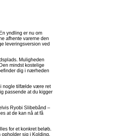
 En yndling er nu om
kunne afhente varerne den
ige leveringsversion ved
ejdsplads. Muligheden
 Den mindst kostelige
 befinder dig i nærheden
 nogle tilfælde være ret
lig passende at du kigger
pelvis Ryobi Slibebånd –
es at de kan nå at få
lles for et konkret beløb.
opholder sig i Kolding,