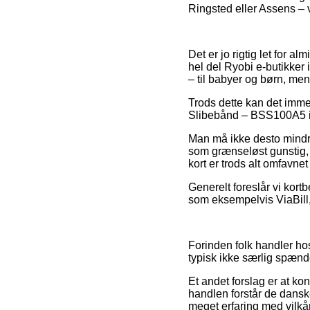
Ringsted eller Assens – vi
Det er jo rigtig let for a
hel del Ryobi e-butikker 
– til babyer og børn, men
Trods dette kan det imme
Slibebånd – BSS100A5 ind
Man må ikke desto mindre
som grænseløst gunstig,
kort er trods alt omfavn
Generelt foreslår vi kort
som eksempelvis ViaBill, 
Forinden folk handler ho
typisk ikke særlig spæn
Et andet forslag er at ko
handlen forstår de dansk
meget erfaring med vilkå