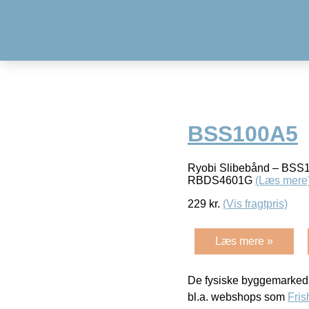
BSS100A5
Ryobi Slibebånd – BSS
RBDS4601G
(Læs mere
229
kr.
(Vis fragtpris)
Læs mere »
De fysiske byggemarkeds
bl.a. webshops som
Fris