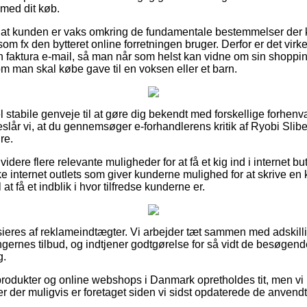
 med dit køb.
es at kunden er vaks omkring de fundamentale bestemmelser de
om fx den bytteret online forretningen bruger. Derfor er det virke
 faktura e-mail, så man når som helst kan vidne om sin shoppi
man skal købe gave til en voksen eller et barn.
el stabile genveje til at gøre dig bekendt med forskellige forh
eslår vi, at du gennemsøger e-forhandlerens kritik af Ryobi S
re.
ere flere relevante muligheder for at få et kig ind i internet bu
 internet outlets som giver kunderne mulighed for at skrive en k
t få et indblik i hvor tilfredse kunderne er.
ieres af reklameindtægter. Vi arbejder tæt sammen med adskill
ningernes tilbud, og indtjener godtgørelse for så vidt de besøgen
g.
rodukter og online webshops i Danmark opretholdes tit, men vi
r der muligvis er foretaget siden vi sidst opdaterede de anvend