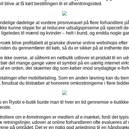
l blive at få kørt bestillingen til et afhentningssted.
lmindelige dødelige at vurdere prisniveauet på flere forhandlere p
ikke kunne slippe for at reducere udsalgspriserne på specielt der
 ligeledes til mænd og kvinder – helt i bund, og endda nogle gan
rvæk blive profitabelt at granske diverse online webshops efter 
en du gennemfører dit køb, så du er sikker på at indhente den 
 ikke overse, at såfremt en netbutik udlover et produkt til en u
 bør det mange gange være et symbol på en uærlig internet vir
et af en orden, der skærmer dig som køber imod snydagtige e-for
betalinger eller mobilbetaling. Som en anden løsning kan du beny
forudsat du tilstræber at honorere omkostningerne i flere bidder
s en Ryobi e-butik burde man til hver en tid gennemse e-butikke
dende.
ntrollere om e-forretningen er medlem af e-mærket, fordi det typis
e retningslinjer, udover at online forhandleren ofte evalueres a
rene på området. Det er en rigtig god anledning til en håndsrækn