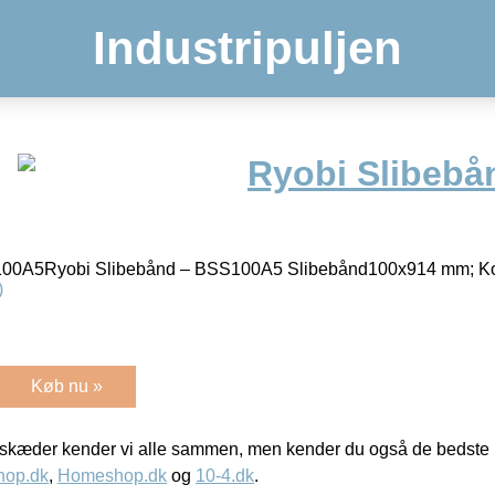
Industripuljen
Ryobi Slibebå
100A5Ryobi Slibebånd – BSS100A5 Slibebånd100x914 mm; Ko
)
Køb nu »
kæder kender vi alle sammen, men kender du også de bedste p
hop.dk
,
Homeshop.dk
og
10-4.dk
.