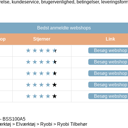
rrelse, kundeservice, brugervenlighed, betingelser, leveringsfor
Bedst anmeldte webshops
op
Stjerner
Link
Besøg webshop
Besøg webshop
Besøg webshop
Besøg webshop
Besøg webshop
 – BSS100A5
rktøj > Elværktøj > Ryobi > Ryobi Tilbehør