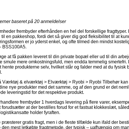
jerner baseret på
20
anmeldelser
omheder frembyder efterhånden en hel del forskellige fragttyper.
 til en pakkeshop, fordi det så giver dig god fleksibilitet til at 
ingsformen er jo yderst enkel, og ofte tilmed den mindst kostel
 – BSS100A5.
 at få pakken leveret til din private bopæl eller ud til din arb
ille smule mere omkostningsfuld, men endda temmelig smertefri.
at hente produkterne selv, hvilket står og falder med at du fysisk
l.
Værktøj & elværktøj > Elværktøj > Ryobi > Ryobi Tilbehør kan i
r dine nye produkter med det samme, og af den grund er det nem
e leveringstid for det respektive produkt.
orhandlere frembyder 1 hverdags levering på flere varer, eksem
orudsætter at der bestilles forud for et fastsat klokkeslæt, såled
ogistikansatte holder fyraften.
ræsterer gratis fragt, men i de fleste tilfælde kun ifald der besti
den mest letkøbte fragtmetode, der typisk – uafhængig om man 