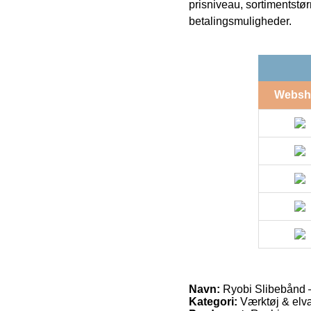
prisniveau, sortimentstø
betalingsmuligheder.
Websh
Navn:
Ryobi Slibebånd
Kategori:
Værktøj & elvæ