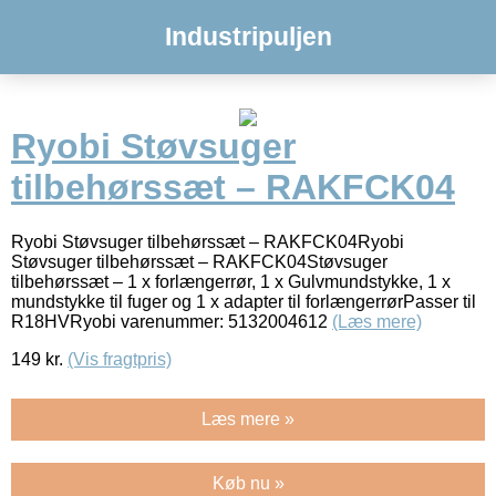
Industripuljen
Ryobi Støvsuger
tilbehørssæt – RAKFCK04
Ryobi Støvsuger tilbehørssæt – RAKFCK04Ryobi
Støvsuger tilbehørssæt – RAKFCK04Støvsuger
tilbehørssæt – 1 x forlængerrør, 1 x Gulvmundstykke, 1 x
mundstykke til fuger og 1 x adapter til forlængerrørPasser til
R18HVRyobi varenummer: 5132004612
(Læs mere)
149
kr.
(Vis fragtpris)
Læs mere »
Køb nu »