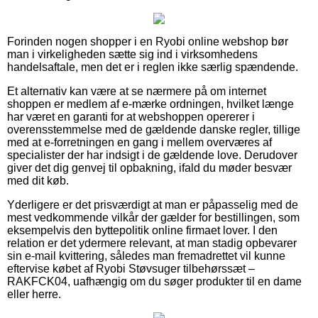
Forinden nogen shopper i en Ryobi online webshop bør
man i virkeligheden sætte sig ind i virksomhedens
handelsaftale, men det er i reglen ikke særlig spændende.
Et alternativ kan være at se nærmere på om internet
shoppen er medlem af e-mærke ordningen, hvilket længe
har været en garanti for at webshoppen opererer i
overensstemmelse med de gældende danske regler, tillige
med at e-forretningen en gang i mellem overværes af
specialister der har indsigt i de gældende love. Derudover
giver det dig genvej til opbakning, ifald du møder besvær
med dit køb.
Yderligere er det prisværdigt at man er påpasselig med de
mest vedkommende vilkår der gælder for bestillingen, som
eksempelvis den byttepolitik online firmaet lover. I den
relation er det ydermere relevant, at man stadig opbevarer
sin e-mail kvittering, således man fremadrettet vil kunne
eftervise købet af Ryobi Støvsuger tilbehørssæt –
RAKFCK04, uafhængig om du søger produkter til en dame
eller herre.