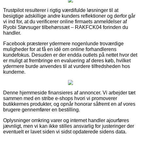
Trustpilot resulterer i rigtig værdifulde løsninger til at
besigtige adskillige andre kunders reflektioner og derfor går
vi ind for, at du verificerer online firmaets anmeldelser af
Ryobi Støvsuger tilbehørssæt – RAKFCK04 forinden du
handler.
Facebook præsterer ydermere nogenlunde troværdige
muligheder for at få en idé om online forhandlerens
kundefokus. Desuden er der endda outlets på nettet hvor det
er muligt at frembringe en evaluering af deres køb, hvilket
ydermere burde anvendes til at vurdere tilfredsheden hos
kunderne.
Denne hjemmeside finansieres af annoncer. Vi arbejder tæt
sammen med en stribe e-shops hvori vi promoverer
butikkernes produkter, og opnår honorar såfremt en af vores
brugere gennemfører en bestilling.
Oplysninger omkring varer og internet handler ajourføres
jævnligt, men vi kan ikke stilles ansvarlig for justeringer der
eventuelt er lavet siden vi sidst opdaterede sidens data.