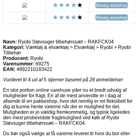
Besøg webshop
Besøg webshop
Navn:
Ryobi Støvsuger tilbehørssæt – RAKFCK04
Kategori:
Værktøj & elværktøj > Elværktøj > Ryobi > Ryobi
Tilbehør
Producent:
Ryobi
Varenummer:
69275
EAN:
4892210183422
Vurderet til
4
ud af 5 stjerner baseret på
28
anmeldelser
En stor portion online varehuse yder nu et bredt udvalg af
muligheder for fragt. En af de mest anvendte er i dag at
afsende til en pakkeshop, hvor det nemlig er ret fleksibelt for
dig at kunne hente varerne når der er mulighed for det.
Muligheden er jo vældig fremkommelig, og typisk ligeledes
den mest prisbevidste fragtmulighed ved køb af Ryobi
Støvsuger tilbehørssæt – RAKFCK04.
Du bør også vælge at få varerne leveret til hvor du bor eller