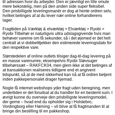
til adressen hvor du arbejder. Den er jævnligt en lille smule
mere bekostelig, men på den anden side super fleksibel.
Den prisbilligste leveringsmanér er dog at hente ordren selv,
hvilket betinges af at du lever nær online forhandlerens
lager.
Fragttiden på Værktøj & elværktøj > Elværktøj > Ryobi >
Ryobi Tilbehør er naturligvis ultra udslagsgivende hvis man
behøver varerne om få sekunder, så i det øjemed er det helt
centralt at vi dobbelttjekker den estimerede leveringsdato for
den respektive vare.
Størstedelen af online outlets tilsiger dag-til-dag levering på
en masse varenumre, eksempelvis Ryobi Støvsuger
tilbehørssæt – RAKFCK04, men glem ikke at det betinges af
at transaktionen realiseres tidligere end et angivent
tidspunkt, så at de med sikkerhed kan nå at få ordren betjent
inden pakkepersonalet drager hjemad.
Nogle få internet webshops yder fragt uden beregning, men
undertiden er det forudsat at du handler for en bestemt sum. I
øvrigt kunne du overveje den prisbilligste leveringsmodel,
der gerne – hvad end du opholder sig i Holstebro,
Vordingborg eller Hørning – vil blive at få fragtmanden til at
bringe din bestilling til en pakkeshop.