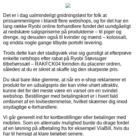
Det er i dag ualmindeligt gnidningsløst for folk at
prissammenligne i blandt flere webshops, og for det har en
lang række Ryobi online forhandlere fundet det uundgåeligt
at nedskære salgspriserne på produkterne – til piger og
drenge, og desuden også til kvinder og mænd – kolossalt,
og endda nogle gange tilbyde portofri levering.
Trods dette kan det stadigvæk vise sig gunstigt at efterprøve
enkelte netshops efter rabat på Ryobi Støvsuger
tilbehørssæt – RAKFCK04 forinden du placerer ordren,
således at du er sikret at skaffe sig den skarpeste pris.
Du skal bare ikke glemme, at når en e-shop reklamerer et
produkt for en udsalgspris der kan virke uhørt attraktiv,
kunne det for det meste være en varsel om en svindel
webshop. Bestillinger med betalingskort er i hvert fald
omfavnet af en lovbestemmelse, hvilket skærmer dig imod
snydagtige e-forhandlere.
Vi går generelt ind for kortbestillinger eller betalinger med
mobilen. Som en alternativ mulighed burde du drage fordel
af en løsning på afbetaling fra for eksempel ViaBill, hvis du
har til hensigt at klare beløbet senere.