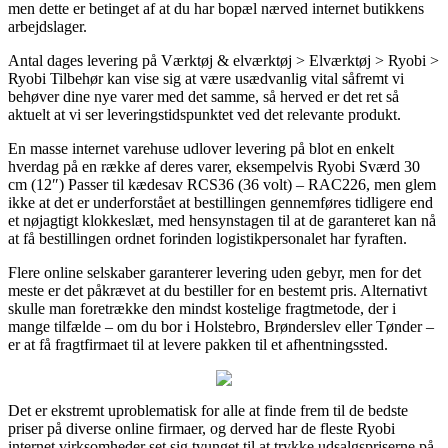
men dette er betinget af at du har bopæl nærved internet butikkens
arbejdslager.
Antal dages levering på Værktøj & elværktøj > Elværktøj > Ryobi >
Ryobi Tilbehør kan vise sig at være usædvanlig vital såfremt vi
behøver dine nye varer med det samme, så herved er det ret så
aktuelt at vi ser leveringstidspunktet ved det relevante produkt.
En masse internet varehuse udlover levering på blot en enkelt
hverdag på en række af deres varer, eksempelvis Ryobi Sværd 30
cm (12″) Passer til kædesav RCS36 (36 volt) – RAC226, men glem
ikke at det er underforstået at bestillingen gennemføres tidligere end
et nøjagtigt klokkeslæt, med hensynstagen til at de garanteret kan nå
at få bestillingen ordnet forinden logistikpersonalet har fyraften.
Flere online selskaber garanterer levering uden gebyr, men for det
meste er det påkrævet at du bestiller for en bestemt pris. Alternativt
skulle man foretrække den mindst kostelige fragtmetode, der i
mange tilfælde – om du bor i Holstebro, Brønderslev eller Tønder –
er at få fragtfirmaet til at levere pakken til et afhentningssted.
Det er ekstremt uproblematisk for alle at finde frem til de bedste
priser på diverse online firmaer, og derved har de fleste Ryobi
internet virksomheder set sig tvunget til at trykke udsalgspriserne på