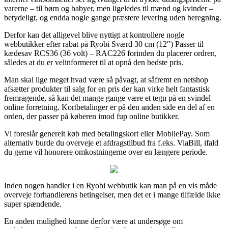
varerne – til børn og babyer, men ligeledes til mænd og kvinder –
betydeligt, og endda nogle gange præstere levering uden beregning.
Derfor kan det alligevel blive nyttigt at kontrollere nogle
webbutikker efter rabat på Ryobi Sværd 30 cm (12″) Passer til
kædesav RCS36 (36 volt) – RAC226 forinden du placerer ordren,
således at du er velinformeret til at opnå den bedste pris.
Man skal lige meget hvad være så påvagt, at såfremt en netshop
afsætter produkter til salg for en pris der kan virke helt fantastisk
fremragende, så kan det mange gange være et tegn på en svindel
online forretning. Kortbetalinger er på den anden side en del af en
orden, der passer på køberen imod fup online butikker.
Vi foreslår generelt køb med betalingskort eller MobilePay. Som
alternativ burde du overveje et afdragstilbud fra f.eks. ViaBill, ifald
du gerne vil honorere omkostningerne over en længere periode.
Inden nogen handler i en Ryobi webbutik kan man på en vis måde
overveje forhandlerens betingelser, men det er i mange tilfælde ikke
super spændende.
En anden mulighed kunne derfor være at undersøge om