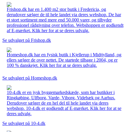
Frishop.dk har en 1.400 m2 stor butik i Fredericia, og
derudover sælger de til hele landet via deres webshop. De har
et stort sortiment med mere end 50.000 varer, og tilbyder
professionel rådgivning over telefon. Webshoppen er godkendt
af E-mærket. Klik her for at se deres udvalg.
Se udvalget på Frishop.dk
Homeshop.dk har en fysisk butik i Kjellerup i Midtjylland, og
ellers sælger de over nettet. De startede tilbage i 2004, og er
100 % danskejet. Klik her for at se deres udvalg.
Se udvalget på Homeshop.dk
10-4.dk er en jysk byggemarkedskæde, som har butikker i
Ringkøbing, Ulfborg, Varde, Viborg, Videbæk og Aarhus.
Derudover sælger de en hel del til hele landet via deres
webshop. 10-4.dk er godkendt af E-mærket. Klik her for at se
deres udvalg.
Se udvalget på 10-4.dk