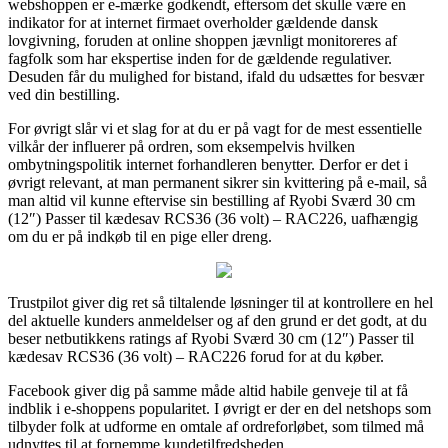
webshoppen er e-mærke godkendt, eftersom det skulle være en
indikator for at internet firmaet overholder gældende dansk
lovgivning, foruden at online shoppen jævnligt monitoreres af
fagfolk som har ekspertise inden for de gældende regulativer.
Desuden får du mulighed for bistand, ifald du udsættes for besvær
ved din bestilling.
For øvrigt slår vi et slag for at du er på vagt for de mest essentielle
vilkår der influerer på ordren, som eksempelvis hvilken
ombytningspolitik internet forhandleren benytter. Derfor er det i
øvrigt relevant, at man permanent sikrer sin kvittering på e-mail, så
man altid vil kunne eftervise sin bestilling af Ryobi Sværd 30 cm
(12″) Passer til kædesav RCS36 (36 volt) – RAC226, uafhængig
om du er på indkøb til en pige eller dreng.
Trustpilot giver dig ret så tiltalende løsninger til at kontrollere en hel
del aktuelle kunders anmeldelser og af den grund er det godt, at du
beser netbutikkens ratings af Ryobi Sværd 30 cm (12″) Passer til
kædesav RCS36 (36 volt) – RAC226 forud for at du køber.
Facebook giver dig på samme måde altid habile genveje til at få
indblik i e-shoppens popularitet. I øvrigt er der en del netshops som
tilbyder folk at udforme en omtale af ordreforløbet, som tilmed må
udnyttes til at fornemme kundetilfredsheden.