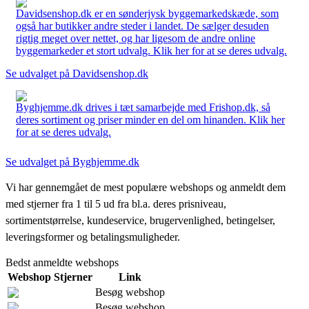
Davidsenshop.dk er en sønderjysk byggemarkedskæde, som
også har butikker andre steder i landet. De sælger desuden
rigtig meget over nettet, og har ligesom de andre online
byggemarkeder et stort udvalg. Klik her for at se deres udvalg.
Se udvalget på Davidsenshop.dk
Byghjemme.dk drives i tæt samarbejde med Frishop.dk, så
deres sortiment og priser minder en del om hinanden. Klik her
for at se deres udvalg.
Se udvalget på Byghjemme.dk
Vi har gennemgået de mest populære webshops og anmeldt dem
med stjerner fra 1 til 5 ud fra bl.a. deres prisniveau,
sortimentstørrelse, kundeservice, brugervenlighed, betingelser,
leveringsformer og betalingsmuligheder.
Bedst anmeldte webshops
Webshop
Stjerner
Link
Besøg webshop
Besøg webshop