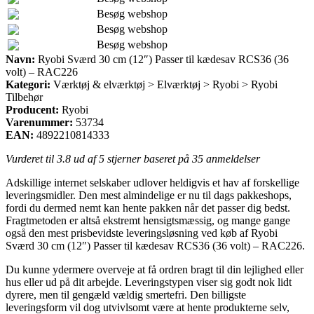
Besøg webshop
Besøg webshop
Besøg webshop
Navn:
Ryobi Sværd 30 cm (12″) Passer til kædesav RCS36 (36
volt) – RAC226
Kategori:
Værktøj & elværktøj > Elværktøj > Ryobi > Ryobi
Tilbehør
Producent:
Ryobi
Varenummer:
53734
EAN:
4892210814333
Vurderet til
3.8
ud af 5 stjerner baseret på
35
anmeldelser
Adskillige internet selskaber udlover heldigvis et hav af forskellige
leveringsmidler. Den mest almindelige er nu til dags pakkeshops,
fordi du dermed nemt kan hente pakken når det passer dig bedst.
Fragtmetoden er altså ekstremt hensigtsmæssig, og mange gange
også den mest prisbevidste leveringsløsning ved køb af Ryobi
Sværd 30 cm (12″) Passer til kædesav RCS36 (36 volt) – RAC226.
Du kunne ydermere overveje at få ordren bragt til din lejlighed eller
hus eller ud på dit arbejde. Leveringstypen viser sig godt nok lidt
dyrere, men til gengæld vældig smertefri. Den billigste
leveringsform vil dog utvivlsomt være at hente produkterne selv,