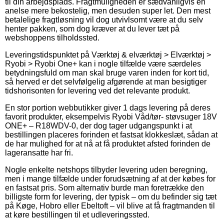
til din arbejdsplads. Fragtmuligheden er sædvanligvis en
anelse mere bekostelig, men desuden super let. Den mest
betalelige fragtløsning vil dog utvivlsomt være at du selv
henter pakken, som dog kræver at du lever tæt på
webshoppens tilholdssted.
Leveringstidspunktet på Værktøj & elværktøj > Elværktøj >
Ryobi > Ryobi One+ kan i nogle tilfælde være særdeles
betydningsfuld om man skal bruge varen inden for kort tid,
så herved er det selvfølgelig afgørende at man besigtiger
tidshorisonten for levering ved det relevante produkt.
En stor portion webbutikker giver 1 dags levering på deres
favorit produkter, eksempelvis Ryobi Våd/tør- støvsuger 18V
ONE+ – R18WDV-0, der dog tager udgangspunkt i at
bestillingen placeres forinden et fastsat klokkeslæt, sådan at
de har mulighed for at nå at få produktet afsted forinden de
lageransatte har fri.
Nogle enkelte netshops tilbyder levering uden beregning,
men i mange tilfælde under forudsætning af at der købes for
en fastsat pris. Som alternativ burde man foretrække den
billigste form for levering, der typisk – om du befinder sig tæt
på Køge, Hobro eller Ebeltoft – vil blive at få fragtmanden til
at køre bestillingen til et udleveringssted.