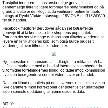
Trustpilot indebærer tilpas anstændige genveje til at
gennemsøge flere tidligere forbrugeres bedømmelser og på
grund af dette er det klogt, at du verificerer online firmaets
ratings af Ryobi Våd/tør- støvsuger 18V ONE+ – R18WDV-0
før du handler.
Facebook medfører derudover sådan set fortræffelige
genveje til at få kendskab til e-shoppens popularitet.
Foruden det ser vi mange e-shops som tilbyder kunderne at
levere en kritik af deres køb, som også burde bruges til
vurdering af hvor tilfredse kunderne er.
Hjemmesiden er finansieret af indtægter fra reklamer. Vi har
et fast samarbejde med et hold af internet virksomheder da
vi formidler forretningernes tilbud, og tager imod kommission
hvis den besøgende vi sender videre laver en handel.
Data om tilbud og outlets på nettet værnes om tit, men vi kan
ikke garantere imod korrektioner der potentielt er udarbejdet
siden seneste opdatering af hjemmesidens data.
BITLY: