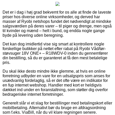
Det er i dag i høj grad bekvemt for os alle at finde de laveste
priser hos diverse online virksomheder, og derved har
masser af Ryobi netshops fundet det nødvendigt at mindske
salgsværdien på deres varer – til piger og drenge, men også
til kvinder og mænd – helt i bund, og endda nogle gange
byde på levering uden beregning.
Det kan dog imidlertid vise sig smart at kontrollere nogle
forskellige butikker på nettet efter rabat på Ryobi Våd/tør-
støvsuger 18V ONE+ – R18WDV-0 inden du gennemfører
din bestilling, så du er garanteret at få den mest betalelige
pris.
Du skal ikke desto mindre ikke glemme, at hvis en online
forretning udbyder en vare for en udsalgspris som anses for
usædvanlig fordelagtig, så er det ofte være en indikator for
en fup internet webshop. Handler med kort er heldigvis
dækket ind under en foranstaltning, som støtter dig overfor
bedrageriske internet forretninger.
Generelt slår vi et slag for bestillinger med betalingskort eller
mobilbetaling. Alternativt bør du bruge en afdragsordning
som f.eks. ViaBill, når du vil klare regningen senere.