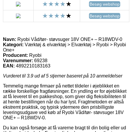
Besøg webshop
Besøg webshop
Navn:
Ryobi Våd/tør- støvsuger 18V ONE+ – R18WDV-0
Kategori:
Værktøj & elværktøj > Elværktøj > Ryobi > Ryobi
One+
Producent:
Ryobi
Varenummer:
69238
EAN:
4892210183163
Vurderet til
3.9
ud af 5 stjerner baseret på
10
anmeldelser
Temmelig mange firmaer på nettet tildeler i øjeblikket en
række forskellige fragtløsninger. En yndling er for øjeblikket
at få leveret til en pakkeshop, som giver dig fleksibiliteten til
at hente bestillingen når du har lyst. Fragtmetoden er altså
ekstremt praktisk, og typisk ydermere den prisbilligste
leveringsudgave ved køb af Ryobi Våd/tør- støvsuger 18V
ONE+ – R18WDV-0.
Du kan også forsøge at få varerne bragt til din bolig eller ud