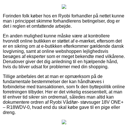
Forinden folk køber hos en Ryobi forhandler på nettet kunne
man i princippet skimme forhandlerens betingelser, dog er
det i reglen et omfattende arbejde.
En anden mulighed kunne måske være at kontrollere
hvorvidt online butikken er støttet af e-mærket, eftersom det
er en sikring om at e-butikken efterkommer gældende dansk
lovgivning, samt at online webshoppen lejlighedsvis
besøges af eksperter som er meget bekendte med vilkårene.
Derudover giver det dig anledning til en hjælpende hånd,
hvis du bliver udsat for problemer med din shopping.
Tillige anbefales det at man er opmærksom på de
fundamentale bestemmelser der kan håndhæves i
forbindelse med transaktionen, som fx den byttepolitik online
forretningen tilbyder. Her er det virkelig essesentielt, at man
til enhver tid sikrer sin ordremail, således man altid kan
dokumentere ordren af Ryobi Våd/tør- støvsuger 18V ONE+
– R18WDV-0, hvad end du skal købe gave til en pige eller
dreng.