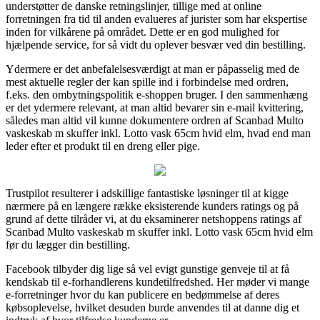
understøtter de danske retningslinjer, tillige med at online
forretningen fra tid til anden evalueres af jurister som har ekspertise
inden for vilkårene på området. Dette er en god mulighed for
hjælpende service, for så vidt du oplever besvær ved din bestilling.
Ydermere er det anbefalelsesværdigt at man er påpasselig med de
mest aktuelle regler der kan spille ind i forbindelse med ordren,
f.eks. den ombytningspolitik e-shoppen bruger. I den sammenhæng
er det ydermere relevant, at man altid bevarer sin e-mail kvittering,
således man altid vil kunne dokumentere ordren af Scanbad Multo
vaskeskab m skuffer inkl. Lotto vask 65cm hvid elm, hvad end man
leder efter et produkt til en dreng eller pige.
Trustpilot resulterer i adskillige fantastiske løsninger til at kigge
nærmere på en længere række eksisterende kunders ratings og på
grund af dette tilråder vi, at du eksaminerer netshoppens ratings af
Scanbad Multo vaskeskab m skuffer inkl. Lotto vask 65cm hvid elm
før du lægger din bestilling.
Facebook tilbyder dig lige så vel evigt gunstige genveje til at få
kendskab til e-forhandlerens kundetilfredshed. Her møder vi mange
e-forretninger hvor du kan publicere en bedømmelse af deres
købsoplevelse, hvilket desuden burde anvendes til at danne dig et