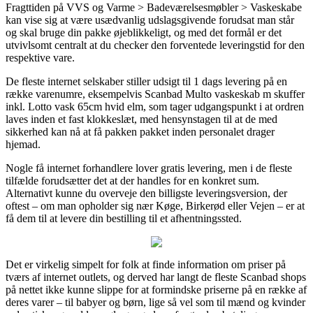
Fragttiden på VVS og Varme > Badeværelsesmøbler > Vaskeskabe
kan vise sig at være usædvanlig udslagsgivende forudsat man står
og skal bruge din pakke øjeblikkeligt, og med det formål er det
utvivlsomt centralt at du checker den forventede leveringstid for den
respektive vare.
De fleste internet selskaber stiller udsigt til 1 dags levering på en
række varenumre, eksempelvis Scanbad Multo vaskeskab m skuffer
inkl. Lotto vask 65cm hvid elm, som tager udgangspunkt i at ordren
laves inden et fast klokkeslæt, med hensynstagen til at de med
sikkerhed kan nå at få pakken pakket inden personalet drager
hjemad.
Nogle få internet forhandlere lover gratis levering, men i de fleste
tilfælde forudsætter det at der handles for en konkret sum.
Alternativt kunne du overveje den billigste leveringsversion, der
oftest – om man opholder sig nær Køge, Birkerød eller Vejen – er at
få dem til at levere din bestilling til et afhentningssted.
Det er virkelig simpelt for folk at finde information om priser på
tværs af internet outlets, og derved har langt de fleste Scanbad shops
på nettet ikke kunne slippe for at formindske priserne på en række af
deres varer – til babyer og børn, lige så vel som til mænd og kvinder