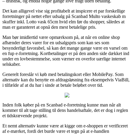
– drastisk, og endda nogle gange love fragt uden betaling.
Det kan alligevel vise sig profitabelt at inspicere et par forskellige
forretninger på nettet efter udsalg på Scanbad Multo vaskeskab m
skuffer inkl. Lotto vask 65cm hvid elm før du shopper, således at
man er garanteret at opnå den mest betalelige pris.
Man bør imidlertid være opmærksom på, at når en online shop
afhænder deres varer for en udsalgspris som kan ses som
besynderligt favorabel, så kan det mange gange være en varsel om
en fup e-forretning. Kortbetalinger er på den anden side dækket ind
under en lovbestemmelse, som værner en overfor uærlige internet
selskaber.
Generelt foreslår vi køb med betalingskort eller MobilePay. Som
alternativ kan du benytte en afdragsløsning fra eksempelvis ViaBill,
i tilfælde af at du har i sinde at betale beløbet over tid.
Inden folk køber på en Scanbad e-forretning kunne man når alt
kommer til alt tage stilling til dens handelsaftale, det er dog i reglen
et tidskrævende projekt.
Et nemt alternativ kunne være at kigge om e-shoppen er verificeret
af e-mærket, fordi det burde være et tegn på at e-handlen