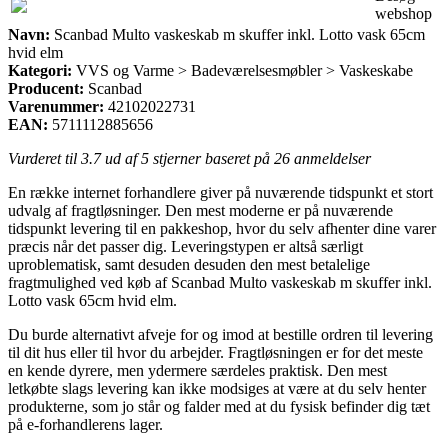
webshop
Navn:
Scanbad Multo vaskeskab m skuffer inkl. Lotto vask 65cm
hvid elm
Kategori:
VVS og Varme > Badeværelsesmøbler > Vaskeskabe
Producent:
Scanbad
Varenummer:
42102022731
EAN:
5711112885656
Vurderet til
3.7
ud af 5 stjerner baseret på
26
anmeldelser
En række internet forhandlere giver på nuværende tidspunkt et stort
udvalg af fragtløsninger. Den mest moderne er på nuværende
tidspunkt levering til en pakkeshop, hvor du selv afhenter dine varer
præcis når det passer dig. Leveringstypen er altså særligt
uproblematisk, samt desuden desuden den mest betalelige
fragtmulighed ved køb af Scanbad Multo vaskeskab m skuffer inkl.
Lotto vask 65cm hvid elm.
Du burde alternativt afveje for og imod at bestille ordren til levering
til dit hus eller til hvor du arbejder. Fragtløsningen er for det meste
en kende dyrere, men ydermere særdeles praktisk. Den mest
letkøbte slags levering kan ikke modsiges at være at du selv henter
produkterne, som jo står og falder med at du fysisk befinder dig tæt
på e-forhandlerens lager.