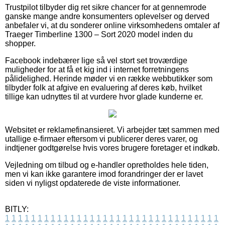
Trustpilot tilbyder dig ret sikre chancer for at gennemrode
ganske mange andre konsumenters oplevelser og derved
anbefaler vi, at du sonderer online virksomhedens omtaler af
Traeger Timberline 1300 – Sort 2020 model inden du
shopper.
Facebook indebærer lige så vel stort set troværdige
muligheder for at få et kig ind i internet forretningens
pålidelighed. Herinde møder vi en række webbutikker som
tilbyder folk at afgive en evaluering af deres køb, hvilket
tillige kan udnyttes til at vurdere hvor glade kunderne er.
Websitet er reklamefinansieret. Vi arbejder tæt sammen med
utallige e-firmaer eftersom vi publicerer deres varer, og
indtjener godtgørelse hvis vores brugere foretager et indkøb.
Vejledning om tilbud og e-handler opretholdes hele tiden,
men vi kan ikke garantere imod forandringer der er lavet
siden vi nyligst opdaterede de viste informationer.
BITLY:
1
1
1
1
1
1
1
1
1
1
1
1
1
1
1
1
1
1
1
1
1
1
1
1
1
1
1
1
1
1
1
1
1