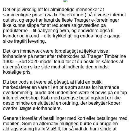
Det er jo virkelig let for almindelige mennesker at
sammenligne priser (via fx PriceRunner) på diverse internet
outlets, og ergo har langt de fleste Traeger e-forretninger
ikke kunne slippe for at reducere salgsværdien på
produkterne – til babyer og børn, og endvidere også til
kvinder og mænd – eftertrykkeligt, og endda nogle gange
sikre fragtfri levering.
Det kan immervæk være fordelagtigt at tjekke visse
forhandlere på nettet efter rabatkoder på Traeger Timberline
1300 – Sort 2020 model forud for at du bestiller, således at
du er på den sikre side med at indhente den mindst
kostelige pris.
Du bør trods alt være så påvagt, at ifald en butik
markedsfører en vare til en pris som anses for hamrende
overkommelig, burde det undertiden være et bevis på en fup
internet webshop. Køb med gængse betalingskort er ikke
desto mindre omsluttet af en ordning, der beskytter køber
overfor uægte e-forhandlere.
Generelt foreslår vi bestillinger med kort eller betalinger med
mobilen. Som en alternativ mulighed burde du bruge en
afdragsløsning fra fx ViaBill, for så vidt du har i sinde at