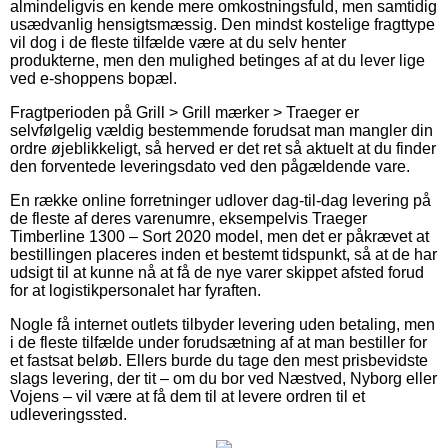
almindeligvis en kende mere omkostningsfuld, men samtidig
usædvanlig hensigtsmæssig. Den mindst kostelige fragttype
vil dog i de fleste tilfælde være at du selv henter
produkterne, men den mulighed betinges af at du lever lige
ved e-shoppens bopæl.
Fragtperioden på Grill > Grill mærker > Traeger er
selvfølgelig vældig bestemmende forudsat man mangler din
ordre øjeblikkeligt, så herved er det ret så aktuelt at du finder
den forventede leveringsdato ved den pågældende vare.
En række online forretninger udlover dag-til-dag levering på
de fleste af deres varenumre, eksempelvis Traeger
Timberline 1300 – Sort 2020 model, men det er påkrævet at
bestillingen placeres inden et bestemt tidspunkt, så at de har
udsigt til at kunne nå at få de nye varer skippet afsted forud
for at logistikpersonalet har fyraften.
Nogle få internet outlets tilbyder levering uden betaling, men
i de fleste tilfælde under forudsætning af at man bestiller for
et fastsat beløb. Ellers burde du tage den mest prisbevidste
slags levering, der tit – om du bor ved Næstved, Nyborg eller
Vojens – vil være at få dem til at levere ordren til et
udleveringssted.