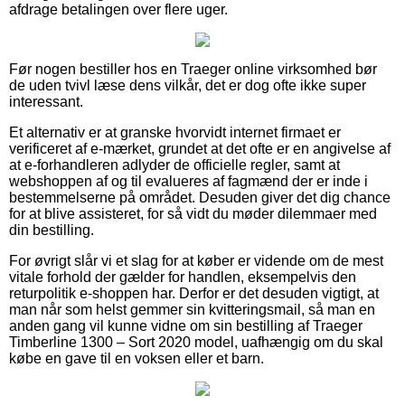
afdrage betalingen over flere uger.
Før nogen bestiller hos en Traeger online virksomhed bør
de uden tvivl læse dens vilkår, det er dog ofte ikke super
interessant.
Et alternativ er at granske hvorvidt internet firmaet er
verificeret af e-mærket, grundet at det ofte er en angivelse af
at e-forhandleren adlyder de officielle regler, samt at
webshoppen af og til evalueres af fagmænd der er inde i
bestemmelserne på området. Desuden giver det dig chance
for at blive assisteret, for så vidt du møder dilemmaer med
din bestilling.
For øvrigt slår vi et slag for at køber er vidende om de mest
vitale forhold der gælder for handlen, eksempelvis den
returpolitik e-shoppen har. Derfor er det desuden vigtigt, at
man når som helst gemmer sin kvitteringsmail, så man en
anden gang vil kunne vidne om sin bestilling af Traeger
Timberline 1300 – Sort 2020 model, uafhængig om du skal
købe en gave til en voksen eller et barn.