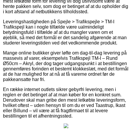
mest letkøbte form for levering vil dog utvivlsomt være at
hente pakken selv, som dog er betinget af at du opholder dig
i kort afstand af netbutikkens tilholdssted.
Leveringshastigheden på Spejle > Trafikspejle > TM-I
Trafikspejl kan i nogle tilfælde være ualmindeligt
betydningsfuld i tilfælde af at du mangler varen om et
øjeblik, så med det formål er det sandelig afgørende at man
studerer leveringstiden ved det vedkommende produkt.
Mange online butikker giver løfte om dag-til-dag levering på
massevis af varer, eksempelvis Trafikspejl TM-I – Rund
Ø50cm – Akryl, der dog tager udgangspunkt i at bestillingen
gennemføres forinden et bestemt klokkeslæt, med det formål
at de har mulighed for at nå at få varerne ordnet før de
pakkeansatte har fri.
En række internet outlets sikrer gebyrfri levering, men i
reglen er det betinget af at man køber for en konkret sum.
Derudover skal man gribe den mest letkøbte leveringsform,
hvilket oftest – uden hensyn til om du er ved Taastrup, Ikast
eller Billund – vil være at få fragtfirmaet til at levere
bestillingen til et afhentningssted.