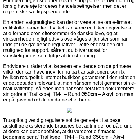
Forinden nogen shopper hos en shop på nettet bør man i og
for sig have øje for deres handelsbetingelser, men det er i
reglen ikke særlig spændende.
En anden valgmulighed kan derfor være at se om e-firmaet
er tilsluttet e-mærket, hvilket kan være en tilkendegivelse af
at e-forhandleren efterkommer de danske love, og at
virksomheden lejlighedsvis overvåges af jurister som har
indsigt i de gældende regulativer. Dette er desuden din
mulighed for support, såfremt du bliver udsat for
vanskeligheder som følge af din shopping.
Endvidere tilråder vi at køberen er vidende om de primære
vilkår der kan have indvirkning på transaktionen, som fx
hvilken returpolitik internet butikken garanterer. I den relation
er det desuden relevant, at man når som helst gemmer sin e-
mail kvittering, således man når som helst kan dokumentere
sin ordre af Trafikspejl TM-I – Rund Ø50cm – Akryl, om man
er på gaveindkøb til en dame eller herre.
Trustpilot giver dig regulære solide genveje til at bese
adskillige eksisterende brugeres betragtninger og på grund
af dette kan det anbefales, at du vurderer e-firmaets
bedømmelser af Trafikspejl TM-I – Rund Ø50cm – Akryl