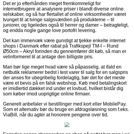
Det er jo efterhånden meget fremkommeligt for
internetbrugere at analysere priser i blandt diverse online
selskaber, og så har flertallet af online virksomheder været
tvunget til at tvinge salgsværdien på produkterne – til
juniorer, og ligeledes også til herrer og damer – betragteligt,
og endda nogle gange love portofri levering.
Det kan immervæk være gunstigt at tjekke enkelte internet
shops i Danmark efter rabat på Trafikspejl TM-I – Rund
Ø50cm – Akryl forinden du gennemfører dit køb, så man er
velinformeret til at antage den billigste pris.
Man bør lige meget hvad være så påpasselig, at ifald en
netbutik reklamerer bedst i test varer til salg for en salgspris
der anses for ubegribelig fordelagtig, bør det for det meste
være et bevis på en falsk webshop. Køb med betalingskort
er imidlertid dækket ind under et lovbud, hvilket bistår dig
som køber imod uoprigtige online firmaer.
Generelt anbefaler vi bestillinger med kort eller MobilePay.
Som et alternativ bør du bruge en afdragsløsning som f.eks.
ViaBill, når du agter at honorere pengene over tid.