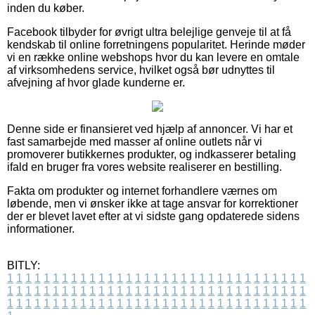
inden du køber.
Facebook tilbyder for øvrigt ultra belejlige genveje til at få
kendskab til online forretningens popularitet. Herinde møder
vi en række online webshops hvor du kan levere en omtale
af virksomhedens service, hvilket også bør udnyttes til
afvejning af hvor glade kunderne er.
Denne side er finansieret ved hjælp af annoncer. Vi har et
fast samarbejde med masser af online outlets når vi
promoverer butikkernes produkter, og indkasserer betaling
ifald en bruger fra vores website realiserer en bestilling.
Fakta om produkter og internet forhandlere værnes om
løbende, men vi ønsker ikke at tage ansvar for korrektioner
der er blevet lavet efter at vi sidste gang opdaterede sidens
informationer.
BITLY:
1
1
1
1
1
1
1
1
1
1
1
1
1
1
1
1
1
1
1
1
1
1
1
1
1
1
1
1
1
1
1
1
1
1
1
1
1
1
1
1
1
1
1
1
1
1
1
1
1
1
1
1
1
1
1
1
1
1
1
1
1
1
1
1
1
1
1
1
1
1
1
1
1
1
1
1
1
1
1
1
1
1
1
1
1
1
1
1
1
1
1
1
1
1
1
1
1
1
1