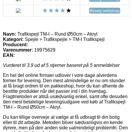
Besøg webshop
Navn:
Trafikspejl TM-I – Rund Ø50cm – Akryl
Kategori:
Spejle > Trafikspejle > TM-I Trafikspejl
Producent:
Varenummer:
19975629
EAN:
Vurderet til
3.9
ud af 5 stjerner baseret på
5
anmeldelser
En hel del online firmaer udlover i vore dage alverdens
former for levering. Den mest almindelige er nu om stunder
at få bragt ordren til en pakkeshop, hvor du kan afhente de
bestilte produkter når det passer ind i din hverdag.
Fragtmetoden er altså usædvanlig enkel, samt ofte desuden
den mest betalelige leveringsudgave ved køb af Trafikspejl
TM-I – Rund Ø50cm – Akryl.
Du kan tillige overveje at vælge at få udbragt til din bolig
eller til dit arbejde. Metoden bliver sædvanligvis en kende
dyrere, men på den anden side ualmindeligt problemfri. Den