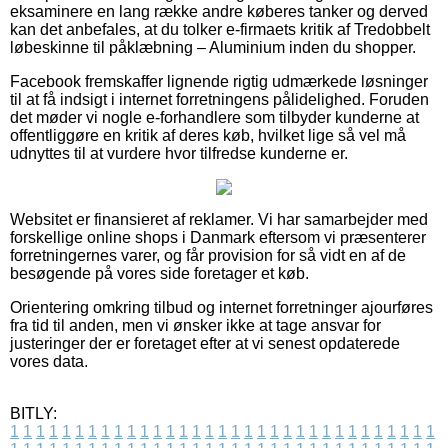
eksaminere en lang række andre køberes tanker og derved
kan det anbefales, at du tolker e-firmaets kritik af Tredobbelt
løbeskinne til påklæbning – Aluminium inden du shopper.
Facebook fremskaffer lignende rigtig udmærkede løsninger
til at få indsigt i internet forretningens pålidelighed. Foruden
det møder vi nogle e-forhandlere som tilbyder kunderne at
offentliggøre en kritik af deres køb, hvilket lige så vel må
udnyttes til at vurdere hvor tilfredse kunderne er.
Websitet er finansieret af reklamer. Vi har samarbejder med
forskellige online shops i Danmark eftersom vi præsenterer
forretningernes varer, og får provision for så vidt en af de
besøgende på vores side foretager et køb.
Orientering omkring tilbud og internet forretninger ajourføres
fra tid til anden, men vi ønsker ikke at tage ansvar for
justeringer der er foretaget efter at vi senest opdaterede
vores data.
BITLY:
1
1
1
1
1
1
1
1
1
1
1
1
1
1
1
1
1
1
1
1
1
1
1
1
1
1
1
1
1
1
1
1
1