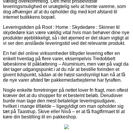
vældig overkommelig. Den mest prisbevidste
leveringsmulighed er unægtelig selv at hente varerne, som
dog afhænger af at du opholder dig med kort afstand til
internet butikkens bopæl.
Leveringstiden på Root : Home : Skydedøre : Skinner til
skydedøre kan være vældig vital hvis man behøver dine nye
produkter øjeblikkeligt, så i det øjemed er det skam vigtigt at
vi ser den anslåede leveringstid ved det relevante produkt.
En hel del online virksomheder tilbyder levering efter en
enkelt hverdag på flere varer, eksempelvis Tredobbelt
løbeskinne til påklæbning – Aluminium, men vær på vagt da
det tager udgangspunkt i at du når at bestille forinden et
givent tidspunkt, sådan at de højst sandsynligt kan nå at få
de nye varer afsted før pakkemedarbejderne har fyraften.
Nogle enkelte forretninger på nettet lover fri fragt, men oftest
kræver det at du shopper for et bestemt beløb. Derudover
burde man tage den mest betalelige leveringsudgave,
hvilket i mange tilfælde – ligegyldigt om man opholder sig
tæt på Taastrup, Skive eller Nivå – er at få fragtfirmaet til at
køre din bestilling til en pakkeshop.