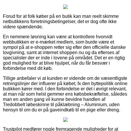
Forud for at folk køber på en butik kan man reelt skimme
netbutikkens forretningsbetingelser, det er dog ofte ikke
videre spændende.
En nemmere løsning kan være at kontrollere hvorvidt
webbutikken er e-mærket medlem, som burde være et
sympol på at e-shoppen retter sig efter den officielle danske
lovgivning, samt at internet shoppen nu og da efterses af
specialister der er inde i lovene på området. Det er en rigtig
god mulighed for at blive hjulpet, når du får besvær i
forbindelse med dit køb.
Tillige anbefaler vi at kunden er vidende om de væsentligste
retningslinjer der influerer på købet, fx den byttepolitik online
butikken kører med. I den forbindelse er det i øvrigt relevant,
at man når som helst gemmer ens købsbekræftelse, således
man en anden gang vil kunne bevidne handlen af
Tredobbelt løbeskinne til påklæbning – Aluminium, uden
hensyn til om du er på gaveindkøb til en pige eller dreng.
Trustpilot medfører nogle fremragende muligheder for at