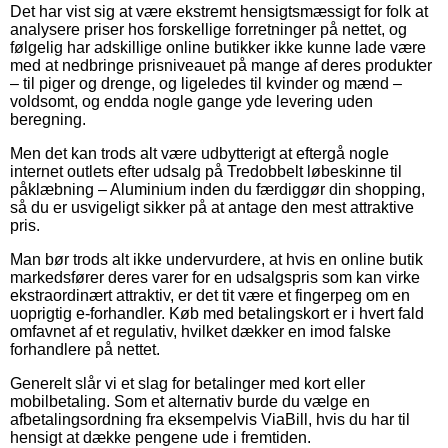
Det har vist sig at være ekstremt hensigtsmæssigt for folk at
analysere priser hos forskellige forretninger på nettet, og
følgelig har adskillige online butikker ikke kunne lade være
med at nedbringe prisniveauet på mange af deres produkter
– til piger og drenge, og ligeledes til kvinder og mænd –
voldsomt, og endda nogle gange yde levering uden
beregning.
Men det kan trods alt være udbytterigt at eftergå nogle
internet outlets efter udsalg på Tredobbelt løbeskinne til
påklæbning – Aluminium inden du færdiggør din shopping,
så du er usvigeligt sikker på at antage den mest attraktive
pris.
Man bør trods alt ikke undervurdere, at hvis en online butik
markedsfører deres varer for en udsalgspris som kan virke
ekstraordinært attraktiv, er det tit være et fingerpeg om en
uoprigtig e-forhandler. Køb med betalingskort er i hvert fald
omfavnet af et regulativ, hvilket dækker en imod falske
forhandlere på nettet.
Generelt slår vi et slag for betalinger med kort eller
mobilbetaling. Som et alternativ burde du vælge en
afbetalingsordning fra eksempelvis ViaBill, hvis du har til
hensigt at dække pengene ude i fremtiden.