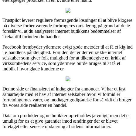
efterspørger produkter til en kvinde eller mand.
Trustpilot leverer regulære fremragende løsninger til at blive klogere
på diverse forhenværende forbrugeres omtaler og på grund af dette
foreslår vi, at du analyserer internet butikkens bedømmelser af
Trekantfil forinden du handler.
Facebook frembyder ydermere evigt gode metoder til at få et kig ind
i e-handlens pålidelighed. Foruden det er der en række internet
selskaber som giver folk mulighed for at tilkendegive en kritik af
virksomhedens service, som ydermere burde bruges til at få et
indblik i hvor glade kunderne er.
Denne side er finansieret af indtægter fra annoncer. Vi har et fast
samarbejde med et hav af internet selskaber hvori vi formidler
forretningernes varer, og modtager godtgørelse for så vidt en bruger
fra vores side realiserer en handel.
Data om produkter og netbutikker opretholdes jævnligt, men det er
umuligt for os at give garantier imod ændringer der er blevet
foretaget efter seneste opdatering af sidens informationer.