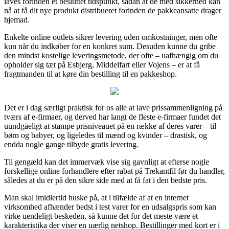
laves forinden et besluttet tidspunkt, sådan at de med sikkerhed kan
nå at få dit nye produkt distribueret forinden de pakkeansatte drager
hjemad.
Enkelte online outlets sikrer levering uden omkostninger, men ofte
kun når du indkøber for en konkret sum. Desuden kunne du gribe
den mindst kostelige leveringsmetode, der ofte – uafhængig om du
opholder sig tæt på Esbjerg, Middelfart eller Vojens – er at få
fragtmanden til at køre din bestilling til en pakkeshop.
Det er i dag særligt praktisk for os alle at lave prissammenligning på
tværs af e-firmaer, og derved har langt de fleste e-firmaer fundet det
uundgåeligt at stampe prisniveauet på en række af deres varer – til
børn og babyer, og ligeledes til mænd og kvinder – drastisk, og
endda nogle gange tilbyde gratis levering.
Til gengæld kan det immervæk vise sig gavnligt at efterse nogle
forskellige online forhandlere efter rabat på Trekantfil før du handler,
således at du er på den sikre side med at få fat i den bedste pris.
Man skal imidlertid huske på, at i tilfælde af at en internet
virksomhed afhænder bedst i test varer for en udsalgspris som kan
virke uendeligt beskeden, så kunne det for det meste være et
karakteristika der viser en uærlig netshop. Bestillinger med kort er i