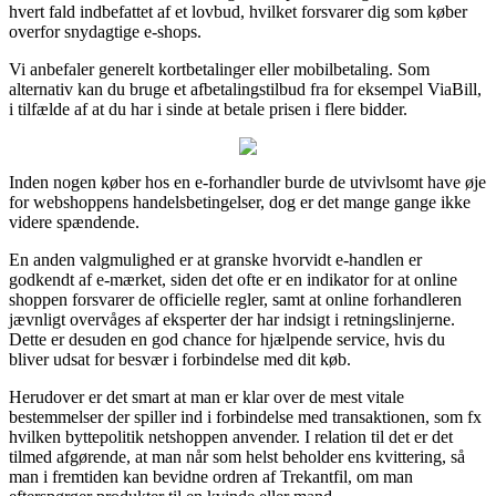
hvert fald indbefattet af et lovbud, hvilket forsvarer dig som køber
overfor snydagtige e-shops.
Vi anbefaler generelt kortbetalinger eller mobilbetaling. Som
alternativ kan du bruge et afbetalingstilbud fra for eksempel ViaBill,
i tilfælde af at du har i sinde at betale prisen i flere bidder.
Inden nogen køber hos en e-forhandler burde de utvivlsomt have øje
for webshoppens handelsbetingelser, dog er det mange gange ikke
videre spændende.
En anden valgmulighed er at granske hvorvidt e-handlen er
godkendt af e-mærket, siden det ofte er en indikator for at online
shoppen forsvarer de officielle regler, samt at online forhandleren
jævnligt overvåges af eksperter der har indsigt i retningslinjerne.
Dette er desuden en god chance for hjælpende service, hvis du
bliver udsat for besvær i forbindelse med dit køb.
Herudover er det smart at man er klar over de mest vitale
bestemmelser der spiller ind i forbindelse med transaktionen, som fx
hvilken byttepolitik netshoppen anvender. I relation til det er det
tilmed afgørende, at man når som helst beholder ens kvittering, så
man i fremtiden kan bevidne ordren af Trekantfil, om man