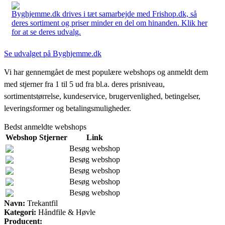
Byghjemme.dk drives i tæt samarbejde med Frishop.dk, så
deres sortiment og priser minder en del om hinanden. Klik her
for at se deres udvalg.
Se udvalget på Byghjemme.dk
Vi har gennemgået de mest populære webshops og anmeldt dem
med stjerner fra 1 til 5 ud fra bl.a. deres prisniveau,
sortimentstørrelse, kundeservice, brugervenlighed, betingelser,
leveringsformer og betalingsmuligheder.
Bedst anmeldte webshops
Webshop
Stjerner
Link
Besøg webshop
Besøg webshop
Besøg webshop
Besøg webshop
Besøg webshop
Navn:
Trekantfil
Kategori:
Håndfile & Høvle
Producent: