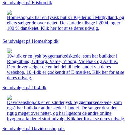
Se udvalget på Frishop.dk
Homeshop.dk har en fysisk butik i Kjellerup i Midtjylland, og
ellers sælger de over nettet. De startede tilbage i 2004, og er
100 % danskejet. Klik her for at se deres udvalg.
Se udvalget på Homeshop.dk
10-4.dk er en jysk byggemarkedskæde, som har butikker i
Ringkøbing, Ulfborg, Varde, Viborg, Videbæk og Aarhus.
Derudover sælger de en hel del til hele landet via deres
webshop. 10-4.dk er godkendt af E-mærket. Klik her for at se
deres udvalg.
Se udvalget på 10-4.dk
Davidsenshop.dk er en sønderjysk byggemarkedskæde, som
også har butikker andre steder i landet. De sælger desuden
rigtig meget over nettet, og har ligesom de andre online
byggemarkeder et stort udvalg. Klik her for at se deres udvalg.
Se udvalget på Davidsenshop.dk