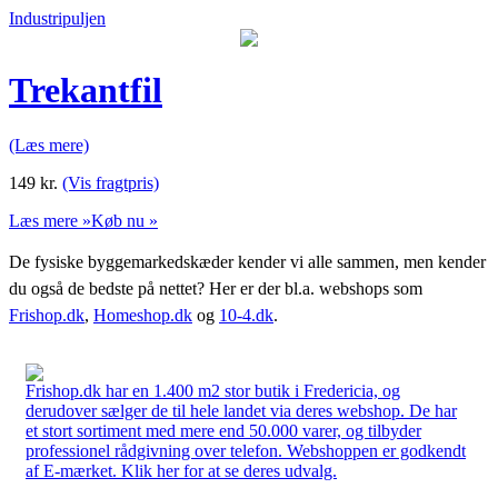
Industripuljen
Trekantfil
(Læs mere)
149
kr.
(Vis fragtpris)
Læs mere »
Køb nu »
De fysiske byggemarkedskæder kender vi alle sammen, men kender
du også de bedste på nettet? Her er der bl.a. webshops som
Frishop.dk
,
Homeshop.dk
og
10-4.dk
.
Frishop.dk har en 1.400 m2 stor butik i Fredericia, og
derudover sælger de til hele landet via deres webshop. De har
et stort sortiment med mere end 50.000 varer, og tilbyder
professionel rådgivning over telefon. Webshoppen er godkendt
af E-mærket. Klik her for at se deres udvalg.