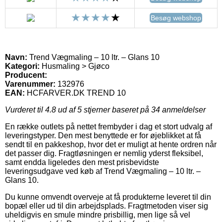
Besøg webshop
Navn:
Trend Vægmaling – 10 ltr. – Glans 10
Kategori:
Husmaling > Gjøco
Producent:
Varenummer:
132976
EAN:
HCFARVER.DK TREND 10
Vurderet til
4.8
ud af 5 stjerner baseret på
34
anmeldelser
En række outlets på nettet frembyder i dag et stort udvalg af
leveringstyper. Den mest benyttede er for øjeblikket at få
sendt til en pakkeshop, hvor det er muligt at hente ordren når
det passer dig. Fragtløsningen er nemlig yderst fleksibel,
samt endda ligeledes den mest prisbevidste
leveringsudgave ved køb af Trend Vægmaling – 10 ltr. –
Glans 10.
Du kunne omvendt overveje at få produkterne leveret til din
bopæl eller ud til din arbejdsplads. Fragtmetoden viser sig
uheldigvis en smule mindre prisbillig, men lige så vel