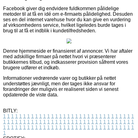
Facebook giver dig endvidere fuldkommen pålidelige
metoder til at få en idé om e-firmaets pålidelighed. Desuden
ses en del internet varehuse hvor du kan give en vurdering
af virksomhedens service, hvilket ligeledes burde tages i
brug til at få et indblik i kundetilfredsheden.
Denne hjemmeside er finansieret af annoncer. Vi har aftaler
med adskillige firmaer på nettet hvori vi præsenterer
butikkernes tilbud, og indkasserer provision såfremt vores
brugere udfører et indkøb.
Informationer vedrørende varer og butikker på nettet
understøttes jævnligt, men der tages ikke ansvar for
forandringer der muligvis er realiseret siden vi senest
opdaterede de viste data.
BITLY:
1
1
1
1
1
1
1
1
1
1
1
1
1
1
1
1
1
1
1
1
1
1
1
1
1
1
1
1
1
1
1
1
1
1
1
1
1
1
1
1
1
1
1
1
1
1
1
1
1
1
1
1
1
1
1
1
1
1
1
1
1
1
1
1
1
1
1
1
1
1
1
1
1
1
1
1
1
1
1
1
1
1
1
1
1
1
1
1
1
1
1
1
1
1
1
1
1
1
1
1