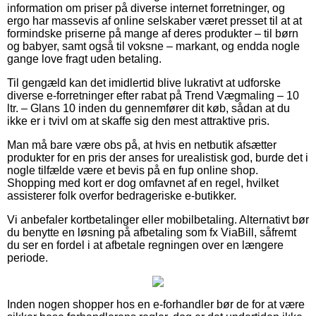
information om priser på diverse internet forretninger, og
ergo har massevis af online selskaber været presset til at at
formindske priserne på mange af deres produkter – til børn
og babyer, samt også til voksne – markant, og endda nogle
gange love fragt uden betaling.
Til gengæld kan det imidlertid blive lukrativt at udforske
diverse e-forretninger efter rabat på Trend Vægmaling – 10
ltr. – Glans 10 inden du gennemfører dit køb, sådan at du
ikke er i tvivl om at skaffe sig den mest attraktive pris.
Man må bare være obs på, at hvis en netbutik afsætter
produkter for en pris der anses for urealistisk god, burde det i
nogle tilfælde være et bevis på en fup online shop.
Shopping med kort er dog omfavnet af en regel, hvilket
assisterer folk overfor bedrageriske e-butikker.
Vi anbefaler kortbetalinger eller mobilbetaling. Alternativt bør
du benytte en løsning på afbetaling som fx ViaBill, såfremt
du ser en fordel i at afbetale regningen over en længere
periode.
Inden nogen shopper hos en e-forhandler bør de for at være