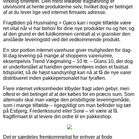
virkelig smertefri. Den mest letkøbte fragtløsning er
utvivlsomt at hente produkterne selv, hvilket dog er betinget
af at du lever lige ved internet firmaets adresse.
Fragttiden på Husmaling > Gjøco kan i nogle tilfælde være
ret vital når vi har behov for dine nye produkter nu og her, og
af den grund er det fuldkommen centralt at vi gransker den
anslåede leveringstid ved det vedkommende produkt.
En stor portion internet varehuse giver muligheden for dag-
til-dag levering på mange af shoppens varenumre,
eksempelvis Trend Vægmaling – 10 ltr. – Glans 10, der dog
er underforstået at handlen gemmenføres inden et fastsat
tidspunkt, så de højst sandsynligt kan nå at få de nye varer
distribueret inden pakkepersonalet har fyraften.
Flere internet virksomheder tilbyder fragt uden gebyr, men
oftest er det betinget af at der købes for en præcis sum. Som
alternativ skal man vælge den prisbilligste leveringsmåde,
som i mange tilfælde – ligegyldigt om man befinder sig tæt
på Esbjerg, Frederikssund eller Sorø – vil være at få
fragtfirmaet til at levere din ordre til en pakkeshop.
Det er særdeles fremkommeligt for enhver at finde