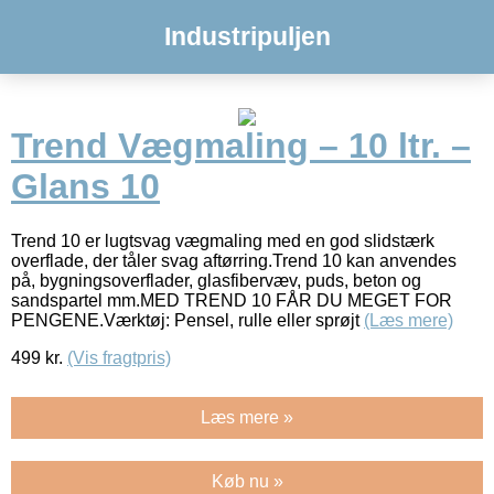
Industripuljen
Trend Vægmaling – 10 ltr. –
Glans 10
Trend 10 er lugtsvag vægmaling med en god slidstærk
overflade, der tåler svag aftørring.Trend 10 kan anvendes
på, bygningsoverflader, glasfibervæv, puds, beton og
sandspartel mm.MED TREND 10 FÅR DU MEGET FOR
PENGENE.Værktøj: Pensel, rulle eller sprøjt
(Læs mere)
499
kr.
(Vis fragtpris)
Læs mere »
Køb nu »