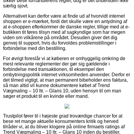
sikker bese forhandlerens regler, dog er det undertiden ikke
særlig sjovt.
Alternativet kan derfor være at finde ud af hvorvidt internet
shoppen er e-mærket, fordi det skulle være en antydning af
at e-shoppen efterkommer de danske regler, tillige med at e-
butikken tit føres tilsyn med af sagkyndige som har megen
viden om vilkårene på området. Desuden giver det dig
genvej til support, hvis du forvoldes problemstillinger i
forbindelse med din bestilling.
For øvrigt foreslår vi at køberen er omhyggelig omkring de
mest relevante reglementer der gør sig gældende i
forbindelse med transaktionen, til eksempel den
ombytningspolitik internet virksomheden anvender. Derfor er
det tilmed vigtigt, at man permanent bibeholder ens faktura,
så man altid vil kunne dokumentere købet af Trend
Vægmaling – 10 ltr. – Glans 10, uden hensyn til om man
søger et produkt til en kvinde eller mand.
Trustpilot fører til i højeste grad troværdige chancer for at
bese ret mange aktuelle konsumenters kritik og herved
tilråder vi, at du bliver klogere på online firmaets ratings af
Trend Vægmaling – 10 ltr. – Glans 10 inden du bestiller.