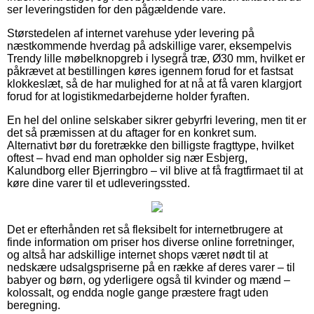
ser leveringstiden for den pågældende vare.
Størstedelen af internet varehuse yder levering på
næstkommende hverdag på adskillige varer, eksempelvis
Trendy lille møbelknopgreb i lysegrå træ, Ø30 mm, hvilket er
påkrævet at bestillingen køres igennem forud for et fastsat
klokkeslæt, så de har mulighed for at nå at få varen klargjort
forud for at logistikmedarbejderne holder fyraften.
En hel del online selskaber sikrer gebyrfri levering, men tit er
det så præmissen at du aftager for en konkret sum.
Alternativt bør du foretrække den billigste fragttype, hvilket
oftest – hvad end man opholder sig nær Esbjerg,
Kalundborg eller Bjerringbro – vil blive at få fragtfirmaet til at
køre dine varer til et udleveringssted.
Det er efterhånden ret så fleksibelt for internetbrugere at
finde information om priser hos diverse online forretninger,
og altså har adskillige internet shops været nødt til at
nedskære udsalgspriserne på en række af deres varer – til
babyer og børn, og yderligere også til kvinder og mænd –
kolossalt, og endda nogle gange præstere fragt uden
beregning.