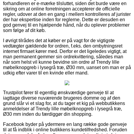
forhandleren er e-mærke tilsluttet, siden det burde være en
sikring om at online forretningen accepterer de officielle
regler, udover at den en gang i mellem kontrolleres af jurister
der har ekspertise inden for reglerne. Dette er desuden en
god genvej til en hjælpende hånd, når du oplever problemer
som følge af dit køb.
I øvrigt tilrådes det at køber er på vagt for de vigtigste
vedtægter gældende for ordren, f.eks. den ombytningsret
internet firmaet kører med. Derfor er det ligeledes vigtigt, at
man permanent gemmer sin ordrekvittering, således man
når som helst vil kunne bevidne sin ordre af Trendy lille
møbelknopgreb i lysegrå træ, Ø30 mm, uanset om man er på
udkig efter varer til en kvinde eller mand.
Trustpilot fører til egentlig ønskværdige genveje til at
iagttage diverse nuværende brugeres domme og af den
grund slår vi et slag for, at du tager et kig på webbutikkens
anmeldelser af Trendy lille møbelknopgreb i lysegrå træ,
Ø30 mm inden du færdiggør din shopping.
Facebook byder på ydermere en lang række gode genveje
til at få indblik i online butikkens kundetilfredshed. Foruden