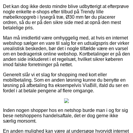
Det kan dog ikke desto mindre blive udbytterigt at efterprøve
nogle enkelte e-shops efter tilbud på Trendy lille
møbelknopgreb i lysegrå træ, Ø30 mm før du placerer
ordren, så du er på den sikre side med at opnå den mest
betalelige pris.
Man må imidlertid være omhyggelig med, at hvis en internet
webshop sælger en vare til salg for en udsalgspris der virker
urealistisk beskeden, bør det i nogle tilfælde være en varsel
om en bedragerisk online webshop. Kortbetalinger er på den
anden side inkluderet i et regelsæt, hvilket sikrer køberen
imod falske forretninger på nettet.
Generelt slår vi et slag for shopping med kort eller
mobilbetaling. Som en anden løsning kunne du benytte en
løsning på afbetaling fra eksempelvis ViaBill, ifald du ser en
fordel i at betale pengene af flere omgange.
Inden nogen shopper hos en netshop burde man i og for sig
bese netshoppens handelsaftale, det er dog gerne ikke
særlig morsomt.
En anden mulighed kan være at undersøge hvorvidt internet