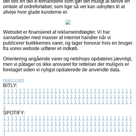
det ses en del e-forhandlere som gør det muligt at skrive en
omtale af ordreforløbet, som lige så vel kan udnyttes til at
afveje hvor glade kunderne er.
Websitet er finansieret af reklameindtægter. Vi har
samarbejder med masser af internet handler når vi
publicerer butikkernes varer, og tager honorar hvis en bruger
fra vores website udfører et indkøb.
Orientering angående varer og netshops opdateres jævnligt,
men vi påtager os ikke ansvaret for rettelser der muligvis er
foretaget siden vi nyligst opdaterede de anvendte data.
reacr.com
BITLY:
1
1
1
1
1
1
1
1
1
1
1
1
1
1
1
1
1
1
1
1
1
1
1
1
1
1
1
1
1
1
1
1
1
1
1
1
1
1
1
1
1
1
1
1
1
1
1
1
1
1
1
1
1
1
1
1
1
1
1
1
1
1
1
1
1
1
1
1
1
1
1
1
1
1
1
1
1
1
1
1
1
1
1
1
1
1
1
1
1
1
1
1
1
1
1
1
1
1
1
1
SPOTIFY:
1
1
1
1
1
1
1
1
1
1
1
1
1
1
1
1
1
1
1
1
1
1
1
1
1
1
1
1
1
1
1
1
1
1
1
1
1
1
1
1
1
1
1
1
1
1
1
1
1
1
1
1
1
1
1
1
1
1
1
1
1
1
1
1
1
1
1
1
1
1
1
1
1
1
1
1
1
1
1
1
1
1
1
1
1
1
1
1
1
1
1
1
1
1
1
1
1
1
1
1