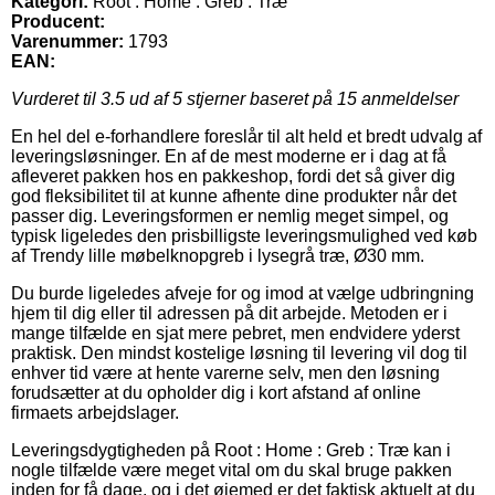
Kategori:
Root : Home : Greb : Træ
Producent:
Varenummer:
1793
EAN:
Vurderet til
3.5
ud af 5 stjerner baseret på
15
anmeldelser
En hel del e-forhandlere foreslår til alt held et bredt udvalg af
leveringsløsninger. En af de mest moderne er i dag at få
afleveret pakken hos en pakkeshop, fordi det så giver dig
god fleksibilitet til at kunne afhente dine produkter når det
passer dig. Leveringsformen er nemlig meget simpel, og
typisk ligeledes den prisbilligste leveringsmulighed ved køb
af Trendy lille møbelknopgreb i lysegrå træ, Ø30 mm.
Du burde ligeledes afveje for og imod at vælge udbringning
hjem til dig eller til adressen på dit arbejde. Metoden er i
mange tilfælde en sjat mere pebret, men endvidere yderst
praktisk. Den mindst kostelige løsning til levering vil dog til
enhver tid være at hente varerne selv, men den løsning
forudsætter at du opholder dig i kort afstand af online
firmaets arbejdslager.
Leveringsdygtigheden på Root : Home : Greb : Træ kan i
nogle tilfælde være meget vital om du skal bruge pakken
inden for få dage, og i det øjemed er det faktisk aktuelt at du