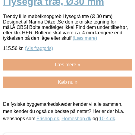
i lysegrå træ, Ø30 mm
Trendy lille møbelknopgreb i lysegrå træ (Ø 30 mm).
Designet af Nanna Ditzel.Se den tekniske tegning for
mål.Â OBS! Bolte medfølger ikke! Find dem under tilbehør,
eller klik HER. Boltene skal være ca. 4 mm længere end
tykkelsen på den låge eller skuff
(Læs mere)
115.56
kr.
(Vis fragtpris)
Læs mere »
Køb nu »
De fysiske byggemarkedskæder kender vi alle sammen,
men kender du også de bedste på nettet? Her er der bl.a.
webshops som
Frishop.dk
,
Homeshop.dk
og
10-4.dk
.