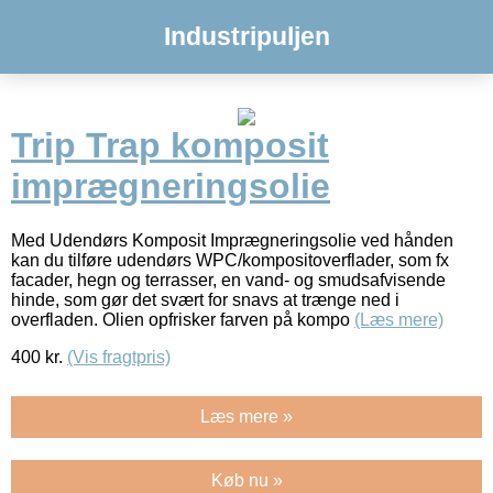
Industripuljen
Trip Trap komposit
imprægneringsolie
Med Udendørs Komposit Imprægneringsolie ved hånden
kan du tilføre udendørs WPC/kompositoverflader, som fx
facader, hegn og terrasser, en vand- og smudsafvisende
hinde, som gør det svært for snavs at trænge ned i
overfladen. Olien opfrisker farven på kompo
(Læs mere)
400
kr.
(Vis fragtpris)
Læs mere »
Køb nu »