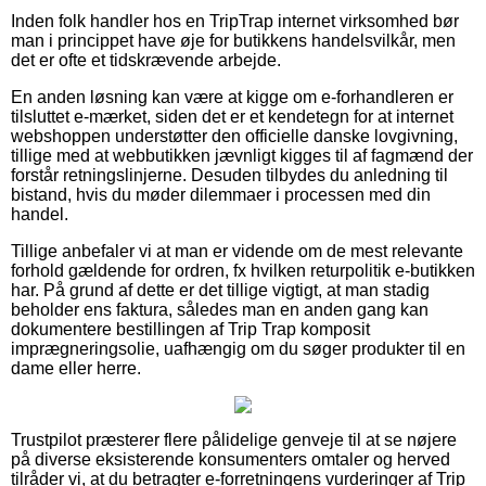
Inden folk handler hos en TripTrap internet virksomhed bør
man i princippet have øje for butikkens handelsvilkår, men
det er ofte et tidskrævende arbejde.
En anden løsning kan være at kigge om e-forhandleren er
tilsluttet e-mærket, siden det er et kendetegn for at internet
webshoppen understøtter den officielle danske lovgivning,
tillige med at webbutikken jævnligt kigges til af fagmænd der
forstår retningslinjerne. Desuden tilbydes du anledning til
bistand, hvis du møder dilemmaer i processen med din
handel.
Tillige anbefaler vi at man er vidende om de mest relevante
forhold gældende for ordren, fx hvilken returpolitik e-butikken
har. På grund af dette er det tillige vigtigt, at man stadig
beholder ens faktura, således man en anden gang kan
dokumentere bestillingen af Trip Trap komposit
imprægneringsolie, uafhængig om du søger produkter til en
dame eller herre.
Trustpilot præsterer flere pålidelige genveje til at se nøjere
på diverse eksisterende konsumenters omtaler og herved
tilråder vi, at du betragter e-forretningens vurderinger af Trip