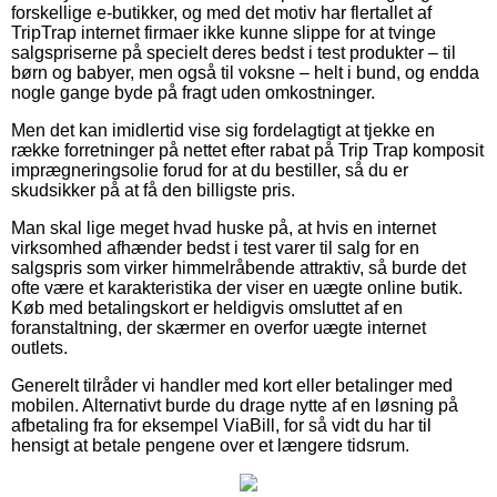
forskellige e-butikker, og med det motiv har flertallet af
TripTrap internet firmaer ikke kunne slippe for at tvinge
salgspriserne på specielt deres bedst i test produkter – til
børn og babyer, men også til voksne – helt i bund, og endda
nogle gange byde på fragt uden omkostninger.
Men det kan imidlertid vise sig fordelagtigt at tjekke en
række forretninger på nettet efter rabat på Trip Trap komposit
imprægneringsolie forud for at du bestiller, så du er
skudsikker på at få den billigste pris.
Man skal lige meget hvad huske på, at hvis en internet
virksomhed afhænder bedst i test varer til salg for en
salgspris som virker himmelråbende attraktiv, så burde det
ofte være et karakteristika der viser en uægte online butik.
Køb med betalingskort er heldigvis omsluttet af en
foranstaltning, der skærmer en overfor uægte internet
outlets.
Generelt tilråder vi handler med kort eller betalinger med
mobilen. Alternativt burde du drage nytte af en løsning på
afbetaling fra for eksempel ViaBill, for så vidt du har til
hensigt at betale pengene over et længere tidsrum.