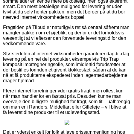
somme tider en kende mere bekostelig, men også ekstremt
smart. Den mest betalelige mulighed for levering er uden
tvivl at du selv henter pakken, men det beroer på at du bor
nærved internet virksomhedens bopæl.
Fragttiden på Tilbud er naturligvis ret så central såfremt man
mangler pakken om et øjeblik, og derfor er det forholdsvis
væsentligt at vi efterser den forventede leveringstid for den
vedkommende vare.
Størstedelen af internet virksomheder garanterer dag-til-dag
levering på en hel del produkter, eksempelvis Trip Trap
komposit imprægneringsolie, som imidlertid forudsætter at
der bestilles forinden et givent klokkeslæt, sådan at de kan
nå at få produkterne ekspederet inden lagermedarbejderne
drager hjemad.
Flere internet forretninger yder gratis fragt, men oftest kun
når man handler for en fastsat pris. Desuden kunne man
overveje den billigste mulighed for fragt, som tit – uafhængig
om man er i Randers, Middelfart eller Gilleleje – vil blive at
få leveret dine produkter til et udleveringssted.
Det er yderst enkelt for folk at lave prissammenligning hos