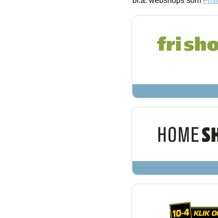
bl.a. webshops som
Fris