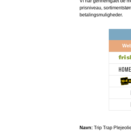
Vi har gennemgået de mes
prisniveau, sortimentstø
betalingsmuligheder.
We
Navn:
Trip Trap Plejeoli