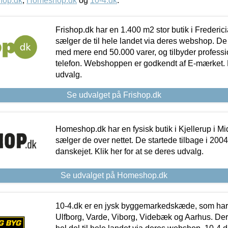
hop.dk
,
Homeshop.dk
og
10-4.dk
.
Frishop.dk har en 1.400 m2 stor butik i Frederic
sælger de til hele landet via deres webshop. De h
med mere end 50.000 varer, og tilbyder professi
telefon. Webshoppen er godkendt af E-mærket. Kl
udvalg.
Se udvalget på Frishop.dk
Homeshop.dk har en fysisk butik i Kjellerup i Mid
sælger de over nettet. De startede tilbage i 200
danskejet. Klik her for at se deres udvalg.
Se udvalget på Homeshop.dk
10-4.dk er en jysk byggemarkedskæde, som har 
Ulfborg, Varde, Viborg, Videbæk og Aarhus. De