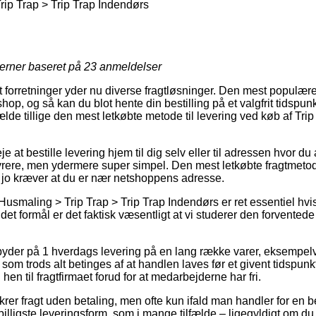
ip Trap > Trip Trap Indendørs
jerner baseret på
23
anmeldelser
forretninger yder nu diverse fragtløsninger. Den mest populære
hop, og så kan du blot hente din bestilling på et valgfrit tidspunk
ælde tillige den mest letkøbte metode til levering ved køb af Trip
e at bestille levering hjem til dig selv eller til adressen hvor d
yrere, men ydermere super simpel. Den mest letkøbte fragtmetod
 jo kræver at du er nær netshoppens adresse.
Husmaling > Trip Trap > Trip Trap Indendørs er ret essentiel hvi
 formål er det faktisk væsentligt at vi studerer den forventede 
der på 1 hverdags levering på en lang række varer, eksempelvi
som trods alt betinges af at handlen laves før et givent tidspunk
n hen til fragtfirmaet forud for at medarbejderne har fri.
ikrer fragt uden betaling, men ofte kun ifald man handler for en
illigste leveringsform, som i mange tilfælde – ligegyldigt om d