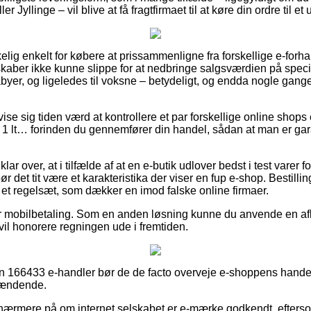
 Jyllinge – vil blive at få fragtfirmaet til at køre din ordre til et
kelig enkelt for købere at prissammenligne fra forskellige e-forha
kaber ikke kunne slippe for at nedbringe salgsværdien på specie
abyer, og ligeledes til voksne – betydeligt, og endda nogle gang
vise sig tiden værd at kontrollere et par forskellige online shops 
– 1 lt… forinden du gennemfører din handel, sådan at man er ga
lar over, at i tilfælde af at en e-butik udlover bedst i test varer f
r det tit være et karakteristika der viser en fup e-shop. Bestilli
 et regelsæt, som dækker en imod falske online firmaer.
ler mobilbetaling. Som en anden løsning kunne du anvende en a
u vil honorere regningen ude i fremtiden.
 en 166433 e-handler bør de de facto overveje e-shoppens handel
pændende.
 nærmere på om internet selskabet er e-mærke godkendt, efters