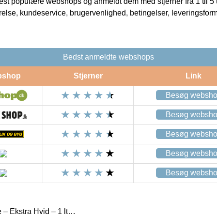
t populære webshops og anmeldt dem med stjerner fra 1 til 5 ud
rrelse, kundeservice, brugervenlighed, betingelser, leveringsfor
Bedst anmeldte webshops
bshop
Stjerner
Link
Besøg websh
Besøg websh
Besøg websh
Besøg websh
Besøg websh
e – Ekstra Hvid – 1 lt…