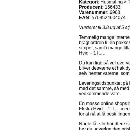
Kategori:
Husmaling > Tr
Producent:
166433
Varenummer:
6968
EAN:
5708524604074
Vurderet til
3.8
ud af 5 st
Temmelig mange internet 
bragt ordren til en pakkes
simpel, samt i mange tilf
Hvid – 1 lt….
Du kan lige så vel overvej
bliver desværre et hak d
selv henter varerne, som
Leveringstidspunktet på 
med det samme, så med det
vedkommende vare.
En masse online shops by
Ekstra Hvid – 1 lt…, men 
for at nå at få bestillinge
Nogle få e-forhandlere s
bør du udvælge den prisb