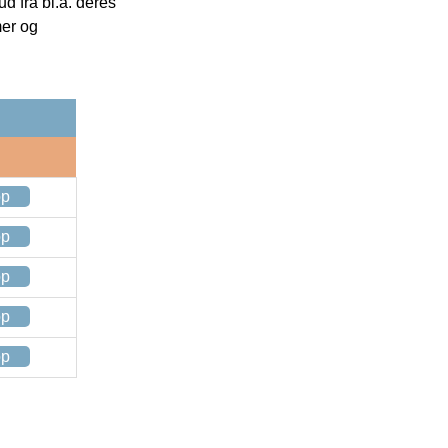
 fra bl.a. deres
mer og
op
op
op
op
op