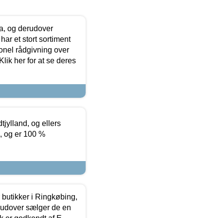
ia, og derudover
ar et stort sortiment
onel rådgivning over
ik her for at se deres
tjylland, og ellers
4, og er 100 %
butikker i Ringkøbing,
rudover sælger de en