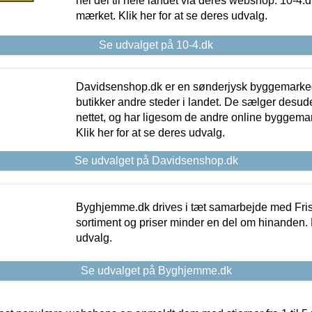
hel del til hele landet via deres webshop. 10-4.d
mærket. Klik her for at se deres udvalg.
Se udvalget på 10-4.dk
Davidsenshop.dk er en sønderjysk byggemark
butikker andre steder i landet. De sælger desud
nettet, og har ligesom de andre online byggemar
Klik her for at se deres udvalg.
Se udvalget på Davidsenshop.dk
Byghjemme.dk drives i tæt samarbejde med Fris
sortiment og priser minder en del om hinanden. K
udvalg.
Se udvalget på Byghjemme.dk