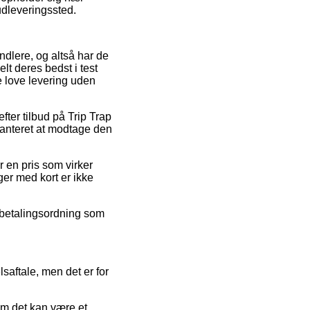
 udleveringssted.
ndlere, og altså har de
lt deres bedst i test
e love levering uden
efter tilbud på Trip Trap
ranteret at modtage den
or en pris som virker
nger med kort er ikke
fbetalingsordning som
saftale, men det er for
om det kan være et