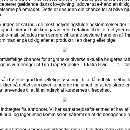
ccepterer gældende dansk lovgivning, udover at e-handlen tit kig
erne på området. Dette er desuden din chance for at blive hjulp
.
 kunden er sat ind i de mest betydningsfulde bestemmelser der i
ghed internet butikken garanterer. I relation til det er det yderme
 på e-mail, således man senere vil kunne bevidne handlen af Tri
om man er på udkig efter et produkt til en dreng eller pige.
l fortræffelige chancer for at granske diverse aktuelle brugeres rat
ingens vurderinger af Trip Trap Plejeolie – Ekstra Hvid – 1 lt… f
i højeste grad fortræffelige løsninger til at få indblik i netbuti
utikker på nettet som giver kunderne mulighed for at registrere e
n anvendes til at få et indtryk af kundernes tilfredshed.
af indtægter fra annoncer. Vi har samarbejdsaftaler med et hav a
tilbud, og tager imod kommission såfremt en af de besøgende på
online firmaer værnes om løbende, men vi kan desværre ikke ga