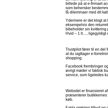
billede på at e-firmaet a
som behersker bestemmels
få dilemmaer med dit køb
Ydermere er det klogt at
eksempelvis den returretti
bibeholder sin kvittering
Hvid – 1 lt…, ligegyldigt 
Trustpilot fører til en de
at du iagttager e-forretn
shopping.
Facebook frembringer også 
øvrigt møder vi faktisk b
service, som ligeledes ka
Websitet er finansieret 
præsenterer butikkernes 
køb.
Fakta omkring tilbud og 