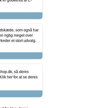
k er godkendt af E-
edskæde, som også har
en rigtig meget over
keder et stort udvalg.
hop.dk, så deres
lik her for at se deres