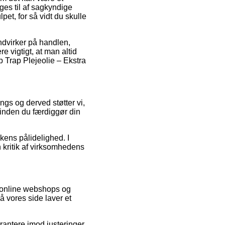
ges til af sagkyndige
et, for så vidt du skulle
ndvirker på handlen,
re vigtigt, at man altid
p Trap Plejeolie – Ekstra
ings og derved støtter vi,
orinden du færdiggør din
kkens pålidelighed. I
n kritik af virksomhedens
f online webshops og
 vores side laver et
rantere imod justeringer