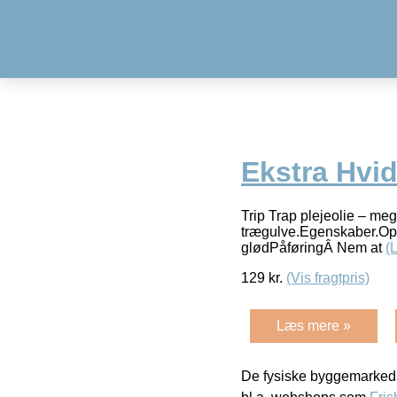
Ekstra Hvid
Trip Trap plejeolie – meg
trægulve.Egenskaber.Opfr
glødPåføringÂ Nem at
(
129
kr.
(Vis fragtpris)
Læs mere »
De fysiske byggemarkeds