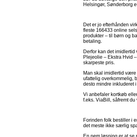
Helsingør, Sønderborg eller
Det er jo efterhånden vir
fleste 166433 online sels
produkter – til børn og b
betaling.
Derfor kan det imidlertid 
Plejeolie – Ekstra Hvid 
skarpeste pris.
Man skal imidlertid være k
ufattelig overkommelig, bø
desto mindre inkluderet i
Vi anbefaler kortkøb el
f.eks. ViaBill, såfremt d
Forinden folk bestiller i
det meste ikke særlig s
En nem løsning er at se