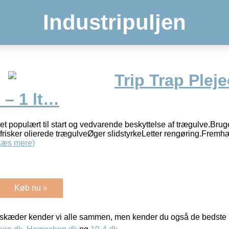
Industripuljen
Trip Trap Pleje
 – 1 lt…
et populært til start og vedvarende beskyttelse af trægulve.Bruge
isker olierede trægulveØger slidstyrkeLetter rengøring.Fremhæ
Læs mere)
Køb nu »
kæder kender vi alle sammen, men kender du også de bedste p