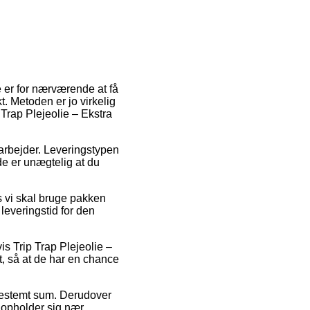
 er for nærværende at få
t. Metoden er jo virkelig
 Trap Plejeolie – Ekstra
u arbejder. Leveringstypen
e er unægtelig at du
s vi skal bruge pakken
leveringstid for den
s Trip Trap Plejeolie –
t, så at de har en chance
 bestemt sum. Derudover
u opholder sig nær