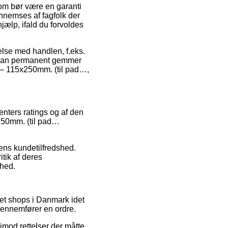
som bør være en garanti
gennemses af fagfolk der
jælp, ifald du forvoldes
else med handlen, f.eks.
at man permanent gemmer
d – 115x250mm. (til pad…,
enters ratings og af den
x250mm. (til pad…
ens kundetilfredshed.
tik af deres
shed.
net shops i Danmark idet
 gennemfører en ordre.
imod rettelser der måtte