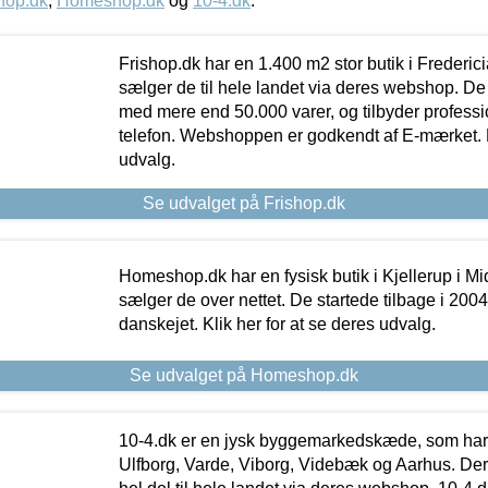
hop.dk
,
Homeshop.dk
og
10-4.dk
.
Frishop.dk har en 1.400 m2 stor butik i Frederic
sælger de til hele landet via deres webshop. De h
med mere end 50.000 varer, og tilbyder professi
telefon. Webshoppen er godkendt af E-mærket. Kl
udvalg.
Se udvalget på Frishop.dk
Homeshop.dk har en fysisk butik i Kjellerup i Mid
sælger de over nettet. De startede tilbage i 200
danskejet. Klik her for at se deres udvalg.
Se udvalget på Homeshop.dk
10-4.dk er en jysk byggemarkedskæde, som har 
Ulfborg, Varde, Viborg, Videbæk og Aarhus. De