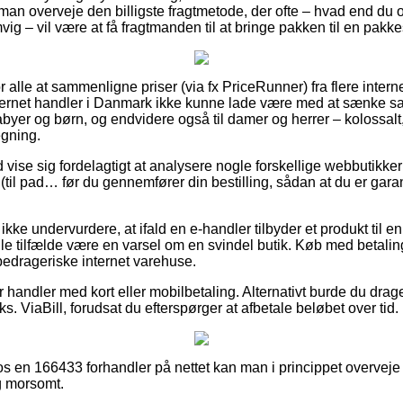
man overveje den billigste fragtmetode, der ofte – hvad end du 
mvig – vil være at få fragtmanden til at bringe pakken til en pakk
or alle at sammenligne priser (via fx PriceRunner) fra flere interne
nternet handler i Danmark ikke kunne lade være med at sænke s
 babyer og børn, og endvidere også til damer og herrer – kolossa
egning.
d vise sig fordelagtigt at analysere nogle forskellige webbutikker
il pad… før du gennemfører din bestilling, sådan at du er garan
ke undervurdere, at ifald en e-handler tilbyder et produkt til en
nogle tilfælde være en varsel om en svindel butik. Køb med betalin
bedrageriske internet varehuse.
or handler med kort eller mobilbetaling. Alternativt burde du drage
ks. ViaBill, forudsat du efterspørger at afbetale beløbet over tid.
s en 166433 forhandler på nettet kan man i princippet overveje
ig morsomt.