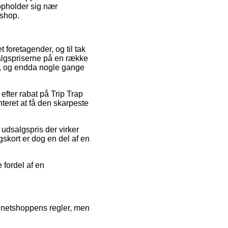
opholder sig nær
eshop.
t foretagender, og til tak
algspriserne på en række
lt, og endda nogle gange
 efter rabat på Trip Trap
teret at få den skarpeste
 udsalgspris der virker
gskort er dog en del af en
 fordel af en
 netshoppens regler, men