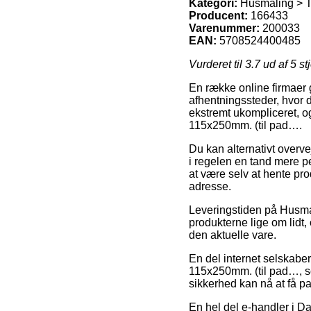
Kategori:
Husmaling > T
Producent:
166433
Varenummer:
200033
EAN:
5708524400485
Vurderet til
3.7
ud af 5 st
En række online firmaer g
afhentningssteder, hvor 
ekstremt ukompliceret, o
115x250mm. (til pad….
Du kan alternativt overve
i regelen en tand mere p
at være selv at hente pro
adresse.
Leveringstiden på Husmali
produkterne lige om lidt
den aktuelle vare.
En del internet selskabe
115x250mm. (til pad…, so
sikkerhed kan nå at få pa
En hel del e-handler i Da