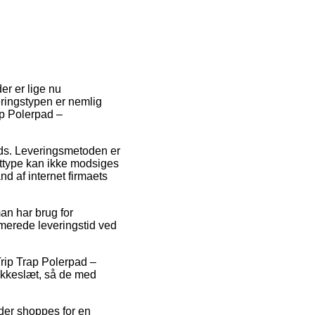
er er lige nu
eringstypen er nemlig
ap Polerpad –
plads. Leveringsmetoden er
gttype kan ikke modsiges
nd af internet firmaets
man har brug for
imerede leveringstid ved
Trip Trap Polerpad –
lokkeslæt, så de med
 der shoppes for en