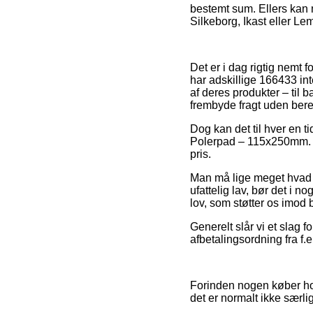
bestemt sum. Ellers kan 
Silkeborg, Ikast eller Le
Det er i dag rigtig nemt f
har adskillige 166433 i
af deres produkter – til
frembyde fragt uden ber
Dog kan det til hver en ti
Polerpad – 115x250mm. (t
pris.
Man må lige meget hvad ik
ufattelig lav, bør det i 
lov, som støtter os imod 
Generelt slår vi et slag f
afbetalingsordning fra f.e
Forinden nogen køber ho
det er normalt ikke særl