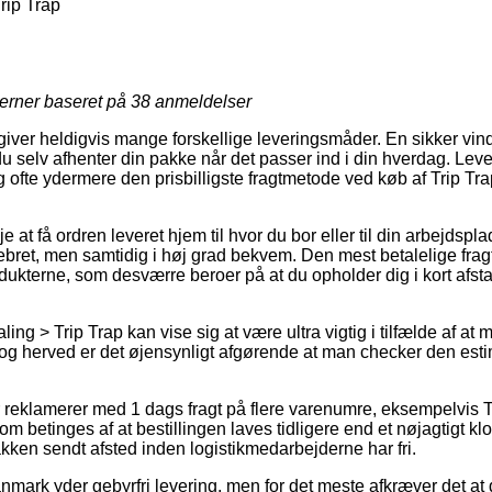
rip Trap
jerner baseret på
38
anmeldelser
iver heldigvis mange forskellige leveringsmåder. En sikker vind
du selv afhenter din pakke når det passer ind i din hverdag. Lev
g ofte ydermere den prisbilligste fragtmetode ved køb af Trip Tr
je at få ordren leveret hjem til hvor du bor eller til din arbejds
ebret, men samtidig i høj grad bekvem. Den mest betalelige fra
dukterne, som desværre beroer på at du opholder dig i kort afsta
ng > Trip Trap kan vise sig at være ultra vigtig i tilfælde af at 
, og herved er det øjensynligt afgørende at man checker den est
r reklamerer med 1 dags fragt på flere varenumre, eksempelvis 
m betinges af at bestillingen laves tidligere end et nøjagtigt k
kken sendt afsted inden logistikmedarbejderne har fri.
nmark yder gebyrfri levering, men for det meste afkræver det at