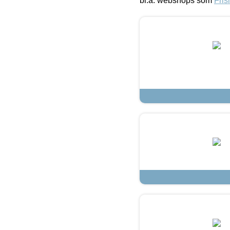
bl.a. webshops som
Fris