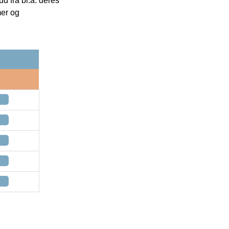
 fra bl.a. deres
mer og