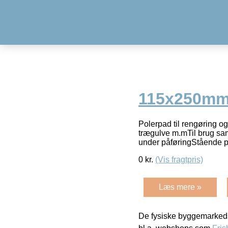
115x250mm.
Polerpad til rengøring og
trægulve m.mTil brug sa
under påføringStående p
0
kr.
(Vis fragtpris)
Læs mere »
De fysiske byggemarkeds