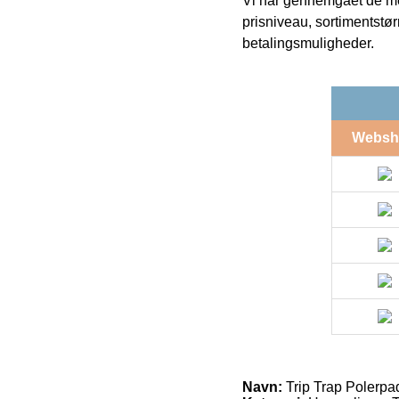
Vi har gennemgået de mes
prisniveau, sortimentstø
betalingsmuligheder.
Websh
Navn:
Trip Trap Polerpa