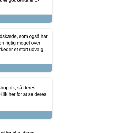
k er godkendt af E-
edskæde, som også har
en rigtig meget over
keder et stort udvalg.
hop.dk, så deres
lik her for at se deres