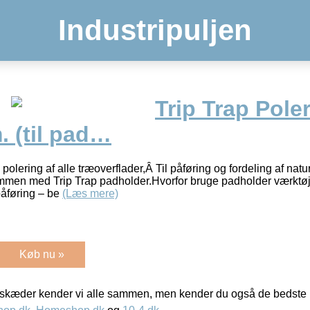
Industripuljen
Trip Trap Pole
 (til pad…
 polering af alle træoverflader,Â Til påføring og fordeling af nat
mmen med Trip Trap padholder.Hvorfor bruge padholder værktø
åføring – be
(Læs mere)
Køb nu »
kæder kender vi alle sammen, men kender du også de bedste p