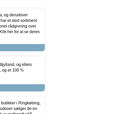
ia, og derudover
ar et stort sortiment
onel rådgivning over
ik her for at se deres
tjylland, og ellers
4, og er 100 %
butikker i Ringkøbing,
rudover sælger de en