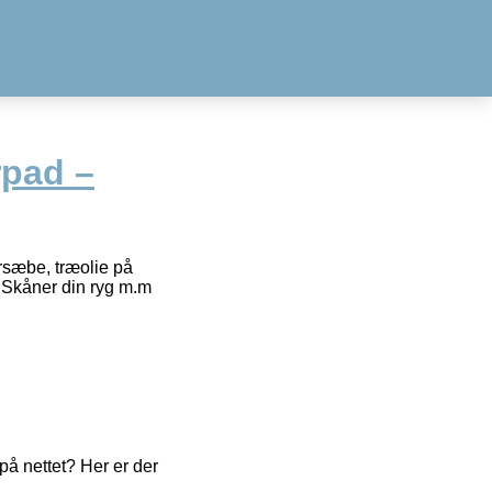
rpad –
ursæbe, træolie på
jSkåner din ryg m.m
å nettet? Her er der