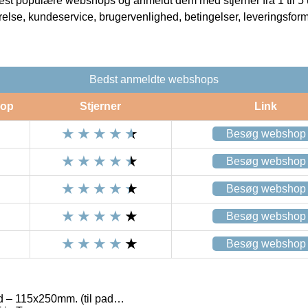
t populære webshops og anmeldt dem med stjerner fra 1 til 5 ud
rrelse, kundeservice, brugervenlighed, betingelser, leveringsfor
Bedst anmeldte webshops
op
Stjerner
Link
Besøg webshop
Besøg webshop
Besøg webshop
Besøg webshop
Besøg webshop
d – 115x250mm. (til pad…