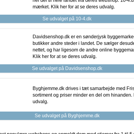
hel del til hele landet via deres webshop. 10-4.d
mærket. Klik her for at se deres udvalg.
Se udvalget på 10-4.dk
Davidsenshop.dk er en sønderjysk byggemark
butikker andre steder i landet. De sælger desud
nettet, og har ligesom de andre online byggemar
Klik her for at se deres udvalg.
Se udvalget på Davidsenshop.dk
Byghjemme.dk drives i tæt samarbejde med Fris
sortiment og priser minder en del om hinanden. K
udvalg.
Se udvalget på Byghjemme.dk