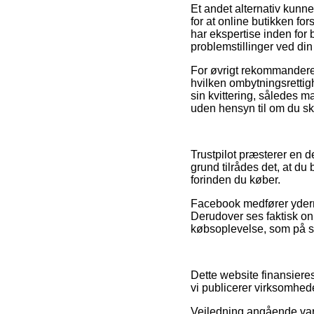
Et andet alternativ kunn
for at online butikken for
har ekspertise inden for 
problemstillinger ved di
For øvrigt rekommanderer
hvilken ombytningsrettig
sin kvittering, således 
uden hensyn til om du ska
Trustpilot præsterer en d
grund tilrådes det, at d
forinden du køber.
Facebook medfører yderme
Derudover ses faktisk on
købsoplevelse, som på sa
Dette website finansiere
vi publicerer virksomhed
Vejledning angående vare