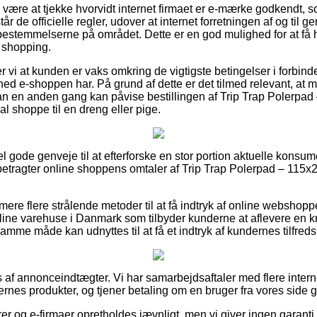
e være at tjekke hvorvidt internet firmaet er e-mærke godkendt, 
står de officielle regler, udover at internet forretningen af og til 
bestemmelserne på området. Dette er en god mulighed for at få h
n shopping.
 vi at kunden er vaks omkring de vigtigste betingelser i forbind
hed e-shoppen har. På grund af dette er det tilmed relevant, 
man en anden gang kan påvise bestillingen af Trip Trap Polerpa
l shoppe til en dreng eller pige.
el gode genveje til at efterforske en stor portion aktuelle konsum
u betragter online shoppens omtaler af Trip Trap Polerpad – 115
re flere strålende metoder til at få indtryk af online webshopp
line varehuse i Danmark som tilbyder kunderne at aflevere en kri
mme måde kan udnyttes til at få et indtryk af kundernes tilfred
s af annonceindtægter. Vi har samarbejdsaftaler med flere inter
ernes produkter, og tjener betaling om en bruger fra vores side
r og e-firmaer opretholdes jævnligt, men vi giver ingen garanti 