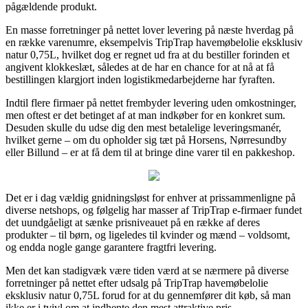
pågældende produkt.
En masse forretninger på nettet lover levering på næste hverdag på
en række varenumre, eksempelvis TripTrap havemøbelolie eksklusiv
natur 0,75L, hvilket dog er regnet ud fra at du bestiller forinden et
angivent klokkeslæt, således at de har en chance for at nå at få
bestillingen klargjort inden logistikmedarbejderne har fyraften.
Indtil flere firmaer på nettet frembyder levering uden omkostninger,
men oftest er det betinget af at man indkøber for en konkret sum.
Desuden skulle du udse dig den mest betalelige leveringsmanér,
hvilket gerne – om du opholder sig tæt på Horsens, Nørresundby
eller Billund – er at få dem til at bringe dine varer til en pakkeshop.
Det er i dag vældig gnidningsløst for enhver at prissammenligne på
diverse netshops, og følgelig har masser af TripTrap e-firmaer fundet
det uundgåeligt at sænke prisniveauet på en række af deres
produkter – til børn, og ligeledes til kvinder og mænd – voldsomt,
og endda nogle gange garantere fragtfri levering.
Men det kan stadigvæk være tiden værd at se nærmere på diverse
forretninger på nettet efter udsalg på TripTrap havemøbelolie
eksklusiv natur 0,75L forud for at du gennemfører dit køb, så man
ikke er i tvivl om at indhente den mest attraktive pris.