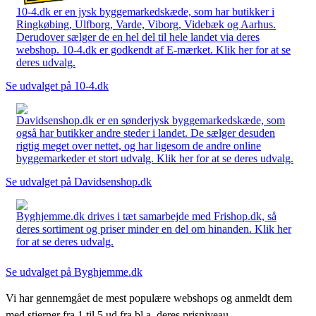
10-4.dk er en jysk byggemarkedskæde, som har butikker i
Ringkøbing, Ulfborg, Varde, Viborg, Videbæk og Aarhus.
Derudover sælger de en hel del til hele landet via deres
webshop. 10-4.dk er godkendt af E-mærket. Klik her for at se
deres udvalg.
Se udvalget på 10-4.dk
Davidsenshop.dk er en sønderjysk byggemarkedskæde, som
også har butikker andre steder i landet. De sælger desuden
rigtig meget over nettet, og har ligesom de andre online
byggemarkeder et stort udvalg. Klik her for at se deres udvalg.
Se udvalget på Davidsenshop.dk
Byghjemme.dk drives i tæt samarbejde med Frishop.dk, så
deres sortiment og priser minder en del om hinanden. Klik her
for at se deres udvalg.
Se udvalget på Byghjemme.dk
Vi har gennemgået de mest populære webshops og anmeldt dem
med stjerner fra 1 til 5 ud fra bl.a. deres prisniveau,