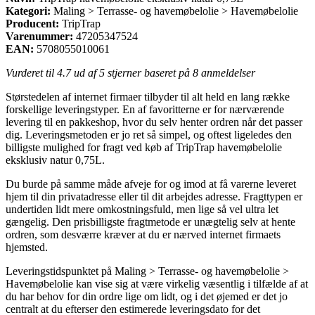
Kategori:
Maling > Terrasse- og havemøbelolie > Havemøbelolie
Producent:
TripTrap
Varenummer:
47205347524
EAN:
5708055010061
Vurderet til
4.7
ud af 5 stjerner baseret på
8
anmeldelser
Størstedelen af internet firmaer tilbyder til alt held en lang række
forskellige leveringstyper. En af favoritterne er for nærværende
levering til en pakkeshop, hvor du selv henter ordren når det passer
dig. Leveringsmetoden er jo ret så simpel, og oftest ligeledes den
billigste mulighed for fragt ved køb af TripTrap havemøbelolie
eksklusiv natur 0,75L.
Du burde på samme måde afveje for og imod at få varerne leveret
hjem til din privatadresse eller til dit arbejdes adresse. Fragttypen er
undertiden lidt mere omkostningsfuld, men lige så vel ultra let
gængelig. Den prisbilligste fragtmetode er unægtelig selv at hente
ordren, som desværre kræver at du er nærved internet firmaets
hjemsted.
Leveringstidspunktet på Maling > Terrasse- og havemøbelolie >
Havemøbelolie kan vise sig at være virkelig væsentlig i tilfælde af at
du har behov for din ordre lige om lidt, og i det øjemed er det jo
centralt at du efterser den estimerede leveringsdato for det