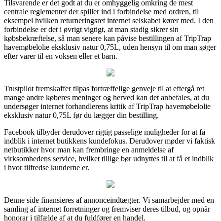
Tilsvarende er det godt at du er omhyggelig omkring de mest
centrale reglementer der spiller ind i forbindelse med ordren, til
eksempel hvilken returneringsret internet selskabet kører med. I den
forbindelse er det i øvrigt vigtigt, at man stadig sikrer sin
købsbekræftelse, så man senere kan påvise bestillingen af TripTrap
havemøbelolie eksklusiv natur 0,75L, uden hensyn til om man søger
efter varer til en voksen eller et barn.
Trustpilot fremskaffer tilpas fortræffelige genveje til at eftergå ret
mange andre køberes meninger og herved kan det anbefales, at du
undersøger internet forhandlerens kritik af TripTrap havemøbelolie
eksklusiv natur 0,75L før du lægger din bestilling.
Facebook tilbyder derudover rigtig passelige muligheder for at få
indblik i internet butikkens kundefokus. Derudover møder vi faktisk
netbutikker hvor man kan frembringe en anmeldelse af
virksomhedens service, hvilket tillige bør udnyttes til at få et indblik
i hvor tilfredse kunderne er.
Denne side finansieres af annonceindtægter. Vi samarbejder med en
samling af internet forretninger og fremviser deres tilbud, og opnår
honorar i tilfælde af at du fuldfører en handel.