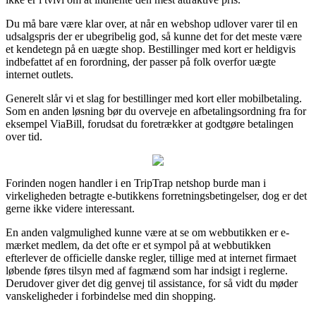
Du må bare være klar over, at når en webshop udlover varer til en
udsalgspris der er ubegribelig god, så kunne det for det meste være
et kendetegn på en uægte shop. Bestillinger med kort er heldigvis
indbefattet af en forordning, der passer på folk overfor uægte
internet outlets.
Generelt slår vi et slag for bestillinger med kort eller mobilbetaling.
Som en anden løsning bør du overveje en afbetalingsordning fra for
eksempel ViaBill, forudsat du foretrækker at godtgøre betalingen
over tid.
Forinden nogen handler i en TripTrap netshop burde man i
virkeligheden betragte e-butikkens forretningsbetingelser, dog er det
gerne ikke videre interessant.
En anden valgmulighed kunne være at se om webbutikken er e-
mærket medlem, da det ofte er et sympol på at webbutikken
efterlever de officielle danske regler, tillige med at internet firmaet
løbende føres tilsyn med af fagmænd som har indsigt i reglerne.
Derudover giver det dig genvej til assistance, for så vidt du møder
vanskeligheder i forbindelse med din shopping.