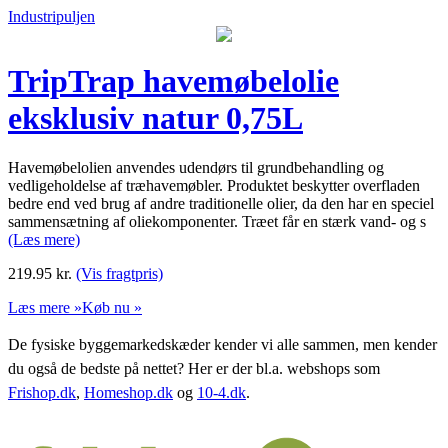
Industripuljen
TripTrap havemøbelolie
eksklusiv natur 0,75L
Havemøbelolien anvendes udendørs til grundbehandling og
vedligeholdelse af træhavemøbler. Produktet beskytter overfladen
bedre end ved brug af andre traditionelle olier, da den har en speciel
sammensætning af oliekomponenter. Træet får en stærk vand- og s
(Læs mere)
219.95
kr.
(Vis fragtpris)
Læs mere »
Køb nu »
De fysiske byggemarkedskæder kender vi alle sammen, men kender
du også de bedste på nettet? Her er der bl.a. webshops som
Frishop.dk
,
Homeshop.dk
og
10-4.dk
.