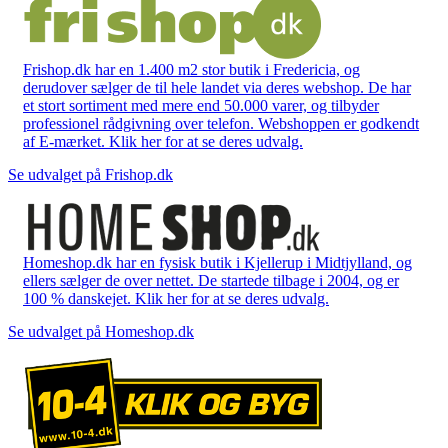
Frishop.dk har en 1.400 m2 stor butik i Fredericia, og
derudover sælger de til hele landet via deres webshop. De har
et stort sortiment med mere end 50.000 varer, og tilbyder
professionel rådgivning over telefon. Webshoppen er godkendt
af E-mærket. Klik her for at se deres udvalg.
Se udvalget på Frishop.dk
Homeshop.dk har en fysisk butik i Kjellerup i Midtjylland, og
ellers sælger de over nettet. De startede tilbage i 2004, og er
100 % danskejet. Klik her for at se deres udvalg.
Se udvalget på Homeshop.dk