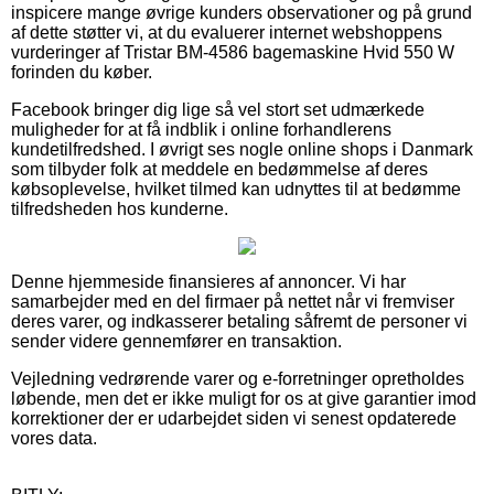
inspicere mange øvrige kunders observationer og på grund
af dette støtter vi, at du evaluerer internet webshoppens
vurderinger af Tristar BM-4586 bagemaskine Hvid 550 W
forinden du køber.
Facebook bringer dig lige så vel stort set udmærkede
muligheder for at få indblik i online forhandlerens
kundetilfredshed. I øvrigt ses nogle online shops i Danmark
som tilbyder folk at meddele en bedømmelse af deres
købsoplevelse, hvilket tilmed kan udnyttes til at bedømme
tilfredsheden hos kunderne.
Denne hjemmeside finansieres af annoncer. Vi har
samarbejder med en del firmaer på nettet når vi fremviser
deres varer, og indkasserer betaling såfremt de personer vi
sender videre gennemfører en transaktion.
Vejledning vedrørende varer og e-forretninger opretholdes
løbende, men det er ikke muligt for os at give garantier imod
korrektioner der er udarbejdet siden vi senest opdaterede
vores data.