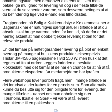
omkostningsfuld, men derudover ekstremt let. Den mest
betalelige mulighed for levering vil dog i de fleste tilfælde
være at du selv henter varerne, som desværre betinges af at
du befinder dig lige ved e-handlens tilholdssted.
Fragtperioden på Bolig > Køkkenudstyr > Køkkenmaskiner >
Bagemaskiner er naturligvis særligt aktuel i tilfælde af at du
absolut skal bruge varerne inden for kort tid, så derfor er det
nemlig aktuelt at man dobbelttjekker leveringstiden for det
relevante produkt.
En del firmaer på nettet garanterer levering på blot en enkelt
hverdag på mange af butikkens produkter, eksempelvis
Tristar BM-4586 bagemaskine Hvid 550 W, men husk at det
regnes ud fra at ordren lægges forinden et besluttet
klokkeslæt, med det formål at de har en chance for at nå at få
produkterne ekspederet før medarbejderne har fyraften.
Flere webshops lover portofri fragt, men i mange tilfælde er
det forudsat at der købes for en præcis sum. Som alternativ
kunne du beslutte sig for den billigste form for levering, der i
mange tilfælde – uanset om man opholder sig nær
Hørsholm, Ikast eller Sorø – vil være at få leveret
produkterne til en pakkeshop.