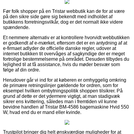
Før folk shopper på en Tristar webbutik kan de for at være
på den sikre side gøre sig bekendt med indholdet af
butikkens forretningsvilkår, dog er det normalt ikke videre
spændende.
Et nemmere alternativ er at kontrollere hvorvidt webbutikken
er godkendt af e-mærket, eftersom det er en antydning af at
e-firmaet adlyder de officielle danske regler, udover at
internet butikken tit overvåges af sagkyndige der er meget
fortrolige bestemmelserne på området. Desuden tilbydes du
lejlighed til at få assistance, hvis du møder besvær som
følge af din ordre.
Herudover går vi ind for at køberen er omhyggelig omkring
de primære retningslinjer gældende for ordren, som for
eksempel hvilken ombytningspolitik shoppen tilsikrer. På
grund af dette er det ydermere vigtigt, at man stadigvæk
sikrer ens kvittering, således man i fremtiden vil kunne
bevidne handlen af Tristar BM-4586 bagemaskine Hvid 550
W, hvad end du er mand eller kvinde.
Trustpilot bringer dig helt ønskværdige muligheder for at