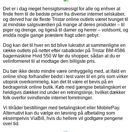
Det er i dag meget hensigtsmæssigt for alle og enhver at
finde frem til de bedste priser fra diverse internet selskaber,
og derved har de fleste Tristar online outlets været tvunget til
at mindske salgsværdien på mange af deres produkter – til
piger og drenge, og ligeså til damer og herrer – voldsomt, og
endda nogle gange præstere fragt uden gebyr.
Dog kan det til hver en tid blive lukrativt at sammenligne en
række outlets på nettet efter rabatkoder på Tristar BM-4586
bagemaskine Hvid 550 W før du shopper, sådan at du er
velinformeret til at modtage den billigste pris.
Du bør ikke desto mindre være omhyggelig med, at ifald en
online shop forhandler bedst i test varer til en pris som virker
utopisk overkommelig, kan det tit være et bevis på en
bedragerisk online butik. Køb med gængse betalingskort er
heldigvis dækket ind under en retningslinje, hvilket dækker
folk overfor svindlende internet forretninger.
Vi tilråder bestillinger med betalingskort eller MobilePay.
Alternativt kan du vælge en løsning på afbetaling som
eksempelvis ViaBill, hvis du hellere vil godtgøre pengene
over tid.