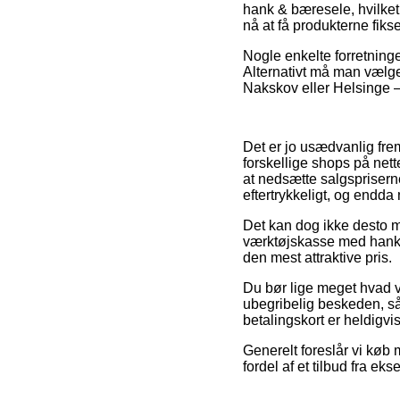
hank & bæresele, hvilket
nå at få produkterne fikse
Nogle enkelte forretninge
Alternativt må man vælge
Nakskov eller Helsinge – v
Det er jo usædvanlig fre
forskellige shops på nett
at nedsætte salgspriserne
eftertrykkeligt, og endda
Det kan dog ikke desto mi
værktøjskasse med hank &
den mest attraktive pris.
Du bør lige meget hvad vær
ubegribelig beskeden, så 
betalingskort er heldigvis
Generelt foreslår vi køb
fordel af et tilbud fra ek