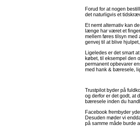
Forud for at nogen besti
det naturligvis et tidskr
Et nemt alternativ kan de
længe har været et finger
mellem føres tilsyn med
genvej til at blive hjulp
Ligeledes er det smart a
købet, til eksempel den o
permanent opbevarer ens 
med hank & bæresele, lig
Trustpilot byder på ful
og derfor er det godt, a
bæresele inden du handl
Facebook frembyder yder
Desuden møder vi endda 
på samme måde burde an