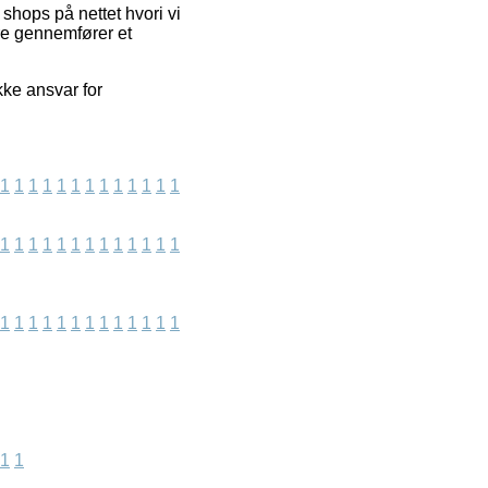
shops på nettet hvori vi
re gennemfører et
kke ansvar for
1
1
1
1
1
1
1
1
1
1
1
1
1
1
1
1
1
1
1
1
1
1
1
1
1
1
1
1
1
1
1
1
1
1
1
1
1
1
1
1
1