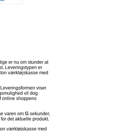
elige er nu om stunder at
st. Leveringstypen er
Triton værktøjskasse med
de. Leveringsformen viser
ingsmulighed vil dog
af online shoppens
ge varen om få sekunder,
for det aktuelle produkt.
riton værktøjskasse med