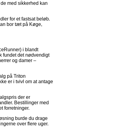
så de med sikkerhed kan
ler for et fastsat beløb.
man bor tæt på Køge,
ceRunner) i blandt
rk fundet det nødvendigt
 herrer og damer –
alg på Triton
e er i tvivl om at antage
algspris der er
andler. Bestillinger med
t forretninger.
løsning burde du drage
ningerne over flere uger.