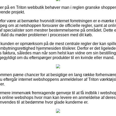
ller på en Triton webbutik behøver man i reglen granske shoppe
ævende projekt.
rfor være at bemærke hvorvidt internet forretningen er e-mærke til
peg om at netshoppen forsvarer de officielle regler, samt at onl
 af specialister som mestrer bestemmelserne på området. Dette
et, ifald du møder problemer i processen med dit køb.
t kunden er opmærksom på de mest centrale regler der kan spille
mbytningsrettighed hjemmesiden tilsikrer. Derfor er det ligelede
faktura, således man når som helst kan vidne om sin bestilling
egyldigt om du efterspørger produkter til en kvinde eller mand.
dkommen pæne chancer for at besigtige en lang række forhenvær
t du eftergår internet webshoppens anmeldelser af Triton værktø
er.
mere immervæk fremragende genveje til at få indblik i websho
online webshops hvor man kan levere en anmeldelse af deres 
vendes til at bedømme hvor glade kunderne er.