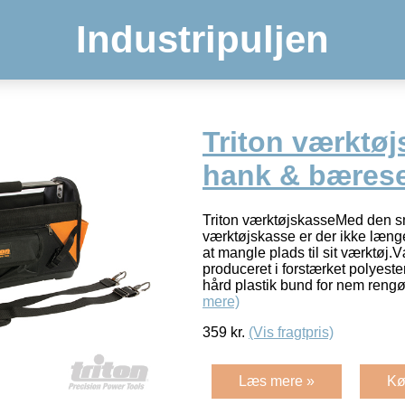
Industripuljen
Triton værktø
hank & bærese
Triton værktøjskasseMed den sm
værktøjskasse er der ikke læng
at mangle plads til sit værktøj
produceret i forstærket polyeste
hård plastik bund for nem ren
mere)
359
kr.
(Vis fragtpris)
Læs mere »
Kø