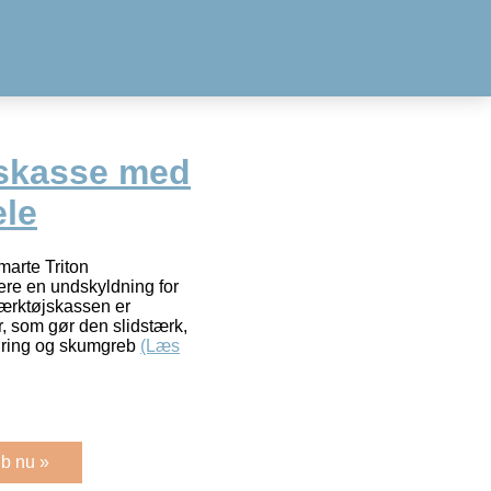
jskasse med
le
arte Triton
ere en undskyldning for
.Værktøjskassen er
r, som gør den slidstærk,
gøring og skumgreb
(Læs
b nu »