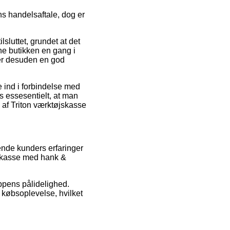
ns handelsaftale, dog er
sluttet, grundet at det
ine butikken en gang i
 er desuden en god
 ind i forbindelse med
s essesentielt, at man
 af Triton værktøjskasse
ende kunders erfaringer
jskasse med hank &
ppens pålidelighed.
købsoplevelse, hvilket