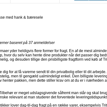
asse med hank & bæresele
jerner baseret på
37
anmeldelser
rmaer yder heldigvis flere former for fragt. En af de mest almind
op, hvor du selv kan hente dine produkter når det passer dig bed
elig, og desuden tillige den prisbilligste fragtform ved køb af 
 dig for at få varerne sendt til din privatbolig eller til dit arbej
ekostelig, men til gengæld ualmindeligt enkel. Den billigste lever
lv henter pakken, men dette stiller krav om at du er i nærheden 
Tilbehør er meget udslagsgivende såfremt man står og skal bru
nske relevant at man studerer det forventede leveringstidspunkt 
utikker lover dag-til-dag fragt på en række varer, eksempelvis T