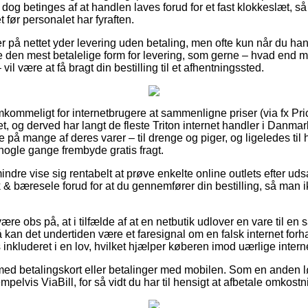
 dog betinges af at handlen laves forud for et fast klokkeslæt, 
t før personalet har fyraften.
r på nettet yder levering uden betaling, men ofte kun når du hand
 den mest betalelige form for levering, som gerne – hvad end 
il være at få bragt din bestilling til et afhentningssted.
mkommeligt for internetbrugere at sammenligne priser (via fx Pri
et, og derved har langt de fleste Triton internet handler i Danma
 på mange af deres varer – til drenge og piger, og ligeledes til
 nogle gange frembyde gratis fragt.
ndre vise sig rentabelt at prøve enkelte online outlets efter uds
 bæresele forud for at du gennemfører din bestilling, så man ikk
e obs på, at i tilfælde af at en netbutik udlover en vare til en s
kan det undertiden være et faresignal om en falsk internet forh
 inkluderet i en lov, hvilket hjælper køberen imod uærlige interne
 med betalingskort eller betalinger med mobilen. Som en anden 
sempelvis ViaBill, for så vidt du har til hensigt at afbetale omkost