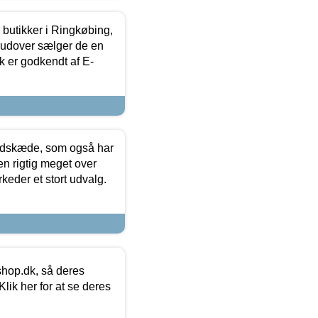
butikker i Ringkøbing,
rudover sælger de en
k er godkendt af E-
edskæde, som også har
en rigtig meget over
keder et stort udvalg.
hop.dk, så deres
lik her for at se deres