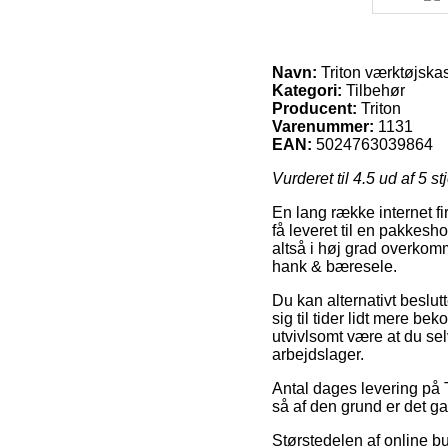
Navn:
Triton værktøjsk
Kategori:
Tilbehør
Producent:
Triton
Varenummer:
1131
EAN:
5024763039864
Vurderet til
4.5
ud af 5 st
En lang række internet fi
få leveret til en pakkesh
altså i høj grad overkomm
hank & bæresele.
Du kan alternativt beslutte
sig til tider lidt mere b
utvivlsomt være at du se
arbejdslager.
Antal dages levering på 
så af den grund er det ga
Størstedelen af online b