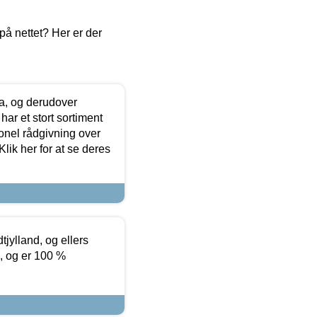
å nettet? Her er der
ia, og derudover
ar et stort sortiment
onel rådgivning over
ik her for at se deres
tjylland, og ellers
4, og er 100 %