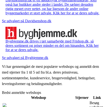
Davidsenshop.dk er en sønderjysk byggemarkedskæde, som
også har butikker andre steder i landet. De sælger desuden
rigtig meget over nettet, og har ligesom de andre online
byggemarkeder et stort udvalg. Klik her for at se deres udvalg.
Se udvalget på Davidsenshop.dk
Byghjemme.dk drives i tæt samarbejde med Frishop.dk, så
deres sortiment og priser minder en del om hinanden. Klik her
for at se deres udvalg.
Se udvalget på Byghjemme.dk
Vi har gennemgået de mest populære webshops og anmeldt dem
med stjerner fra 1 til 5 ud fra bl.a. deres prisniveau,
sortimentstørrelse, kundeservice, brugervenlighed, betingelser,
leveringsformer og betalingsmuligheder.
Bedst anmeldte webshops
Webshop
Stjerner
Link
Besøg