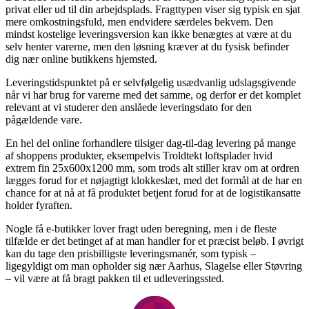
privat eller ud til din arbejdsplads. Fragttypen viser sig typisk en sjat
mere omkostningsfuld, men endvidere særdeles bekvem. Den
mindst kostelige leveringsversion kan ikke benægtes at være at du
selv henter varerne, men den løsning kræver at du fysisk befinder
dig nær online butikkens hjemsted.
Leveringstidspunktet på er selvfølgelig usædvanlig udslagsgivende
når vi har brug for varerne med det samme, og derfor er det komplet
relevant at vi studerer den anslåede leveringsdato for den
pågældende vare.
En hel del online forhandlere tilsiger dag-til-dag levering på mange
af shoppens produkter, eksempelvis Troldtekt loftsplader hvid
extrem fin 25x600x1200 mm, som trods alt stiller krav om at ordren
lægges forud for et nøjagtigt klokkeslæt, med det formål at de har en
chance for at nå at få produktet betjent forud for at de logistikansatte
holder fyraften.
Nogle få e-butikker lover fragt uden beregning, men i de fleste
tilfælde er det betinget af at man handler for et præcist beløb. I øvrigt
kan du tage den prisbilligste leveringsmanér, som typisk –
ligegyldigt om man opholder sig nær Aarhus, Slagelse eller Støvring
– vil være at få bragt pakken til et udleveringssted.