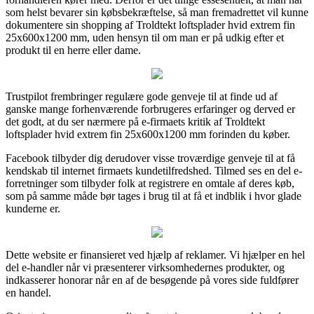
som helst bevarer sin købsbekræftelse, så man fremadrettet vil kunne
dokumentere sin shopping af Troldtekt loftsplader hvid extrem fin
25x600x1200 mm, uden hensyn til om man er på udkig efter et
produkt til en herre eller dame.
Trustpilot frembringer regulære gode genveje til at finde ud af
ganske mange forhenværende forbrugeres erfaringer og derved er
det godt, at du ser nærmere på e-firmaets kritik af Troldtekt
loftsplader hvid extrem fin 25x600x1200 mm forinden du køber.
Facebook tilbyder dig derudover visse troværdige genveje til at få
kendskab til internet firmaets kundetilfredshed. Tilmed ses en del e-
forretninger som tilbyder folk at registrere en omtale af deres køb,
som på samme måde bør tages i brug til at få et indblik i hvor glade
kunderne er.
Dette website er finansieret ved hjælp af reklamer. Vi hjælper en hel
del e-handler når vi præsenterer virksomhedernes produkter, og
indkasserer honorar når en af de besøgende på vores side fuldfører
en handel.