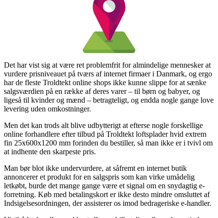
Det har vist sig at være ret problemfrit for almindelige mennesker at
vurdere prisniveauet på tværs af internet firmaer i Danmark, og ergo
har de fleste Troldtekt online shops ikke kunne slippe for at sænke
salgsværdien på en række af deres varer – til børn og babyer, og
ligeså til kvinder og mænd – betragteligt, og endda nogle gange love
levering uden omkostninger.
Men det kan trods alt blive udbytterigt at efterse nogle forskellige
online forhandlere efter tilbud på Troldtekt loftsplader hvid extrem
fin 25x600x1200 mm forinden du bestiller, så man ikke er i tvivl om
at indhente den skarpeste pris.
Man bør blot ikke undervurdere, at såfremt en internet butik
annoncerer et produkt for en salgspris som kan virke umådelig
letkøbt, burde det mange gange være et signal om en snydagtig e-
forretning. Køb med betalingskort er ikke desto mindre omsluttet af
Indsigelsesordningen, der assisterer os imod bedrageriske e-handler.