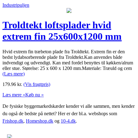
Industripuljen
Troldtekt loftsplader hvid
extrem fin 25x600x1200 mm
Hvid extrem fin træbeton plade fra Troldtekt. Extrem fin er den
bedst lydabsorberende plade fra Troldtekt.Kan anvendes både
indvendigt og udvendigt. Kan med fordel benyttes til køkken/alrum
eller stue. Størelse: 25 x 600 x 1200 mm.Materiale: Træuld og cem
(Læs mere)
179.96
kr.
(Vis fragtpris)
Læs mere »
Køb nu »
De fysiske byggemarkedskæder kender vi alle sammen, men kender
du også de bedste på nettet? Her er der bl.a. webshops som
Frishop.dk
,
Homeshop.dk
og
10-4.dk
.