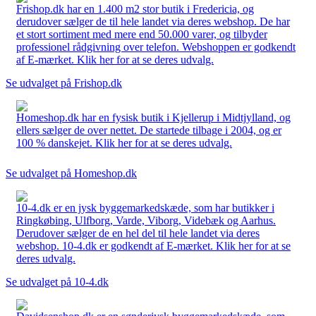
Frishop.dk har en 1.400 m2 stor butik i Fredericia, og
derudover sælger de til hele landet via deres webshop. De har
et stort sortiment med mere end 50.000 varer, og tilbyder
professionel rådgivning over telefon. Webshoppen er godkendt
af E-mærket. Klik her for at se deres udvalg.
Se udvalget på Frishop.dk
Homeshop.dk har en fysisk butik i Kjellerup i Midtjylland, og
ellers sælger de over nettet. De startede tilbage i 2004, og er
100 % danskejet. Klik her for at se deres udvalg.
Se udvalget på Homeshop.dk
10-4.dk er en jysk byggemarkedskæde, som har butikker i
Ringkøbing, Ulfborg, Varde, Viborg, Videbæk og Aarhus.
Derudover sælger de en hel del til hele landet via deres
webshop. 10-4.dk er godkendt af E-mærket. Klik her for at se
deres udvalg.
Se udvalget på 10-4.dk