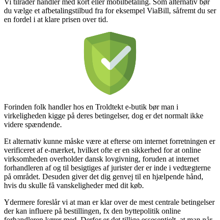
Vi tilråder handler med kort eller mobilbetaling. Som alternativ bør
du vælge et afbetalingstilbud fra for eksempel ViaBill, såfremt du ser
en fordel i at klare prisen over tid.
Forinden folk handler hos en Troldtekt e-butik bør man i
virkeligheden kigge på deres betingelser, dog er det normalt ikke
videre spændende.
Et alternativ kunne måske være at efterse om internet forretningen er
verificeret af e-mærket, hvilket ofte er en sikkerhed for at online
virksomheden overholder dansk lovgivning, foruden at internet
forhandleren af og til besigtiges af jurister der er inde i vedtægterne
på området. Desuden giver det dig genvej til en hjælpende hånd,
hvis du skulle få vanskeligheder med dit køb.
Ydermere foreslår vi at man er klar over de mest centrale betingelser
der kan influere på bestillingen, fx den byttepolitik online
forhandleren kører med. Derfor er det tillige essesentielt, at man når