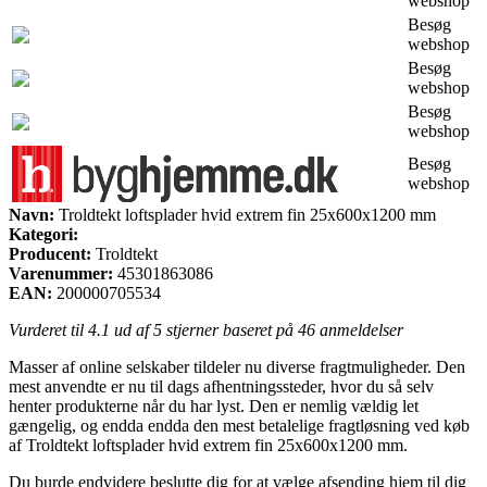
webshop
Besøg
webshop
Besøg
webshop
Besøg
webshop
Besøg
webshop
Navn:
Troldtekt loftsplader hvid extrem fin 25x600x1200 mm
Kategori:
Producent:
Troldtekt
Varenummer:
45301863086
EAN:
200000705534
Vurderet til
4.1
ud af 5 stjerner baseret på
46
anmeldelser
Masser af online selskaber tildeler nu diverse fragtmuligheder. Den
mest anvendte er nu til dags afhentningssteder, hvor du så selv
henter produkterne når du har lyst. Den er nemlig vældig let
gængelig, og endda endda den mest betalelige fragtløsning ved køb
af Troldtekt loftsplader hvid extrem fin 25x600x1200 mm.
Du burde endvidere beslutte dig for at vælge afsending hjem til dig