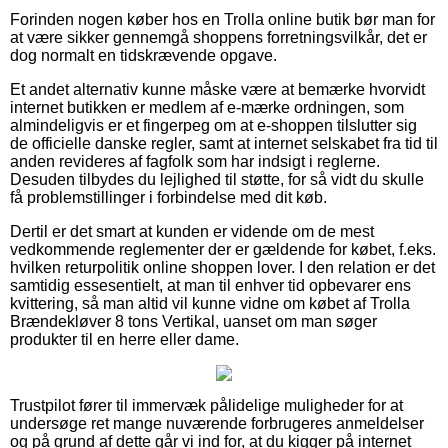
Forinden nogen køber hos en Trolla online butik bør man for
at være sikker gennemgå shoppens forretningsvilkår, det er
dog normalt en tidskrævende opgave.
Et andet alternativ kunne måske være at bemærke hvorvidt
internet butikken er medlem af e-mærke ordningen, som
almindeligvis er et fingerpeg om at e-shoppen tilslutter sig
de officielle danske regler, samt at internet selskabet fra tid til
anden revideres af fagfolk som har indsigt i reglerne.
Desuden tilbydes du lejlighed til støtte, for så vidt du skulle
få problemstillinger i forbindelse med dit køb.
Dertil er det smart at kunden er vidende om de mest
vedkommende reglementer der er gældende for købet, f.eks.
hvilken returpolitik online shoppen lover. I den relation er det
samtidig essesentielt, at man til enhver tid opbevarer ens
kvittering, så man altid vil kunne vidne om købet af Trolla
Brændekløver 8 tons Vertikal, uanset om man søger
produkter til en herre eller dame.
Trustpilot fører til immervæk pålidelige muligheder for at
undersøge ret mange nuværende forbrugeres anmeldelser
og på grund af dette går vi ind for, at du kigger på internet