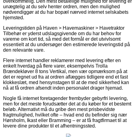
overkommelig. Den mest betalelige mulighed for levering er
unægtelig at du selv henter ordren, men den mulighed
nødvendiggør at du har bopæl nærved internet selskabets
hjemsted.
Leveringstiden på Haven > Havemaskiner > Havetraktor
Tilbehør er yderst udslagsgivende om du har behov for
varerne om kort tid, så med det formål er det utvivlsomt
essentielt at du undersøger den estimerede leveringstid på
den relevante vare.
Flere internet handler reklamerer med levering efter en
enkelt hverdag på flere varer, eksempelvis Trolla
Brændekløver 8 tons Vertikal, men vær opmærksom på at
det er regnet ud fra at ordren aflægges tidligere end et fast
klokkeslæt, med hensynstagen til at de med sikkerhed kan
nå at få ordren afsendt inden personalet drager hjemad.
Nogle få internet foretagender frembyder gebyrfri levering,
men for det meste forudsætter det at du køber for et bestemt
beløb. Alternativt må du gribe den mest prisbevidste
fragtmulighed, hvilket ofte – hvad end du befinder sig nær
Hørsholm, Ikast eller Bramming – er at få fragtfirmaet til at
levere dine produkter til et afhentningssted.