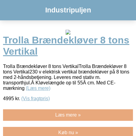
Industripuljen
Trolla Brændekløver 8 tons
Vertikal
Trolla Brændekløver 8 tons VertikalTrolla Brændekløver 8
tons Vertikal230 v elektrisk vertikal brændekløver på 8 tons
med 2-håndsbetjening. Leveres med stativ m.
transporthjul.Â Kløvelængde op til 55Â cm. Med CE-
mærkning
(Læs mere)
4995
kr.
(Vis fragtpris)
Læs mere »
Køb nu »