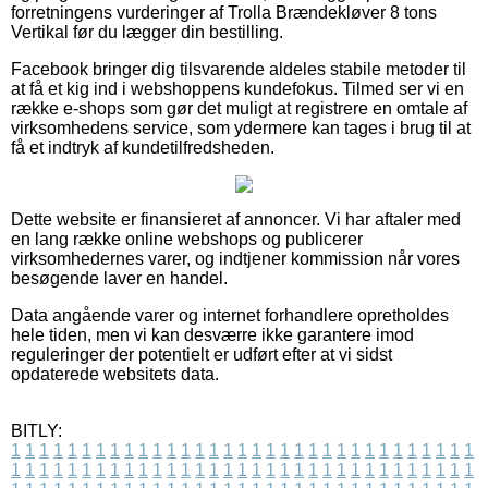
forretningens vurderinger af Trolla Brændekløver 8 tons
Vertikal før du lægger din bestilling.
Facebook bringer dig tilsvarende aldeles stabile metoder til
at få et kig ind i webshoppens kundefokus. Tilmed ser vi en
række e-shops som gør det muligt at registrere en omtale af
virksomhedens service, som ydermere kan tages i brug til at
få et indtryk af kundetilfredsheden.
Dette website er finansieret af annoncer. Vi har aftaler med
en lang række online webshops og publicerer
virksomhedernes varer, og indtjener kommission når vores
besøgende laver en handel.
Data angående varer og internet forhandlere opretholdes
hele tiden, men vi kan desværre ikke garantere imod
reguleringer der potentielt er udført efter at vi sidst
opdaterede websitets data.
BITLY:
1
1
1
1
1
1
1
1
1
1
1
1
1
1
1
1
1
1
1
1
1
1
1
1
1
1
1
1
1
1
1
1
1
1
1
1
1
1
1
1
1
1
1
1
1
1
1
1
1
1
1
1
1
1
1
1
1
1
1
1
1
1
1
1
1
1