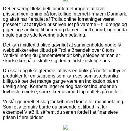
Det er særligt fleksibelt for internetbrugere at lave
prissammenligning på forskellige internet firmaer i Danmark,
og altså har flertallet af Trolla online forretninger været
presset til at at trykke prisniveauet på varerne – til drenge og
piger, og samtidig til herrer og damer – helt i bund, og endda
nogle gange yde levering uden betaling.
Det kan imidlertid blive gavnligt at sammenholde nogle få
webbutikker efter tilbud på Trolla Brændekløver 8 tons
Vertikal inden du gennemfører dit køb, således at man er
skudsikker på at skaffe sig den mindst kostelige pris.
Du skal dog ikke glemme, at hvis en butik på nettet udbyder
produkter for en salgspris som kan ses som usædvanlig
billig, så bør det mange gange være en indikation på en
uærlig shop. Kortbetalinger er dog dækket ind under en
lovbestemmelse, som sikrer os imod fup outlets på nettet.
Vi slår generelt et slag for køb med kort eller mobilbetaling.
Som et alternativ burde du anvende et tilbud fra for
eksempel ViaBill, såfremt du ser en fordel i at finansiere
prisen i flere bidder.