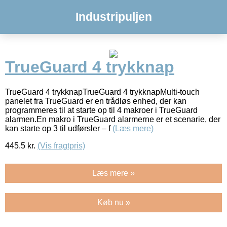
Industripuljen
TrueGuard 4 trykknap
TrueGuard 4 trykknapTrueGuard 4 trykknapMulti-touch
panelet fra TrueGuard er en trådløs enhed, der kan
programmeres til at starte op til 4 makroer i TrueGuard
alarmen.En makro i TrueGuard alarmerne er et scenarie, der
kan starte op 3 til udførsler – f
(Læs mere)
445.5
kr.
(Vis fragtpris)
Læs mere »
Køb nu »