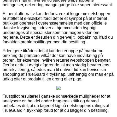
behøver man til hver en tid studere webshoppens
betingelser, det er dog mange gange ikke super interessant.
Et nemt alternativ kan derfor være at kigge om netshoppen
er støttet af e-mærket, fordi det er et sympol på at internet
butikken opererer i overensstemmelse med den officielle
danske lovgivning, udover at hjemmesiden hyppigt
undersøges af specialister som har megen viden om
reglerne. Dette er desuden din genvej til opbakning, ifald du
forvoldes problemstillinger med din bestilling.
Yderligere tilrådes det at kunden er oppe på mærkerne
omkring de primære vilkår der kan have indvirkning på
ordren, for eksempel hvilken returret webshoppen benytter.
Derfor er det i øvrigt afgørende, at man stadig bevarer ens
ordrekvittering, således man til enhver tid kan bevise sin
shopping af TrueGuard 4 trykknap, uafhængig om man er på
udkig efter et produkt til en dreng eller pige.
Trustpilot resulterer i ganske udmærkede muligheder for at
analysere en hel del andre brugeres kritik og derved
anbefales det, at du tager et kig på netshoppens ratings af
TrueGuard 4 trykknap forud for at du lægger din bestilling.