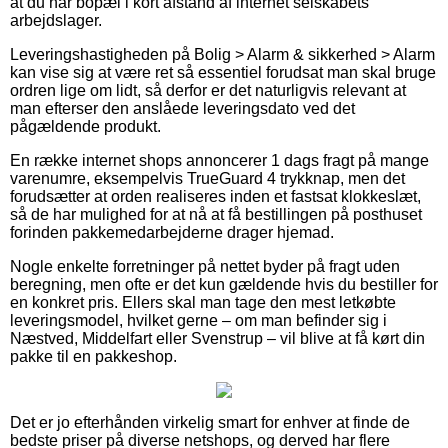
at du har bopæl i kort afstand af internet selskabets
arbejdslager.
Leveringshastigheden på Bolig > Alarm & sikkerhed > Alarm
kan vise sig at være ret så essentiel forudsat man skal bruge
ordren lige om lidt, så derfor er det naturligvis relevant at
man efterser den anslåede leveringsdato ved det
pågældende produkt.
En række internet shops annoncerer 1 dags fragt på mange
varenumre, eksempelvis TrueGuard 4 trykknap, men det
forudsætter at orden realiseres inden et fastsat klokkeslæt,
så de har mulighed for at nå at få bestillingen på posthuset
forinden pakkemedarbejderne drager hjemad.
Nogle enkelte forretninger på nettet byder på fragt uden
beregning, men ofte er det kun gældende hvis du bestiller for
en konkret pris. Ellers skal man tage den mest letkøbte
leveringsmodel, hvilket gerne – om man befinder sig i
Næstved, Middelfart eller Svenstrup – vil blive at få kørt din
pakke til en pakkeshop.
Det er jo efterhånden virkelig smart for enhver at finde de
bedste priser på diverse netshops, og derved har flere