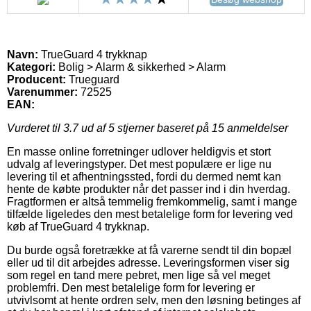
Navn:
TrueGuard 4 trykknap
Kategori:
Bolig > Alarm & sikkerhed > Alarm
Producent:
Trueguard
Varenummer:
72525
EAN:
Vurderet til
3.7
ud af 5 stjerner baseret på
15
anmeldelser
En masse online forretninger udlover heldigvis et stort
udvalg af leveringstyper. Det mest populære er lige nu
levering til et afhentningssted, fordi du dermed nemt kan
hente de købte produkter når det passer ind i din hverdag.
Fragtformen er altså temmelig fremkommelig, samt i mange
tilfælde ligeledes den mest betalelige form for levering ved
køb af TrueGuard 4 trykknap.
Du burde også foretrække at få varerne sendt til din bopæl
eller ud til dit arbejdes adresse. Leveringsformen viser sig
som regel en tand mere pebret, men lige så vel meget
problemfri. Den mest betalelige form for levering er
utvivlsomt at hente ordren selv, men den løsning betinges af