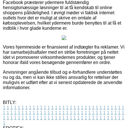
Facebook præsterer ydermere fuldstændig
hensigtsmæssige løsninger til at få kendskab til online
shoppens pålidelighed. I øvrigt møder vi faktisk internet
outlets hvor det er muligt at skrive en omtale af
købsoplevelsen, hvilket ydermere burde benyttes til at få et
indblik i hvor glade kunderne er.
Vores hjemmeside er finansieret af indtægter fra reklamer. Vi
har samarbejdsaftaler med en stribe forretninger på nettet
idet vi promoverer virksomhedernes produkter, og tjener
honorar ifald vores besøgende gennemfører en ordre.
Anvisninger angående tilbud og e-forhandlere understøttes
nu og da, men vi kan ikke stilles ansvarlig for rettelser der
muligvis er udført efter at vi senest opdaterede de anvendte
informationer.
BITLY:
1
1
1
1
1
1
1
1
1
1
1
1
1
1
1
1
1
1
1
1
1
1
1
1
1
1
1
1
1
1
1
1
1
1
1
1
1
1
1
1
1
1
1
1
1
1
1
1
1
1
1
1
1
1
1
1
1
1
1
1
1
1
1
1
1
1
1
1
1
1
1
1
1
1
1
1
1
1
1
1
1
1
1
1
1
1
1
1
1
1
1
1
1
1
1
1
1
1
1
1