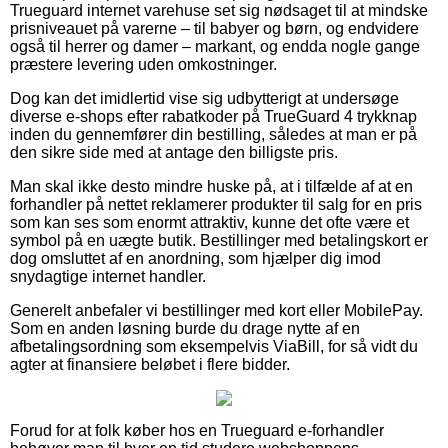
Trueguard internet varehuse set sig nødsaget til at mindske
prisniveauet på varerne – til babyer og børn, og endvidere
også til herrer og damer – markant, og endda nogle gange
præstere levering uden omkostninger.
Dog kan det imidlertid vise sig udbytterigt at undersøge
diverse e-shops efter rabatkoder på TrueGuard 4 trykknap
inden du gennemfører din bestilling, således at man er på
den sikre side med at antage den billigste pris.
Man skal ikke desto mindre huske på, at i tilfælde af at en
forhandler på nettet reklamerer produkter til salg for en pris
som kan ses som enormt attraktiv, kunne det ofte være et
symbol på en uægte butik. Bestillinger med betalingskort er
dog omsluttet af en anordning, som hjælper dig imod
snydagtige internet handler.
Generelt anbefaler vi bestillinger med kort eller MobilePay.
Som en anden løsning burde du drage nytte af en
afbetalingsordning som eksempelvis ViaBill, for så vidt du
agter at finansiere beløbet i flere bidder.
Forud for at folk køber hos en Trueguard e-forhandler