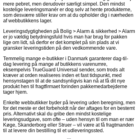
mere pebret, men derudover særligt simpel. Den mindst
kostelige leveringsmanér er dog selv at hente produkterne,
som desværre stiller krav om at du opholder dig i nærheden
af webbutikkens lager.
Leveringsdygtigheden på Bolig > Alarm & sikkerhed > Alarm
er jo vældig betydningsfuld hvis man har brug for pakken
lige om lidt, så derfor er det komplet på sin plads at vi
gransker leveringstiden på den vedkommende vare.
Temmelig mange e-butikker i Danmark garanterer dag-til-
dag levering på mange af butikkens varenumre,
eksempelvis TrueGuard Universal sender, som trods alt
kræver at orden realiseres inden et fast tidspunkt, med
hensynstagen til at de sandsynligvis kan nå at få dit nye
produkt hen til fragtfirmaet forinden pakkemedarbejderne
tager hjem.
Enkelte webbutikker byder på levering uden beregning, men
for det meste er det forbeholdt når der aftages for en bestemt
pris. Alternativt skal du gribe den mindst kostelige
leveringsudgave, som ofte – uden hensyn til om man er nær
Køge, Skanderborg eller Struer – vil være at få fragtmanden
til at levere din bestilling til et udleveringssted.