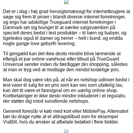
Det er i dag i høj grad hensigtsmæssigt for internetbrugere at
søge sig frem til priser i blandt diverse internet forretninger,
og ergo har adskillige Trueguard internet forretninger i
Danmark set sig tvunget til at sænke salgsværdien på
specielt deres bedst i test produkter – til børn og babyer, og
ligeledes også til damer og herrer – helt i bund, og endda
nogle gange love gebyrfri levering.
Til gengæld kan det ikke desto mindre blive lønnende at
eftergå et par online varehuse efter tilbud på TrueGuard
Universal sender inden du færdiggør din shopping, således
at man er tryg ved at modtage den mindst kostelige pris.
Man skal dog være obs på, at når en netshop udlover bedst i
test varer til salg for en pris som kan ses som ufattelig lav,
kan det tit være et faresignal om en uærlig online shop.
Kortbetalinger er ikke desto mindre inkluderet i et regulativ,
der støtter dig imod svindlende netshops.
Generelt foreslår vi køb med kort eller MobilePay. Alternativt
bør du drage nytte af et afdragstilbud som for eksempel
ViaBill, hvis du ønsker at afbetale beløbet i flere bidder.