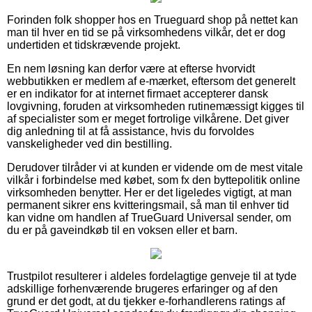
Forinden folk shopper hos en Trueguard shop på nettet kan
man til hver en tid se på virksomhedens vilkår, det er dog
undertiden et tidskrævende projekt.
En nem løsning kan derfor være at efterse hvorvidt
webbutikken er medlem af e-mærket, eftersom det generelt
er en indikator for at internet firmaet accepterer dansk
lovgivning, foruden at virksomheden rutinemæssigt kigges til
af specialister som er meget fortrolige vilkårene. Det giver
dig anledning til at få assistance, hvis du forvoldes
vanskeligheder ved din bestilling.
Derudover tilråder vi at kunden er vidende om de mest vitale
vilkår i forbindelse med købet, som fx den byttepolitik online
virksomheden benytter. Her er det ligeledes vigtigt, at man
permanent sikrer ens kvitteringsmail, så man til enhver tid
kan vidne om handlen af TrueGuard Universal sender, om
du er på gaveindkøb til en voksen eller et barn.
Trustpilot resulterer i aldeles fordelagtige genveje til at tyde
adskillige forhenværende brugeres erfaringer og af den
grund er det godt, at du tjekker e-forhandlerens ratings af