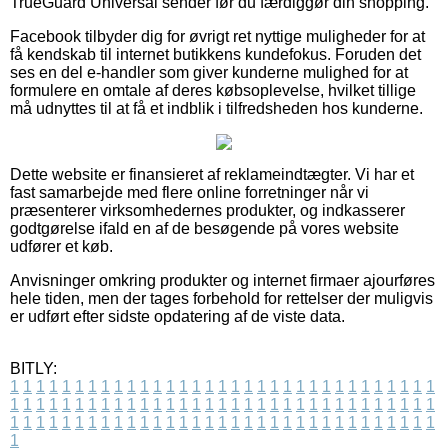
TrueGuard Universal sender før du færdiggør din shopping.
Facebook tilbyder dig for øvrigt ret nyttige muligheder for at
få kendskab til internet butikkens kundefokus. Foruden det
ses en del e-handler som giver kunderne mulighed for at
formulere en omtale af deres købsoplevelse, hvilket tillige
må udnyttes til at få et indblik i tilfredsheden hos kunderne.
Dette website er finansieret af reklameindtægter. Vi har et
fast samarbejde med flere online forretninger når vi
præsenterer virksomhedernes produkter, og indkasserer
godtgørelse ifald en af de besøgende på vores website
udfører et køb.
Anvisninger omkring produkter og internet firmaer ajourføres
hele tiden, men der tages forbehold for rettelser der muligvis
er udført efter sidste opdatering af de viste data.
BITLY:
1
1
1
1
1
1
1
1
1
1
1
1
1
1
1
1
1
1
1
1
1
1
1
1
1
1
1
1
1
1
1
1
1
1
1
1
1
1
1
1
1
1
1
1
1
1
1
1
1
1
1
1
1
1
1
1
1
1
1
1
1
1
1
1
1
1
1
1
1
1
1
1
1
1
1
1
1
1
1
1
1
1
1
1
1
1
1
1
1
1
1
1
1
1
1
1
1
1
1
1