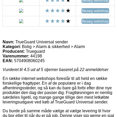
Besøg webshop
Besøg webshop
Besøg webshop
Navn:
TrueGuard Universal sender
Kategori:
Bolig > Alarm & sikkerhed > Alarm
Producent:
Trueguard
Varenummer:
44198
EAN:
5704908060245
Vurderet til
4.5
ud af 5 stjerner baseret på
22
anmeldelser
En række internet webshops foreslår til alt held en række
forskellige fragttyper. En af de populære er i dag
afhentningssteder, og så kan du bare gå forbi efter dine nye
produkter den dag der passer dig. Fragtløsningen er nemlig
særdeles ligetil, og mange gange tillige den mest letkøbte
leveringsudgave ved køb af TrueGuard Universal sender.
Du burde på samme måde vælge at vælge levering til hvor
du bor eller til når du er på job. Denne viser sig gerne en sjat